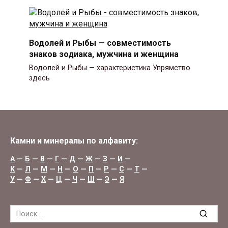
Водолей и Рыбы — совместимость
знаков зодиака, мужчина и женщина
Водолей и Рыбы — характеристика Упрямство
здесь
Камни и минералы по алфавиту:
А
—
Б
—
В
—
Г
—
Д
—
Ж
—
З
—
И
—
К
—
Л
—
М
—
Н
—
О
—
П
—
Р
—
С
—
Т
—
У
—
Ф
—
Х
—
Ц
—
Ч
—
Ш
—
Э
—
Я
Search
for: