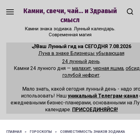
Перейти
Камни, свечи, чай... и Здравый
к
содержанию
смысл
Камни знака зодиака. Лунный календарь.
Современная магия
🌙Ваш Лунный гид на СЕГОДНЯ 7.08.2026
Луна в знаке Близнецы убывающая
24 лунный день
.
Камни 24 лунного дня —
малахит
,
черная яшма
,
обсид
голубой нефрит
.
Мало знать, какой сегодня лунный день - надо эт
использовать! Наш
уникальный Телеграм-канал
ежедневными бизнес-планерами, основанными на Л
календаре.
ПРИСОЕДИНЯЙСЯ!
ГЛАВНАЯ
»
ГОРОСКОПЫ
»
СОВМЕСТИМОСТЬ ЗНАКОВ ЗОДИАКА