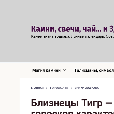
Перейти
к
содержанию
Камни, свечи, чай... и
Камни знака зодиака. Лунный календарь. Сов
Магия камней
Талисманы, симво
ГЛАВНАЯ
»
ГОРОСКОПЫ
»
ЗНАКИ ЗОДИАКА
Близнецы Тигр —
гороскоп характе