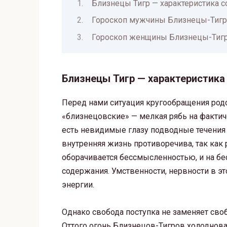
Близнецы Тигр — характеристика с
Гороскоп мужчины Близнецы-Тигр
Гороскоп женщины Близнецы-Тиг
Близнецы Тигр — характеристика
Перед нами ситуация кругообращения родс
«близнецовские» — мелкая рябь на фактиче
есть невидимые глазу подводные течения 
внутренняя жизнь противоречива, так как
оборачивается бессмысленностью, и на бе
содержания. Умственности, нервности в это
энергии.
Однако свобода поступка не заменяет сво
Оттого огонь Близнецов-Тигров холоднова