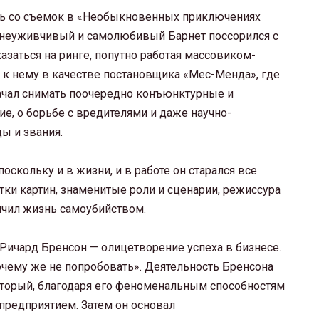
сь со съемок в «Необыкновенных приключениях
о неуживчивый и самолюбивый Барнет поссорился с
азаться на ринге, попутно работая массовиком-
 к нему в качестве постановщика «Мес-Менда», где
начал снимать поочередно конъюнктурные и
е, о борьбе с вредителями и даже научно-
ды и звания.
скольку и в жизни, и в работе он старался все
ятки картин, знаменитые роли и сценарии, режиссура
ончил жизнь самоубийством.
Ричард Бренсон — олицетворение успеха в бизнесе.
 почему же не попробовать». Деятельность Бренсона
который, благодаря его феноменальным способностям
предприятием. Затем он основал