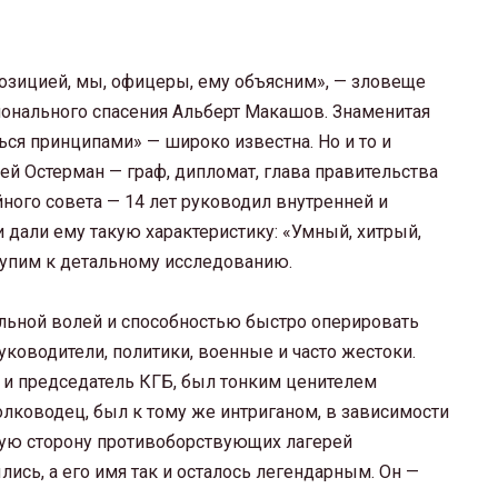
позицией, мы, офицеры, ему объясним», — зловеще
ионального спасения Альберт Макашов. Знаменитая
ься принципами» — широко известна. Но и то и
ей Остерман — граф, дипломат, глава правительства
ного совета — 14 лет руководил внутренней и
дали ему такую характеристику: «Умный, хитрый,
упим к детальному исследованию.
льной волей и способностью быстро оперировать
ководители, политики, военные и часто жестоки.
 и председатель КГБ, был тонким ценителем
лководец, был к тому же интриганом, в зависимости
угую сторону противоборствующих лагерей
лись, а его имя так и осталось легендарным. Он —