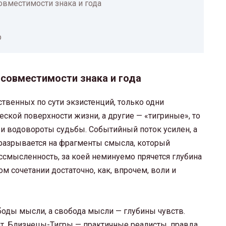
овместимости знака и года
р
 совместимости знака и года
твенных по сути экзистенций, только одни
ской поверхности жизни, а другие — «тигриные», то
и водовороты судьбы. Событийный поток усилен, а
 разрывается на фрагменты смысла, который
ссмысленность, за коей неминуемо прячется глубина
м сочетании достаточно, как, впрочем, воли и
боды мысли, а свобода мысли — глубины чувств.
т. Близнецы-Тигры — практичные реалисты, правда,