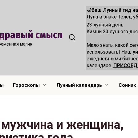
🌙Ваш Лунный гид на
Луна в знаке Телец 
23 лунный день
.
Камни 23 лунного дня
 Здравый смысл
ременная магия
Мало знать, какой сег
использовать! Наш
у
ежедневными бизнес
календаре.
ПРИСОЕД
лы
Гороскопы
Лунный календарь
Сонник
 мужчина и женщина,
ристика года