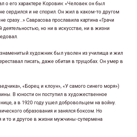
ал о его характере Коровин: «Человек он был
е сердился и не спорил. Он жил в каком-то другом
 не сразу…» Саврасова прославила картина «Грачи
й деятельностью, но ни в искусстве, ни в жизни
едовал.
: знаменитый художник был уволен из училища и жил
переставал писать, даже обитая в трущобах. Он умер в
дчика», «Борец и клоун», «У самого синего моря»)
ины. В юности он поступил в художественное
нице, а в 1920 году ушел добровольцем на войну.
ического образования и занялся боксом. Но
тя и то и другое в жизни мужчины-супермена