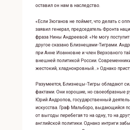
оставил он нам в наследство.
«Если Зюганов не поймет, что делать с оп
заявил генерал, председатель Фронта нац
фраза Нины Андреевой: «Не могу поступит
другое сказано Близнецами-Тиграми. Андр
при Анне Иоанновне и член Верховного тай
внешней политикой России. Современники 
жестокий, хладнокровный…» Однако прист
Разумеется, Близнецы-Тигры обладают си
фактами. Они хорошие, но своеобразные ру
Юрий Андропов, государственный деятель
искусства. Граф Мальборо, выдающийся по
от выгоды перебегая то на одну, то на др
английской политики. Однако интриги забы