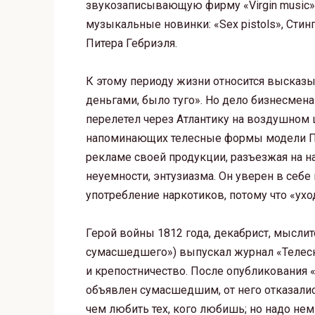
звукозаписывающую фирму «Virgin music»
музыкальные новинки: «Sex pistols», Стин
Питера Гебриэля.
К этому периоду жизни относится высказы
деньгами, было туго». Но дело бизнесмен
перелетел через Атлантику на воздушном 
напоминающих телесные формы модели Па
рекламе своей продукции, разъезжая на нас
неуемности, энтузиазма. Он уверен в себе
употребление наркотиков, потому что «уход
Герой войны 1812 года, декабрист, мыслит
сумасшедшего») выпускал журнал «Телес
и крепостничество. После опубликования
объявлен сумасшедшим, от него отказались
чем любить тех, кого любишь; но надо нем