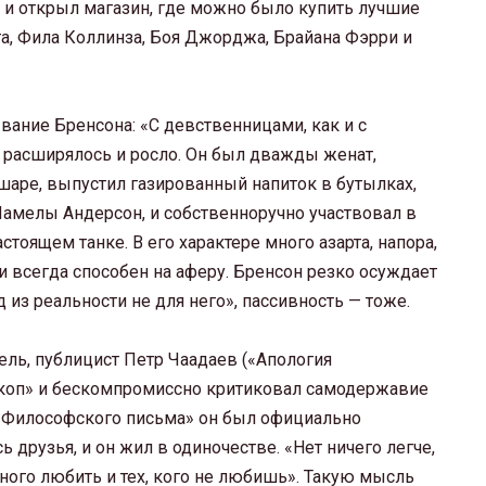
 и открыл магазин, где можно было купить лучшие
га, Фила Коллинза, Боя Джорджа, Брайана Фэрри и
вание Бренсона: «С девственницами, как и с
а расширялось и росло. Он был дважды женат,
шаре, выпустил газированный напиток в бутылках,
мелы Андерсон, и собственноручно участвовал в
тоящем танке. В его характере много азарта, напора,
 и всегда способен на аферу. Бренсон резко осуждает
 из реальности не для него», пассивность — тоже.
ель, публицист Петр Чаадаев («Апология
коп» и бескомпромиссно критиковал самодержавие
 «Философского письма» он был официально
 друзья, и он жил в одиночестве. «Нет ничего легче,
ного любить и тех, кого не любишь». Такую мысль