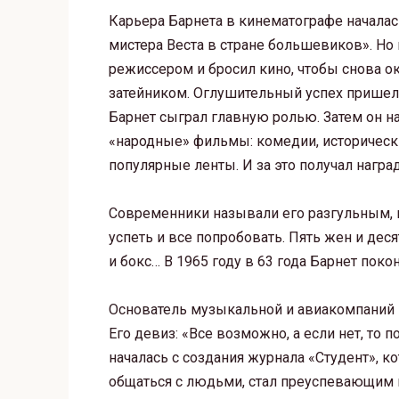
Карьера Барнета в кинематографе начала
мистера Веста в стране большевиков». Н
режиссером и бросил кино, чтобы снова ок
затейником. Оглушительный успех пришел
Барнет сыграл главную ролью. Затем он 
«народные» фильмы: комедии, исторически
популярные ленты. И за это получал награ
Современники называли его разгульным, по
успеть и все попробовать. Пять жен и дес
и бокс… В 1965 году в 63 года Барнет пок
Основатель музыкальной и авиакомпаний 
Его девиз: «Все возможно, а если нет, то
началась с создания журнала «Студент», 
общаться с людьми, стал преуспевающим 