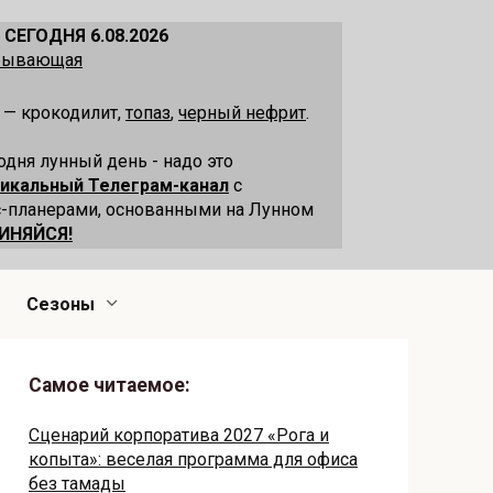
 СЕГОДНЯ 6.08.2026
убывающая
 — крокодилит,
топаз
,
черный нефрит
.
одня лунный день - надо это
никальный Телеграм-канал
с
-планерами, основанными на Лунном
ИНЯЙСЯ!
Сезоны
Самое читаемое:
Сценарий корпоратива 2027 «Рога и
копыта»: веселая программа для офиса
без тамады