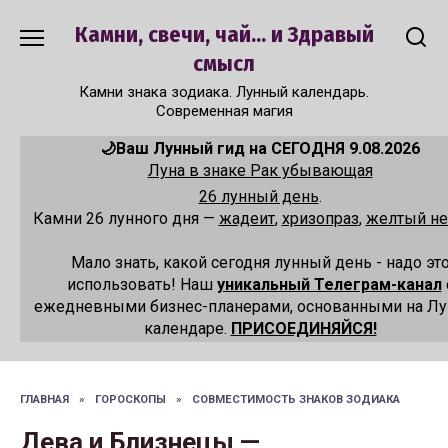
Перейти
Камни, свечи, чай... и Здравый
к
содержанию
смысл
Камни знака зодиака. Лунный календарь.
Современная магия
🌙Ваш Лунный гид на СЕГОДНЯ 9.08.2026
Луна в знаке Рак убывающая
26 лунный день
.
Камни 26 лунного дня —
жадеит
,
хризопраз
,
желтый не
Мало знать, какой сегодня лунный день - надо эт
использовать! Наш
уникальный Телеграм-канал
ежедневными бизнес-планерами, основанными на Л
календаре.
ПРИСОЕДИНЯЙСЯ!
ГЛАВНАЯ
»
ГОРОСКОПЫ
»
СОВМЕСТИМОСТЬ ЗНАКОВ ЗОДИАКА
Дева и Близнецы —