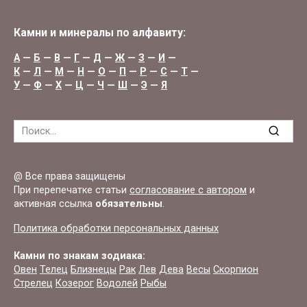
Камни и минералы по алфавиту:
А
—
Б
—
В
—
Г
—
Д
—
Ж
—
З
—
И
—
К
—
Л
—
М
—
Н
—
О
—
П
—
Р
—
С
—
Т
—
У
—
Ф
—
Х
—
Ц
—
Ч
—
Ш
—
Э
—
Я
Search
for:
@ Все права защищены
При перепечатке статьи
согласование с автором
и
активная ссылка
обязательны
.
Политика обработки персональных данных
Камни по знакам зодиака:
Овен
Телец
Близнецы
Рак
Лев
Дева
Весы
Скорпион
Стрелец
Козерог
Водолей
Рыбы