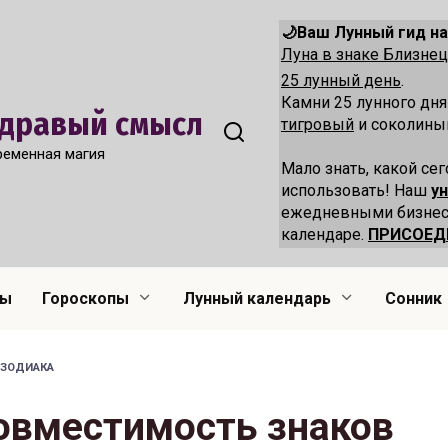
🌙Ваш Лунный гид на
Луна в знаке Близн
25 лунный день
.
Камни 25 лунного дн
 Здравый смысл
тигровый
и соколиный
ременная магия
Мало знать, какой сег
использовать! Наш
у
ежедневными бизнес
календаре.
ПРИСОЕД
лы
Гороскопы
Лунный календарь
Сонник
 ЗОДИАКА
совместимость знаков