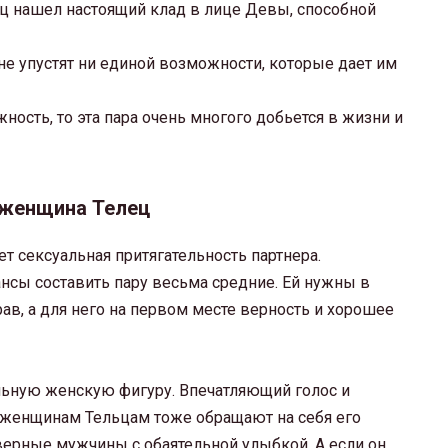
ц нашел настоящий клад в лице Девы, способной
 и не упустят ни единой возможности, которые дает им
ность, то эта пара очень многого добьется в жизни и
 женщина Телец
ет сексуальная притягательность партнера.
шансы составить пару весьма средние. Ей нужны в
ав, а для него на первом месте верность и хорошее
ельную женскую фигуру. Впечатляющий голос и
 женщинам Тельцам тоже обращают на себя его
 верные мужчины с обаятельной улыбкой. А если он