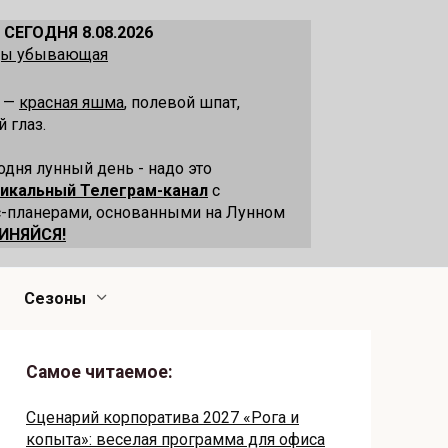
 СЕГОДНЯ 8.08.2026
ецы убывающая
я —
красная яшма
, полевой шпат,
 глаз.
одня лунный день - надо это
никальный Телеграм-канал
с
-планерами, основанными на Лунном
ИНЯЙСЯ!
Сезоны
Самое читаемое:
Сценарий корпоратива 2027 «Рога и
копыта»: веселая программа для офиса