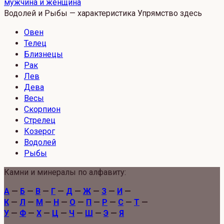
мужчина и женщина
Водолей и Рыбы — характеристика Упрямство здесь
Овен
Телец
Близнецы
Рак
Лев
Дева
Весы
Скорпион
Стрелец
Козерог
Водолей
Рыбы
Камни и минералы по алфавиту:
А
—
Б
—
В
—
Г
—
Д
—
Ж
—
З
—
И
—
К
—
Л
—
М
—
Н
—
О
—
П
—
Р
—
С
—
Т
—
У
—
Ф
—
Х
—
Ц
—
Ч
—
Ш
—
Э
—
Я