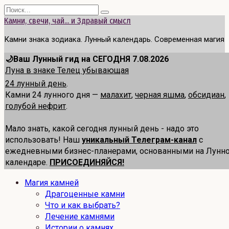
Перейти
Search
к
for:
Камни, свечи, чай... и Здравый смысл
содержанию
Камни знака зодиака. Лунный календарь. Современная магия
🌙Ваш Лунный гид на СЕГОДНЯ 7.08.2026
Луна в знаке Телец убывающая
24 лунный день
.
Камни 24 лунного дня —
малахит
,
черная яшма
,
обсидиан
,
голубой нефрит
.
Мало знать, какой сегодня лунный день - надо это
использовать! Наш
уникальный Телеграм-канал
с
ежедневными бизнес-планерами, основанными на Лунн
календаре.
ПРИСОЕДИНЯЙСЯ!
Магия камней
Драгоценные камни
Что и как выбрать?
Лечение камнями
Истории о камнях