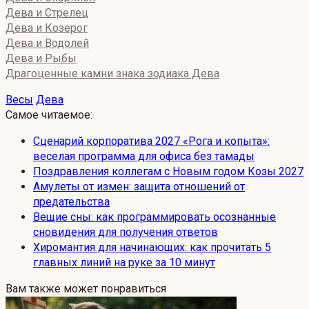
Дева и Стрелец
Дева и Козерог
Дева и Водолей
Дева и Рыбы
Драгоценные камни знака зодиака Дева
Весы
Дева
Самое читаемое:
Сценарий корпоратива 2027 «Рога и копыта»:
веселая программа для офиса без тамады
Поздравления коллегам с Новым годом Козы 2027
Амулеты от измен: защита отношений от
предательства
Вещие сны: как программировать осознанные
сновидения для получения ответов
Хиромантия для начинающих: как прочитать 5
главных линий на руке за 10 минут
Вам также может понравиться