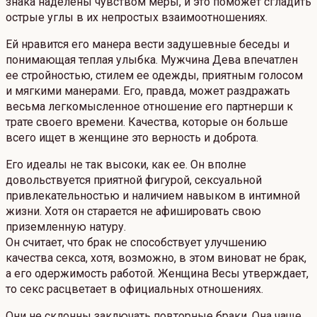
знака наделены чувством меры, и это поможет сгладить
острые углы в их непростых взаимоотношениях.
Ей нравится его манера вести задушевные беседы и
понимающая теплая улыбка. Мужчина Дева впечатлен
ее стройностью, стилем ее одежды, приятным голосом
и мягкими манерами. Его, правда, может раздражать
весьма легкомысленное отношение его партнерши к
трате своего времени. Качества, которые он больше
всего ищет в женщине это верность и доброта.
Его идеалы не так высоки, как ее. Он вполне
довольствуется приятной фигурой, сексуальной
привлекательностью и наличием навыком в интимной
жизни. Хотя он старается не афишировать свою
приземленную натуру.
Он считает, что брак не способствует улучшению
качества секса, хотя, возможно, в этом виноват не брак,
а его одержимость работой. Женщина Весы утверждает,
то секс расцветает в официальных отношениях.
Они не склонны заключать повторные браки. Она чаще,