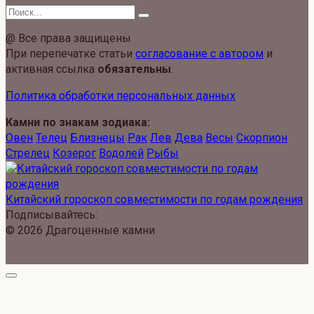
Search
for:
@ Все права защищены
При перепечатке статьи
согласование с автором
и
активная ссылка
обязательны
.
Политика обработки персональных данных
Камни по знакам зодиака:
Овен
Телец
Близнецы
Рак
Лев
Дева
Весы
Скорпион
Стрелец
Козерог
Водолей
Рыбы
Китайский гороскоп совместимости по годам рождения
Подписывайтесь:
© 2026 Драгоценные камни