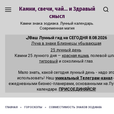
Перейти
Камни, свечи, чай... и Здравый
к
содержанию
смысл
Камни знака зодиака. Лунный календарь.
Современная магия
🌙Ваш Лунный гид на СЕГОДНЯ 8.08.2026
Луна в знаке Близнецы убывающая
25 лунный день
.
Камни 25 лунного дня —
красная яшма
, полевой шп
тигровый
и соколиный глаз.
Мало знать, какой сегодня лунный день - надо эт
использовать! Наш
уникальный Телеграм-канал
ежедневными бизнес-планерами, основанными на Л
календаре.
ПРИСОЕДИНЯЙСЯ!
ГЛАВНАЯ
»
ГОРОСКОПЫ
»
СОВМЕСТИМОСТЬ ЗНАКОВ ЗОДИАКА