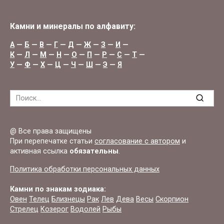
Камни и минералы по алфавиту:
А
—
Б
—
В
—
Г
—
Д
—
Ж
—
З
—
И
—
К
—
Л
—
М
—
Н
—
О
—
П
—
Р
—
С
—
Т
—
У
—
Ф
—
Х
—
Ц
—
Ч
—
Ш
—
Э
—
Я
Search
for:
@ Все права защищены
При перепечатке статьи
согласование с автором
и
активная ссылка
обязательны
.
Политика обработки персональных данных
Камни по знакам зодиака:
Овен
Телец
Близнецы
Рак
Лев
Дева
Весы
Скорпион
Стрелец
Козерог
Водолей
Рыбы