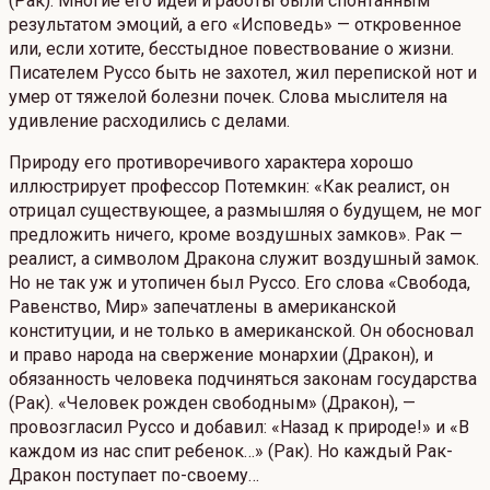
(Рак). Многие его идеи и работы были спонтанным
результатом эмоций, а его «Исповедь» — откровенное
или, если хотите, бесстыдное повествование о жизни.
Писателем Руссо быть не захотел, жил перепиской нот и
умер от тяжелой болезни почек. Слова мыслителя на
удивление расходились с делами.
Природу его противоречивого характера хорошо
иллюстрирует профессор Потемкин: «Как реалист, он
отрицал существующее, а размышляя о будущем, не мог
предложить ничего, кроме воздушных замков». Рак —
реалист, а символом Дракона служит воздушный замок.
Но не так уж и утопичен был Руссо. Его слова «Свобода,
Равенство, Мир» запечатлены в американской
конституции, и не только в американской. Он обосновал
и право народа на свержение монархии (Дракон), и
обязанность человека подчиняться законам государства
(Рак). «Человек рожден свободным» (Дракон), —
провозгласил Руссо и добавил: «Назад к природе!» и «В
каждом из нас спит ребенок…» (Рак). Но каждый Рак-
Дракон поступает по-своему…