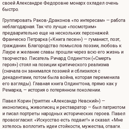
своей Александре Федоровне монарх охладел очень
быстро.
Группировать Раков-Драконов «по интересам» — работа
неблагодарная. Так что лучше «посмотрим»
предварительно еще на нескольких персонажей.
Франческо Петрарка («Книга песен») — гуманист, поэт,
гражданин. Благородство помыслов поэзии, любовь к
Лауре и желание славы прошли через всю его жизнь и
творчество. Писатель Ричард Олдингтон («Смерть
героя») стоял на позиции критического реализма
(сначала он занимался поэзией и сблизился с
декадентами, потом была война, которая переменила
его взгляды). Главная книга Олдингтона, прямо как у
Ремарка, — история о потерянном поколении.
Павел Корин (триптих «Александр Невский») —
иконописец, живописец и реставратор — был патриотом
и писал портреты народных исторических героев. Павел
провозгласил: «Искусство есть подвиг!» и сказал: «Мне
хотелось воплотить идеи стойкости, мужества, отваги.