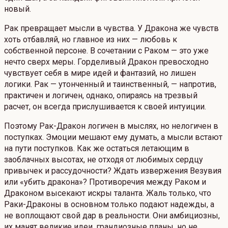
новый.
Рак превращает мысли в чувства. У Дракона же чувств
хоть отбавляй, но главное из них — любовь к
собственной персоне. В сочетании с Раком — это уже
нечто сверх меры. Горделивый Дракон превосходно
чувствует себя в мире идей и фантазий, но лишен
логики. Рак — утонченный и таинственный, — напротив,
практичен и логичен, однако, опираясь на трезвый
расчет, он всегда прислушивается к своей интуиции.
Поэтому Рак-Дракон логичен в мыслях, но нелогичен в
поступках. Эмоции мешают ему думать, а мысли встают
на пути поступков. Как же остаться летающим в
заоблачных высотах, не отходя от любимых сердцу
привычек и рассудочности? Ждать извержения Везувия
или «убить дракона»? Противоречия между Раком и
Драконом высекают искры таланта. Жаль только, что
Раки-Драконы в основном только подают надежды, а
не воплощают свой дар в реальности. Они амбициозны,
их манят великие идеи, грандиозные планы, но не