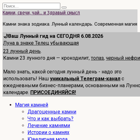
Перейти
Search
к
for:
Камни, свечи, чай... и Здравый смысл
содержанию
Камни знака зодиака. Лунный календарь. Современная магия
🌙Ваш Лунный гид на СЕГОДНЯ 6.08.2026
Луна в знаке Телец убывающая
23 лунный день
.
Камни 23 лунного дня — крокодилит,
топаз
,
черный нефри
Мало знать, какой сегодня лунный день - надо это
использовать! Наш
уникальный Телеграм-канал
с
ежедневными бизнес-планерами, основанными на Лунн
календаре.
ПРИСОЕДИНЯЙСЯ!
Магия камней
Драгоценные камни
Что и как выбрать?
Лечение камнями
Истории о камнях
Ювелирная мода