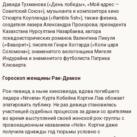
Давида Тухманова («День победы», «Мой адрес —
Советский Союз»); музыканта и композитора кино
Стюарта Коупленда («Ramble fish»); также физика,
создателя лазера Александра Прохорова; президента
Казахстана Нурсултана Назарбаева; автора
псевдоисторических романов Валентина Пикуля
(«Фаворит»); писателя Генри Хоггарда («Копи царя
Соломона»); знаменитого велогонщика Мигеля
Индурайна и знаменитого футболиста Патрика
Клюверта.
Гороскоп женщины Рак-Дракон
Рок-певица, а ныне кинозвезда, вдова погибшего
лидера «Nirvana» Курта Кобейна Кортни Лав обожает
эпатировать публику. Не раз девица становилась
участницей судебных процессов за драки со зрителями
во время выступлений своей женской рок-группы с
провокационным названием «Hole». Кортни даже
получила однажды год тюрьмы условно с