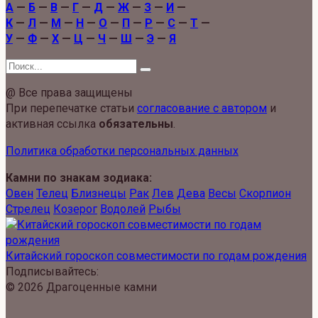
А
—
Б
—
В
—
Г
—
Д
—
Ж
—
З
—
И
—
К
—
Л
—
М
—
Н
—
О
—
П
—
Р
—
С
—
Т
—
У
—
Ф
—
Х
—
Ц
—
Ч
—
Ш
—
Э
—
Я
Search
for:
@ Все права защищены
При перепечатке статьи
согласование с автором
и
активная ссылка
обязательны
.
Политика обработки персональных данных
Камни по знакам зодиака:
Овен
Телец
Близнецы
Рак
Лев
Дева
Весы
Скорпион
Стрелец
Козерог
Водолей
Рыбы
Китайский гороскоп совместимости по годам рождения
Подписывайтесь:
© 2026 Драгоценные камни