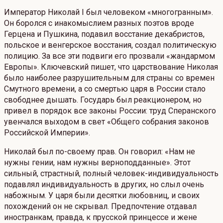
Император Николай I был человеком «многогранным».
Он боролся с инакомыслием разных поэтов вроде
Герцена и Пушкина, подавил восстание декабристов,
польское и венгерское восстания, создал политическую
полицию. За все эти подвиги его прозвали «жандармом
Европы». Ключевский пишет, что царствование Николая
было наиболее разрушительным для страны со времен
Смутного времени, а со смертью царя в России стало
свободнее дышать. Государь был реакционером, но
привел в порядок все законы России: труд Сперанского
увенчался выходом в свет «Общего собрания законов
Российской Империи».
Николай был по-своему прав. Он говорил: «Нам не
нужны гении, нам нужны верноподданные». Этот
сильный, страстный, полный человек-индивидуальность
подавлял индивидуальность в других, но слыл очень
набожным. У царя были десятки любовниц, и своих
похождений он не скрывал. Предпочтение отдавал
иностранкам, правда, к прусской принцессе и жене