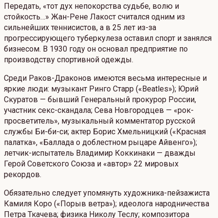
Передать, «тот дух непокорства судьбе, волю и
стойкость…» Жан-Рене Лакост считался одним из
сильнейших теннисистов, а в 25 лет из-за
прогрессирующего туберкулеза оставил спорт и занялся
бизнесом. В 1930 году он основал предприятие по
производству спортивной одежды.
Среди Раков-Драконов имеются весьма интересные и
яркие люди: музыкант Ринго Старр («Beatles»); Юрий
Скуратов — бывший Генеральный прокурор России,
участник секс-скандала; Сева Новгородцев — «рок-
просветитель», музыкальный комментатор русской
службы Би-би-си; актер Борис Хмельницкий («Красная
палатка», «Баллада о доблестном рыцаре Айвенго»);
летчик-испытатель Владимир Коккинаки — дважды
Герой Советского Союза и «автор» 22 мировых
рекордов.
Обязательно следует упомянуть художника-пейзажиста
Камиля Коро («Порыв ветра»); идеолога народничества
Петра Ткачева; физика Николу Теслу; композитора