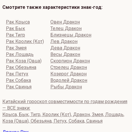
Смотрите также характеристики знак-год:
Рак Крыса
Овен Дракон
Рак Бык
Телец Дракон
Рак Тигр
Близнецы Дракон
Рак Кролик (Кот)
Лев Дракон
Рак Змея
Дева Дракон
Рак Лошадь
Весы Дракон
Рак Коза (Овца)
Скорпион Дракон
Рак Обезьяна
Стрелец Дракон
Рак Петух
Козерог Дракон
Рак Собака
Водолей Дракон
Рак Свинья
Рыбы Дракон
Китайский гороскоп совместимости по годам рождения
— ВСЕ знаки:
Крыса, Бык, Тигр, Кролик (Кот), Дракон, Змея, Лошадь,
Коза (Овца), Обезьяна, Петух, Собака, Свинья