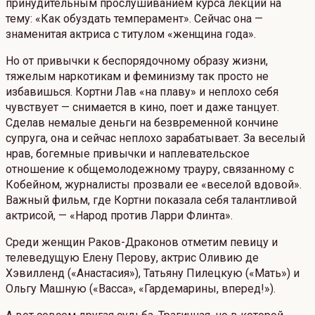
принудительным прослушиванием курса лекций на
тему: «Как обуздать темперамент». Сейчас она —
знаменитая актриса с титулом «женщина года».
Но от привычки к беспорядочному образу жизни,
тяжелым наркотикам и феминизму так просто не
избавишься. Кортни Лав «на плаву» и неплохо себя
чувствует — снимается в кино, поет и даже танцует.
Сделав немалые деньги на безвременной кончине
супруга, она и сейчас неплохо зарабатывает. За веселый
нрав, богемные привычки и наплевательское
отношение к общемолодежному трауру, связанному с
Кобейном, журналисты прозвали ее «веселой вдовой».
Важный фильм, где Кортни показала себя талантливой
актрисой, — «Народ против Ларри Флинта».
Среди женщин Раков-Драконов отметим певицу и
телеведущую Елену Перову, актрис Оливию де
Хэвилленд («Анастасия»), Татьяну Пилецкую («Мать») и
Ольгу Машную («Васса», «Гардемарины, вперед!»).