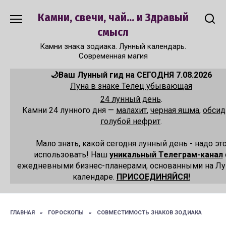
Перейти
Камни, свечи, чай... и Здравый
к
содержанию
смысл
Камни знака зодиака. Лунный календарь.
Современная магия
🌙Ваш Лунный гид на СЕГОДНЯ 7.08.2026
Луна в знаке Телец убывающая
24 лунный день
.
Камни 24 лунного дня —
малахит
,
черная яшма
,
обсид
голубой нефрит
.
Мало знать, какой сегодня лунный день - надо эт
использовать! Наш
уникальный Телеграм-канал
ежедневными бизнес-планерами, основанными на Л
календаре.
ПРИСОЕДИНЯЙСЯ!
ГЛАВНАЯ
»
ГОРОСКОПЫ
»
СОВМЕСТИМОСТЬ ЗНАКОВ ЗОДИАКА