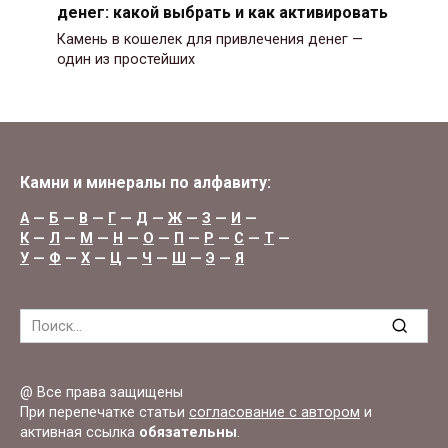
денег: какой выбрать и как активировать
Камень в кошелек для привлечения денег —
один из простейших
Камни и минералы по алфавиту:
А
—
Б
—
В
—
Г
—
Д
—
Ж
—
З
—
И
—
К
—
Л
—
М
—
Н
—
О
—
П
—
Р
—
С
—
Т
—
У
—
Ф
—
Х
—
Ц
—
Ч
—
Ш
—
Э
—
Я
Search
for:
@ Все права защищены
При перепечатке статьи
согласование с автором
и
активная ссылка
обязательны
.