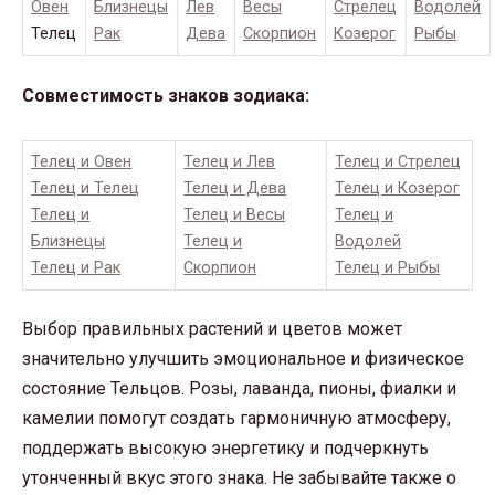
Овен
Близнецы
Лев
Весы
Стрелец
Водолей
Телец
Рак
Дева
Скорпион
Козерог
Рыбы
Совместимость знаков зодиака:
Телец и Овен
Телец и Лев
Телец и Стрелец
Телец и Телец
Телец и Дева
Телец и Козерог
Телец и
Телец и Весы
Телец и
Близнецы
Телец и
Водолей
Телец и Рак
Скорпион
Телец и Рыбы
Выбор правильных растений и цветов может
значительно улучшить эмоциональное и физическое
состояние Тельцов. Розы, лаванда, пионы, фиалки и
камелии помогут создать гармоничную атмосферу,
поддержать высокую энергетику и подчеркнуть
утонченный вкус этого знака. Не забывайте также о