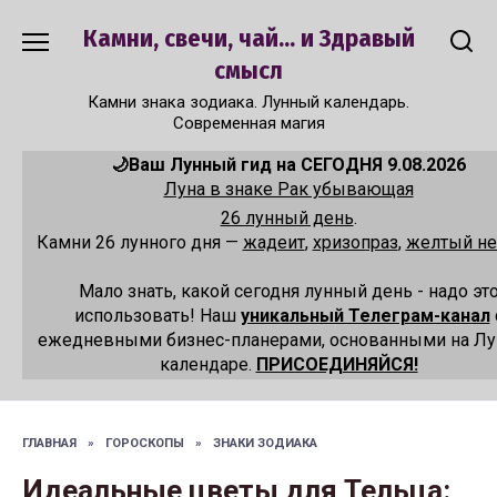
Перейти
Камни, свечи, чай... и Здравый
к
содержанию
смысл
Камни знака зодиака. Лунный календарь.
Современная магия
🌙Ваш Лунный гид на СЕГОДНЯ 9.08.2026
Луна в знаке Рак убывающая
26 лунный день
.
Камни 26 лунного дня —
жадеит
,
хризопраз
,
желтый не
Мало знать, какой сегодня лунный день - надо эт
использовать! Наш
уникальный Телеграм-канал
ежедневными бизнес-планерами, основанными на Л
календаре.
ПРИСОЕДИНЯЙСЯ!
ГЛАВНАЯ
»
ГОРОСКОПЫ
»
ЗНАКИ ЗОДИАКА
Идеальные цветы для Тельца: