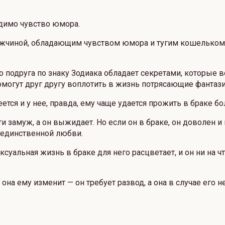
одимо чувство юмора.
ужчиной, обладающим чувством юмора и тугим кошельком. 
го подруга по знаку Зодиака обладает секретами, которы
 помогут друг другу воплотить в жизнь потрясающие фантаз
тся и у нее, правда, ему чаще удается прожить в браке бол
и замуж, а он выжидает. Но если он в браке, он доволен и
 единственной любви.
уальная жизнь в браке для него расцветает, и он ни на чт
 она ему изменит — он требует развод, а она в случае его