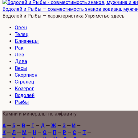
Водолей и Рыбы — совместимость знаков зодиака, мужч
Водолей и Рыбы — характеристика Упрямство здесь
Овен
Телец
Близнецы
Рак
Лев
Дева
Весы
Скорпион
Стрелец
Козерог
Водолей
Рыбы
Камни и минералы по алфавиту:
А
—
Б
—
В
—
Г
—
Д
—
Ж
—
З
—
И
—
К
—
Л
—
М
—
Н
—
О
—
П
—
Р
—
С
—
Т
—