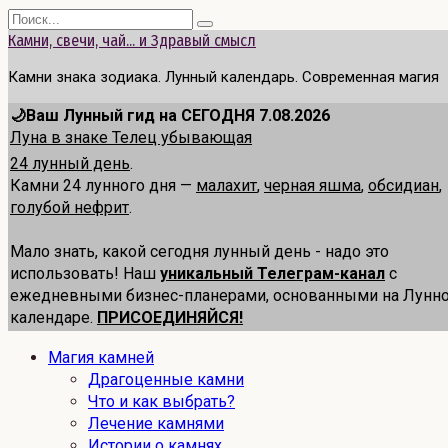
Перейти
Search
к
for:
Камни, свечи, чай... и Здравый смысл
содержанию
Камни знака зодиака. Лунный календарь. Современная магия
🌙Ваш Лунный гид на СЕГОДНЯ 7.08.2026
Луна в знаке Телец убывающая
24 лунный день
.
Камни 24 лунного дня —
малахит
,
черная яшма
,
обсидиан
,
голубой нефрит
.
Мало знать, какой сегодня лунный день - надо это
использовать! Наш
уникальный Телеграм-канал
с
ежедневными бизнес-планерами, основанными на Лунн
календаре.
ПРИСОЕДИНЯЙСЯ!
Магия камней
Драгоценные камни
Что и как выбрать?
Лечение камнями
Истории о камнях