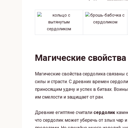
Магические свойства
Магические свойства сердолика связаны 
силы и страсти. С древних времен сердол
приносящим удачу и успех в битвах. Воины 
им смелости и защищает от ран.
Древние египтяне считали
сердолик
камне
что сердолик может уберечь от злых чар и о
пределами. Не случайно много изделий, 