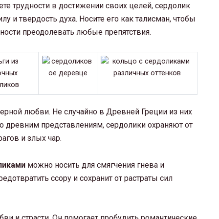
те трудности в достижении своих целей, сердолик
у и твердость духа. Носите его как талисман, чтобы
бности преодолевать любые препятствия.
рной любви. Не случайно в Древней Греции из них
о древним представлениям, сердолики охраняют от
агов и злых чар.
ликами
можно носить для смягчения гнева и
едотвратить ссору и сохранит от растраты сил
бви и страсти. Он помогает пробудить романтические