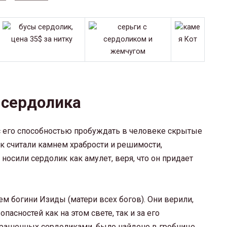
 сердолика
с его способностью пробуждать в человеке скрытые
ик считали камнем храбрости и решимости,
носили сердолик как амулет, веря, что он придает
м богини Изиды (матери всех богов). Они верили,
пасностей как на этом свете, так и за его
украшенных сердоликами, было найдено в гробнице