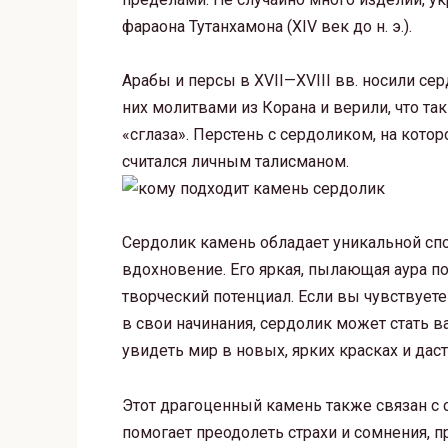
фараона Тутанхамона (XIV век до н. э.).
Арабы и персы в XVII—XVIII вв. носили с
них молитвами из Корана и верили, что та
«сглаза». Перстень с сердоликом, на кот
считался личным талисманом.
Сердолик камень обладает уникальной сп
вдохновение. Его яркая, пылающая аура п
творческий потенциал. Если вы чувствуете
в свои начинания, сердолик может стать
увидеть мир в новых, ярких красках и да
Этот драгоценный камень также связан с 
помогает преодолеть страхи и сомнения, 