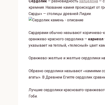
Сердолик
— разновидность
халцедона
— с
кремния. Название камня происходит от гре
Сарды» — столицы древней Лидии.
Сардерами обычно называют коричнево-к
оранжево-красного сердолика —
карнеол
указывает на теплый, «телесный» цвет ка
Оранжево-желтые и желтые сердолики назы
Образно сердолики называют «камнями со
агаты». В Древнем Египте сердолик сравн
Лучшие сердолики красновато-оранжевого
Гоби.