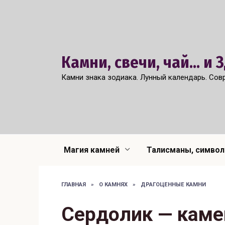
Перейти
к
содержанию
Камни, свечи, чай... и
Камни знака зодиака. Лунный календарь. Сов
Магия камней
Талисманы, симво
ГЛАВНАЯ
»
О КАМНЯХ
»
ДРАГОЦЕННЫЕ КАМНИ
Сердолик — каме