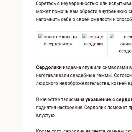
боретесь с неуверенностью или испытывае
может помочь вам обрести внутреннюю сил
напомнить себе о своей смелости и спосо
Сердолики
издавна служили символами ве
изготавливали свадебные геммы. Согласн
людского недоброжелательства, козней вр
В качестве талисмана
украшение с сердо
поднятия настроения. Сердолик поможет пр
впустую.
Кроме того, сердолик является камнем лю