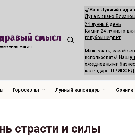
🌙Ваш Лунный гид на
Луна в знаке Близн
24 лунный день
.
Камни 24 лунного дн
 Здравый смысл
голубой нефрит
.
ременная магия
Мало знать, какой сег
использовать! Наш
у
ежедневными бизнес
календаре.
ПРИСОЕД
лы
Гороскопы
Лунный календарь
Сонник
нь страсти и силы