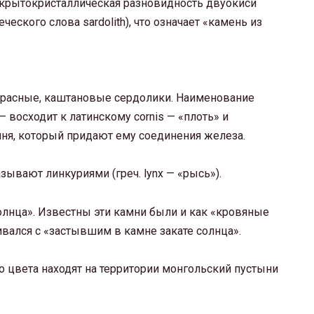
крытокристаллическая разновидность двуокиси
ческого слова sardolith), что означает «камень из
расные, каштановые сердолики. Наименование
— восходит к латинскому cornis — «плоть» и
мня, который придают ему соединения железа.
вают линкуриями (греч. lynx — «рысь»).
лнца». Известны эти камни были и как «кровяные
ивался с «застывшим в камне закате солнца».
 цвета находят на территории монгольский пустыни