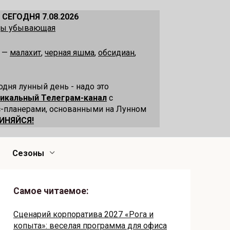
 СЕГОДНЯ 7.08.2026
ецы убывающая
я —
малахит
,
черная яшма
,
обсидиан
,
одня лунный день - надо это
никальный Телеграм-канал
с
-планерами, основанными на Лунном
ИНЯЙСЯ!
Сезоны
Самое читаемое:
Сценарий корпоратива 2027 «Рога и
копыта»: веселая программа для офиса