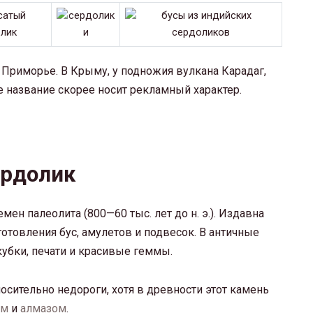
Приморье. В Крыму, у подножия вулкана Карадаг,
ее название скорее носит рекламный характер.
ердолик
н палеолита (800—60 тыс. лет до н. э.). Издавна
отовления бус, амулетов и подвесок. В античные
кубки, печати и красивые геммы.
осительно недороги, хотя в древности этот камень
ом
и
алмазом
.