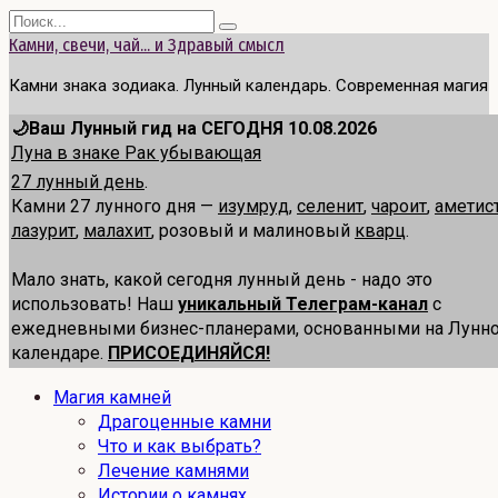
Перейти
Search
к
for:
Камни, свечи, чай... и Здравый смысл
содержанию
Камни знака зодиака. Лунный календарь. Современная магия
🌙Ваш Лунный гид на СЕГОДНЯ 10.08.2026
Луна в знаке Рак убывающая
27 лунный день
.
Камни 27 лунного дня —
изумруд
,
селенит
,
чароит
,
аметис
лазурит
,
малахит
, розовый и малиновый
кварц
.
Мало знать, какой сегодня лунный день - надо это
использовать! Наш
уникальный Телеграм-канал
с
ежедневными бизнес-планерами, основанными на Лунн
календаре.
ПРИСОЕДИНЯЙСЯ!
Магия камней
Драгоценные камни
Что и как выбрать?
Лечение камнями
Истории о камнях