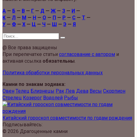
А
—
Б
—
В
—
Г
—
Д
—
Ж
—
З
—
И
—
К
—
Л
—
М
—
Н
—
О
—
П
—
Р
—
С
—
Т
—
У
—
Ф
—
Х
—
Ц
—
Ч
—
Ш
—
Э
—
Я
Search
for:
@ Все права защищены
При перепечатке статьи
согласование с автором
и
активная ссылка
обязательны
.
Политика обработки персональных данных
Камни по знакам зодиака:
Овен
Телец
Близнецы
Рак
Лев
Дева
Весы
Скорпион
Стрелец
Козерог
Водолей
Рыбы
Китайский гороскоп совместимости по годам рождения
Подписывайтесь:
© 2026 Драгоценные камни