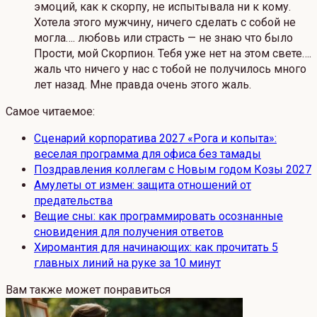
эмоций, как к скорпу, не испытывала ни к кому.
Хотела этого мужчину, ничего сделать с собой не
могла…. любовь или страсть — не знаю что было
Прости, мой Скорпион. Тебя уже нет на этом свете….
жаль что ничего у нас с тобой не получилось много
лет назад. Мне правда очень этого жаль.
Самое читаемое:
Сценарий корпоратива 2027 «Рога и копыта»:
веселая программа для офиса без тамады
Поздравления коллегам с Новым годом Козы 2027
Амулеты от измен: защита отношений от
предательства
Вещие сны: как программировать осознанные
сновидения для получения ответов
Хиромантия для начинающих: как прочитать 5
главных линий на руке за 10 минут
Вам также может понравиться