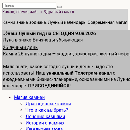
Перейти
Search
к
for:
Камни, свечи, чай... и Здравый смысл
содержанию
Камни знака зодиака. Лунный календарь. Современная магия
🌙Ваш Лунный гид на СЕГОДНЯ 9.08.2026
Луна в знаке Близнецы убывающая
26 лунный день
.
Камни 26 лунного дня —
жадеит
,
хризопраз
,
желтый нефр
Мало знать, какой сегодня лунный день - надо это
использовать! Наш
уникальный Телеграм-канал
с
ежедневными бизнес-планерами, основанными на Лунн
календаре.
ПРИСОЕДИНЯЙСЯ!
Магия камней
Драгоценные камни
Что и как выбрать?
Лечение камнями
Истории о камнях
Ювелирная мода