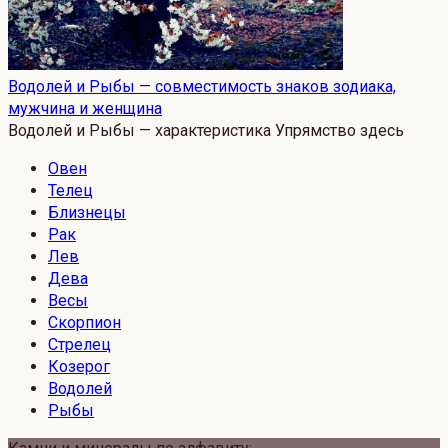
Водолей и Рыбы — совместимость знаков зодиака,
мужчина и женщина
Водолей и Рыбы — характеристика Упрямство здесь
Овен
Телец
Близнецы
Рак
Лев
Дева
Весы
Скорпион
Стрелец
Козерог
Водолей
Рыбы