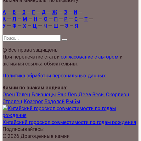
Камни и минералы по алфавиту:
А
—
Б
—
В
—
Г
—
Д
—
Ж
—
З
—
И
—
К
—
Л
—
М
—
Н
—
О
—
П
—
Р
—
С
—
Т
—
У
—
Ф
—
Х
—
Ц
—
Ч
—
Ш
—
Э
—
Я
Search
for:
@ Все права защищены
При перепечатке статьи
согласование с автором
и
активная ссылка
обязательны
.
Политика обработки персональных данных
Камни по знакам зодиака:
Овен
Телец
Близнецы
Рак
Лев
Дева
Весы
Скорпион
Стрелец
Козерог
Водолей
Рыбы
Китайский гороскоп совместимости по годам рождения
Подписывайтесь:
© 2026 Драгоценные камни