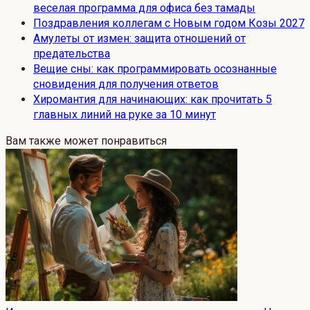
веселая программа для офиса без тамады
Поздравления коллегам с Новым годом Козы 2027
Амулеты от измен: защита отношений от
предательства
Вещие сны: как программировать осознанные
сновидения для получения ответов
Хиромантия для начинающих: как прочитать 5
главных линий на руке за 10 минут
Вам также может понравиться