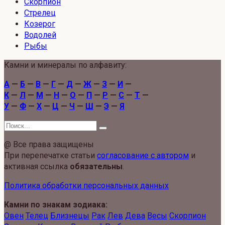
Скорпион
Стрелец
Козерог
Водолей
Рыбы
Камни и минералы по алфавиту:
А
—
Б
—
В
—
Г
—
Д
—
Ж
—
З
—
И
—
К
—
Л
—
М
—
Н
—
О
—
П
—
Р
—
С
—
Т
—
У
—
Ф
—
Х
—
Ц
—
Ч
—
Ш
—
Э
—
Я
Search
for:
@ Все права защищены
При перепечатке статьи
согласование с автором
и
активная ссылка
обязательны
.
Политика обработки персональных данных
Камни по знакам зодиака:
Овен
Телец
Близнецы
Рак
Лев
Дева
Весы
Скорпион