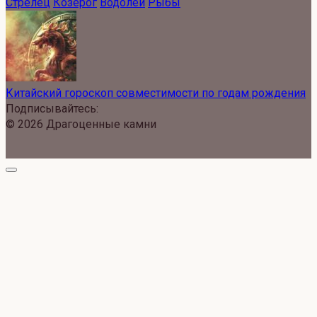
Стрелец
Козерог
Водолей
Рыбы
Китайский гороскоп совместимости по годам рождения
Подписывайтесь:
© 2026 Драгоценные камни