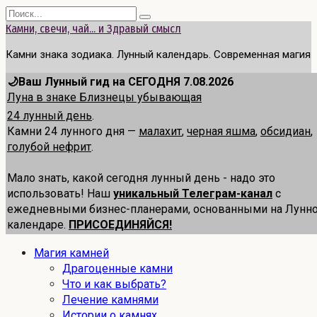
Перейти
Search
к
for:
Камни, свечи, чай... и Здравый смысл
содержанию
Камни знака зодиака. Лунный календарь. Современная магия
🌙Ваш Лунный гид на СЕГОДНЯ 7.08.2026
Луна в знаке Близнецы убывающая
24 лунный день
.
Камни 24 лунного дня —
малахит
,
черная яшма
,
обсидиан
,
голубой нефрит
.
Мало знать, какой сегодня лунный день - надо это
использовать! Наш
уникальный Телеграм-канал
с
ежедневными бизнес-планерами, основанными на Лунн
календаре.
ПРИСОЕДИНЯЙСЯ!
Магия камней
Драгоценные камни
Что и как выбрать?
Лечение камнями
Истории о камнях