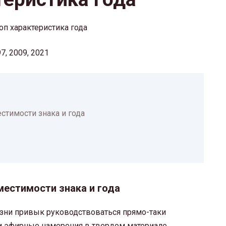
97, 2009, 2021
стимости знака и года
местимости знака и года
изни привык руководствоваться прямо-таки
 эфирные намерения в твердом материале