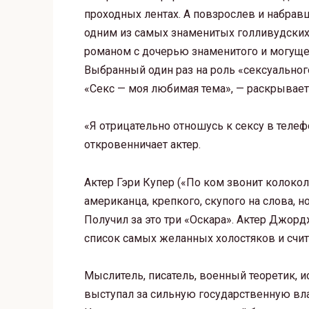
проходных лентах. А повзрослев и набравш
одним из самых знаменитых голливудских 
романом с дочерью знаменитого и могущ
Выбранный один раз на роль «сексуального
«Секс — моя любимая тема», — раскрывае
«Я отрицательно отношусь к сексу в теле
откровенничает актер.
Актер Гэри Купер («По ком звонит колоко
американца, крепкого, скупого на слова, 
Получил за это три «Оскара». Актер Джорд
список самых желанных холостяков и счи
Мыслитель, писатель, военный теоретик, 
выступал за сильную государственную вл