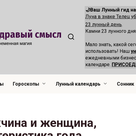
🌙Ваш Лунный гид на
Луна в знаке Телец 
23 лунный день
.
Камни 23 лунного дня
 Здравый смысл
ременная магия
Мало знать, какой сег
использовать! Наш
у
ежедневными бизнес
календаре.
ПРИСОЕД
лы
Гороскопы
Лунный календарь
Сонник
чина и женщина,
теристика года