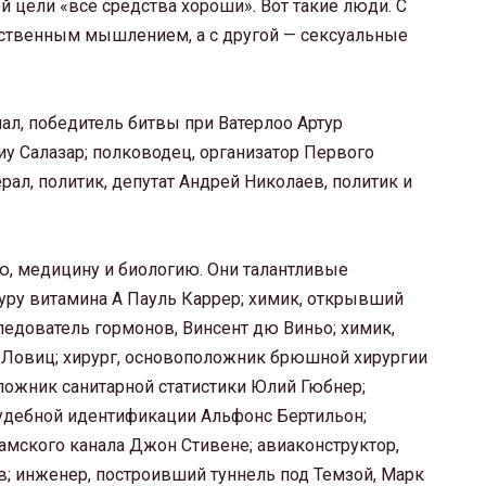
ой цели «все средства хороши». Вот такие люди. С
рственным мышлением, а с другой — сексуальные
л, победитель битвы при Ватерлоо Артур
иу Салазар; полководец, организатор Первого
рал, политик, депутат Андрей Николаев, политик и
, медицину и биологию. Они талантливые
туру витамина А Пауль Каррер; химик, открывший
ледователь гормонов, Винсент дю Виньо; химик,
Ловиц; хирург, основоположник брюшной хирургии
оложник санитарной статистики Юлий Гюбнер;
судебной идентификации Альфонс Бертильон;
амского канала Джон Стивене; авиаконструктор,
в; инженер, построивший туннель под Темзой, Марк