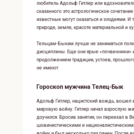
любитель Адольф Гитлер или вдохновитель
сказанного это астрологическое сочетание
известные могут оказаться и злодеями. И 
природе, земле, красоте материальной и х
Тельцам-Быкам лучше не заниматься поли
дисциплины. Еще они ярые «почвенники» 
продолжением традиции, устоев, прошлог
не имеют.
Гороскоп мужчина Телец-Бык
Адольф Гитлер, нацистский вождь, вошел 
мировую войну. Гитлер начал взрослую жиз
доучился. Бросив занятия, он переехал в В
шовинистическими и националистическим
войну и был несколько раз ранен. После 