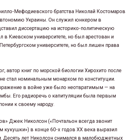
Кирилло-Мефодиевского братства Николай Костомаров
автономию Украины. Он служил юнкером в
едставил диссертацию на историко-политическую
ал в Киевском университете, но был арестован и
Петербургском университете, но был лишен права
г, автор книг по морской биологии Хирохито после
не стал номинальным монархом по конституции.
оражение в войне уже было неотвратимым — на
омбы. Его радиоречь о капитуляции была первым
онии к своему народу.
ров» Джек Николсон («Почтальон всегда звонит
м кукушки») в конце 60-х годов XX века выразил
. Десять лет Николсон снимался в малобюджетных