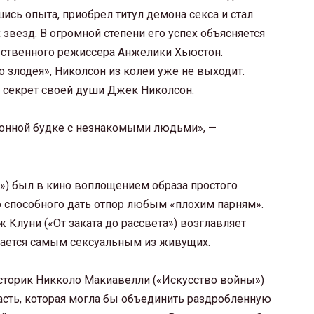
ись опыта, приобрел титул демона секса и стал
звезд. В огромной степени его успех объясняется
ественного режиссера Анжелики Хьюстон.
 злодея», Николсон из колеи уже не выходит.
т секрет своей души Джек Николсон.
фонной будке с незнакомыми людьми», —
л») был в кино воплощением образа простого
но способного дать отпор любым «плохим парням».
ж Клуни («От заката до рассвета») возглавляет
тается самым сексуальным из живущих.
историк Никколо Макиавелли («Искусство войны»)
асть, которая могла бы объединить раздробленную