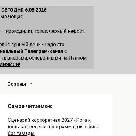
 СЕГОДНЯ 6.08.2026
убывающая
 — крокодилит,
топаз
,
черный нефрит
.
одня лунный день - надо это
никальный Телеграм-канал
с
-планерами, основанными на Лунном
ИНЯЙСЯ!
Сезоны
Самое читаемое:
Сценарий корпоратива 2027 «Рога и
копыта»: веселая программа для офиса
без тамады