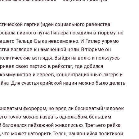
тической партии (идеи социального равенства
овала пивного путча Гитлера посадили в тюрьму, но
ившего Тельца-Быка невозможно. И Гитлер упрямо
тва взглядов к намеченной цели. В тюрьме он
политические взгляды. Выйдя на волю и пользуясь
ривел свою партию в рейхстаг, где добился
коммунистов и евреев, концентрационные лагеря и
ойна. Для счастья арийской нации можно было делать
есноватым фюрером, но вряд ли бесноватый человек
 его точно можно назвать однолюбом, большим
 баловался пейзажной живописью. Третьего рейха
о, что может натворить Телец, занявшийся политикой.