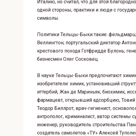
Италию, но считал, что для этой благородн
одной стороны, практики и люди с госуда
символы.
Политики Тельцы-Быки такие: фельдмарша
Веллингтон; португальский диктатор Антон
крестового похода Готфридде Булонь; гене
бизнесмен Олег Сосковец.
В науке Тельцы-Быки предпочитают химию
изобретатели: химик, установивший струк
иттербий, Жан де Мариньяк; биохимик, исс
фармацевт, открывший адсорбцию, Товий 
Теодор Биллрот; врач-гигиенист, основоп
антрополог, криминалист, автор системы 
инженер, руководитель строительства Пан
создатель самолетов «ТУ» Алексей Туполе