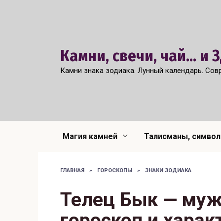
Перейти
к
содержанию
Камни, свечи, чай... и
Камни знака зодиака. Лунный календарь. Сов
Магия камней
Талисманы, симво
ГЛАВНАЯ
»
ГОРОСКОПЫ
»
ЗНАКИ ЗОДИАКА
Телец Бык — муж
гороскоп и харак