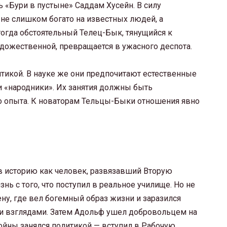
 «Бури в пустыне» Саддам Хусейн. В силу
 не слишком богато на известных людей, а
тогда обстоятельный Телец-Бык, тянущийся к
удожественной, превращается в ужасного деспота.
тикой. В науке же они предпочитают естественные
и «народники». Их занятия должны быть
о опыта. К новаторам Тельцы-Быки отношения явно
в историю как человек, развязавший Вторую
нь с того, что поступил в реальное училище. Но не
ену, где вел богемный образ жизни и заразился
и взглядами. Затем Адольф ушел добровольцем на
войны занялся политикой — вступил в Рабочую