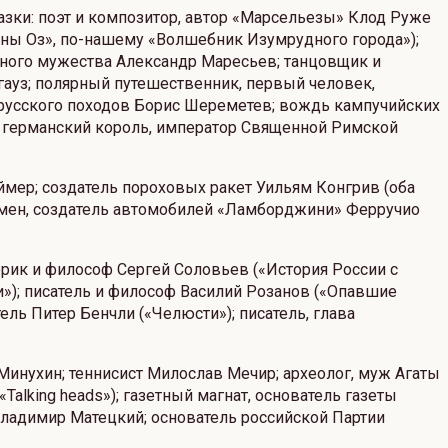
азки: поэт и композитор, автор «Марсельезы» Клод Руже
ны Оз», по-нашему «Волшебник Изумрудного города»);
ерного мужества Александр Маресьев; танцовщик и
ауз; полярный путешественник, первый человек,
 Прусского походов Борис Шереметев; вождь кампучийских
; германский король, император Священной Римской
ймер; создатель пороховых ракет Уильям Конгрив (оба
смен, создатель автомобилей «Ламборджини» Ферручио
орик и философ Сергей Соловьев («История России с
и»); писатель и философ Василий Розанов («Опавшие
тель Питер Бенчли («Челюсти»); писатель, глава
Минухин; теннисист Милослав Мечир; археолог, муж Агаты
lking heads»); газетный магнат, основатель газеты
Владимир Матецкий; основатель российской Партии