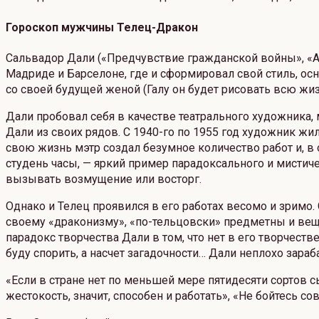
Гороскоп мужчины Телец-Дракон
Сальвадор Дали («Предчувствие гражданской войны», «А
Мадриде и Барселоне, где и сформировал свой стиль, ос
со своей будущей женой (Галу он будет рисовать всю жиз
Дали пробовал себя в качестве театрального художника,
Дали из своих рядов. С 1940-го по 1955 год художник жи
свою жизнь мэтр создал безумное количество работ и, в
студень часы, — яркий пример парадоксального и мистич
вызывать возмущение или восторг.
Однако и Телец проявился в его работах весомо и зримо.
своему «драконизму», «по-тельцовски» предметны и вещ
парадокс творчества Дали в том, что нет в его творчес
буду спорить, а насчет загадочности… Дали неплохо зар
«Если в стране нет по меньшей мере пятидесяти сортов сы
жестокость, значит, способен и работать», «Не бойтесь с