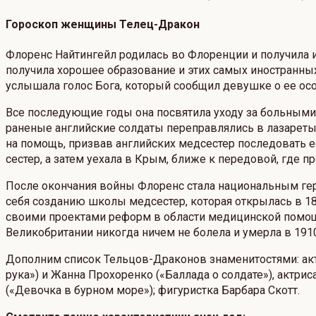
Гороскоп женщины Телец-Дракон
Флоренс Найтингейл родилась во Флоренции и получила и
получила хорошее образование и этих самых иностранных 
услышала голос Бога, который сообщил девушке о ее особ
Все последующие годы она посвятила уходу за больными 
раненые английские солдаты переправлялись в лазареты 
на помощь, призвав английских медсестер последовать е
сестер, а затем уехала в Крым, ближе к передовой, где
После окончания войны Флоренс стала национальным гер
себя созданию школы медсестер, которая открылась в 18
своими проектами реформ в области медицинской помощи
Великобритании никогда ничем не болела и умерла в 1910
Дополним список Тельцов-Драконов знаменитостями: актр
рука») и Жанна Прохоренко («Баллада о солдате»), актрис
(«Девочка в бурном море»); фигуристка Барбара Скотт.