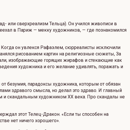
д- или сверхреализм Тельца). Он учился живописи в
ереехал в Париж — мекку художников, — где познакомился
й. Когда он увлекся Рафаэлем, сюрреалисты исключили
 занялся рисованием картин на религиозные сюжеты, За
 Дали, изображающие горящих жирафов и стекающие как
ведения художника и его желание удивлять, поражать и
 от безумия, парадоксы художника, которым от обязан
ами здравого смысла, но делал это здраво. И главный
ным и скандальным художником XX века. Про скандалы не
верждал этот Телец-Дракон. «Если ты способен на
нстве нет ничего хорошего».