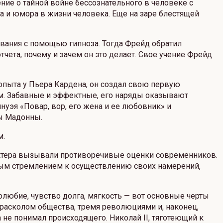
ние о тайной войне бессознательного в человеке с
а и юмора в жизни человека. Еще на заре блестящей
вания с помощью гипноза. Тогда Фрейд обратил
тчета, почему и зачем он это делает. Свое учение Фрейд
пыта у Пьера Кардена, он создал свою первую
м. Забавные и эффектные, его наряды оказывают
уэя «Повар, вор, его жена и ее любовник» и
цы Мадонны.
м.
арактера вызывали противоречивые оценки современников.
рным стремлением к осуществлению своих намерений,
любие, чувство долга, мягкость — вот основные черты
 расколом общества, тремя революциями и, наконец,
 не понимал происходящего. Николай II, тяготеющий к