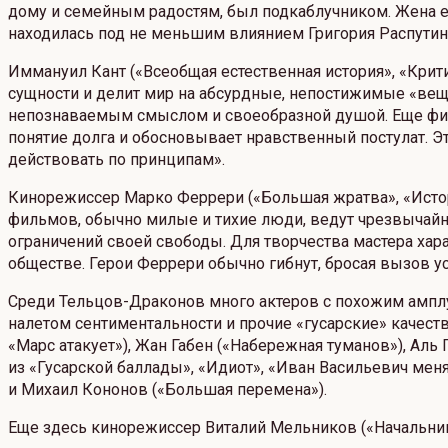
дому и семейным радостям, был подкаблучником. Жена ем
находилась под не меньшим влиянием Григория Распутин
Иммануил Кант («Всеобщая естественная история», «Крит
сущности и делит мир на абсурдные, непостижимые «вещи
непознаваемым смыслом и своеобразной душой. Еще филос
понятие долга и обосновывает нравственный постулат. Эт
действовать по принципам».
Кинорежиссер Марко Феррери («Большая жратва», «Истор
фильмов, обычно милые и тихие люди, ведут чрезвычайн
ограничений своей свободы. Для творчества мастера хар
обществе. Герои Феррери обычно гибнут, бросая вызов у
Среди Тельцов-Драконов много актеров с похожим амплуа
налетом сентиментальности и прочие «гусарские» качест
«Марс атакует»), Жан Габен («Набережная туманов»), Ал
из «Гусарской баллады», «Идиот», «Иван Васильевич мен
и Михаил Кононов («Большая перемена»).
Еще здесь кинорежиссер Виталий Мельников («Начальник 