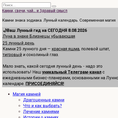
Перейти
Search
к
for:
Камни, свечи, чай... и Здравый смысл
содержанию
Камни знака зодиака. Лунный календарь. Современная магия
🌙Ваш Лунный гид на СЕГОДНЯ 8.08.2026
Луна в знаке Близнецы убывающая
25 лунный день
.
Камни 25 лунного дня —
красная яшма
, полевой шпат,
тигровый
и соколиный глаз.
Мало знать, какой сегодня лунный день - надо это
использовать! Наш
уникальный Телеграм-канал
с
ежедневными бизнес-планерами, основанными на Лунн
календаре.
ПРИСОЕДИНЯЙСЯ!
Магия камней
Драгоценные камни
Что и как выбрать?
Лечение камнями
Истории о камнях