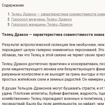
Содержание
Телец Дракон — характеристика совместимости знак
Гороскоп мужчины Телец-Дракон
Гороскоп женщины Телец-Дракон
Телец Дракон — характеристика совместимости знака 
Результат астрологической селекции тем необычнее, чем
порождают целую галерею знаменитых персонажей. Это од
облаках, так что Телец в этой связке не теряет своих п
Телец-Дракон достаточно практичен и консервативен, поэ
роли нищенствующего монаха или безумствующего фанатик
разумным контролем и не выходят за грань выгоды и пол
простых житейских схем и земных радостей. Он намерен
В душах Тельцов-Драконов могут бушевать страсти, и от 
удача. Плотские аппетиты, буйная фантазия, жадность, т
хозяйственник» Телец порождают военных и политиков, у
последствий. Было бы поле деятельности, он найдет, чем 