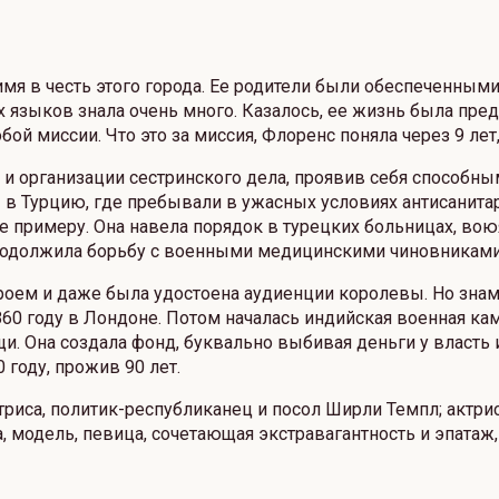
мя в честь этого города. Ее родители были обеспеченным
языков знала очень много. Казалось, ее жизнь была предо
ой миссии. Что это за миссия, Флоренс поняла через 9 лет
и организации сестринского дела, проявив себя способны
в Турцию, где пребывали в ужасных условиях антисанитар
е примеру. Она навела порядок в турецких больницах, вою
 продолжила борьбу с военными медицинскими чиновниками
оем и даже была удостоена аудиенции королевы. Но знаме
60 году в Лондоне. Потом началась индийская военная кам
. Она создала фонд, буквально выбивая деньги у власть 
 году, прожив 90 лет.
иса, политик-республиканец и посол Ширли Темпл; актрис
а, модель, певица, сочетающая экстравагантность и эпатаж