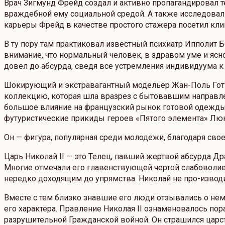
Врач Зигмунд Фрейд создал и активно пропагандировал т
враждебной ему социальной средой. А также исследовал 
карьеры Фрейд в качестве простого стажера посетил кли
В ту пору там практиковал известный психиатр Ипполит
внимание, что нормальный человек, в здравом уме и ясно
довел до абсурда, сведя все устремления индивидуума 
Шокирующий и экстравагантный модельер Жан-Поль Готье
коллекцию, которая шла вразрез с бытовавшим направл
большое влияние на французский рынок готовой одежды.
футуристические прикиды героев «Пятого элемента» Люк
Он — фигура, популярная среди молодежи, благодаря св
Царь Николай II — это Телец, павший жертвой абсурда Д
Многие отмечали его главенствующей чертой слабоволие,
нередко доходящим до упрямства. Николай не про-изводи
Вместе с тем близко знавшие его люди отзывались о нем
его характера. Правление Николая II ознаменовалось по
разрушительной Гражданской войной. Он страшился царств