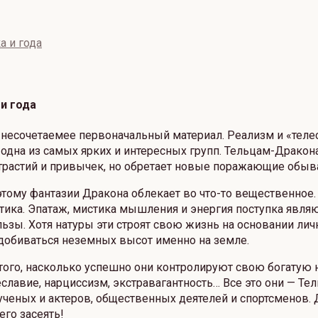
а и года
и года
 несочетаемее первоначальный материал. Реализм и «телес
на из самых ярких и интересных групп. Тельцам-Дракона
ристрастий и привычек, но обретает новые поражающие обыв
тому фантазии Дракона облекает во что-то вещественное. О
а. Эпатаж, мистика мышления и энергия поступка являют 
ьзы. Хотя натуры эти строят свою жизнь на основании ли
 добиваться неземных высот именно на земле.
того, насколько успешно они контролируют свою богатую н
щеславие, нарциссизм, экстравагантность… Все это они — 
ченых и актеров, общественных деятелей и спортсменов. 
его засеять!