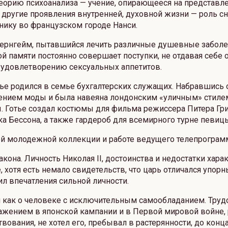
еорию психоанализа — учение, опирающееся на представле
другие проявления внутренней, духовной жизни — роль сн
нику во французском городе Нанси.
 Бернгейм, пытавшийся лечить различные душевные заболе
й памяти постоянно совершает поступки, не отдавая себе о
к удовлетворению сексуальных аппетитов.
 родился в семье бухгалтерских служащих. Набравшись о
ением моды и была навеяна лондонским «уличным» стиле
 Готье создал костюмы для фильма режиссера Питера Грин
а Бессона, а также гардероб для всемирного турне певи
оей молодежной коллекции и работе ведущего телепрограм
ракона. Личность Николая II, достоинства и недостатки х
 хотя есть немало свидетельств, что царь отличался упо
л впечатления сильной личности.
 как о человеке с исключительным самообладанием. Трудо
ражением в японской кампании и в Первой мировой войне,
ования, не хотел его, пребывал в растерянности, до конца