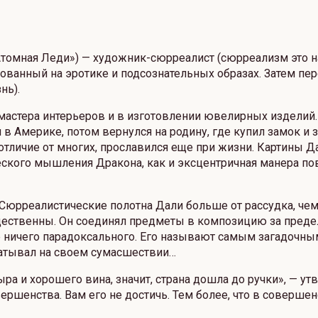
томная Леди») — художник-сюрреалист (сюрреализм это на
нованный на эротике и подсознательных образах. Затем п
нь).
 мастера интерьеров и в изготовлении ювелирных издели
л в Америке, потом вернулся на родину, где купил замок и
 отличие от многих, прославился еще при жизни. Картины
еского мышления Дракона, как и эксцентричная манера по
 Сюрреалистические полотна Дали больше от рассудка, чем
ественны. Он соединял предметы в композицию за предел
тве ничего парадоксального. Его называют самым загадоч
абатывал на своем сумасшествии…
ра и хорошего вина, значит, страна дошла до ручки», — ут
овершенства. Вам его не достичь. Тем более, что в соверше