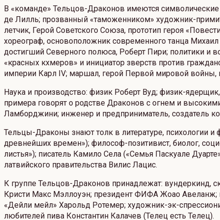
В «команде» Тельцов-Драконов имеются символические ли
де Лилль; прозванный «таможенником» художник-примити
летчик, Герой Советского Союза, прототип героя «Повес
хореограф, основоположник современного танца Михаил 
достигший Северного полюса, Роберт Пири; политики и в
«красных кхмеров» и инициатор зверств против гражданс
империи Карл IV; маршал, герой Первой мировой войны, 
Наука и производство: физик Роберт Вуд; физик-ядерщик
примера говорят о родстве Драконов с огнем и высоки
Ламборджини; инженер и предприниматель, создатель к
Тельцы-Драконы знают толк в литературе, психологии и ф
древнейших времен»); философ-позитивист, биолог, соци
листья»); писатель Камило Села («Семья Паскуале Дуарте»
латвийского правительства Вилис Лацис.
К группе Тельцов-Драконов принадлежат: вундеркинд, ск
Кристи Макс Мэллоуэн; президент ФИФА Жоао Авеланж; му
«Дейли мейл» Харольд Ротемер; художник-эк-спрессиони
любителей пива Константин Калачев (Телец есть Телец).