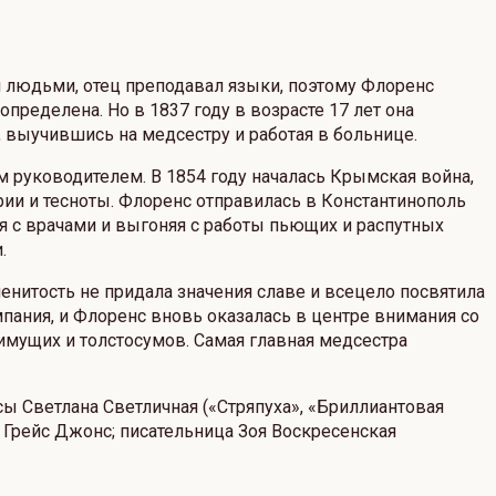
и людьми, отец преподавал языки, поэтому Флоренс
пределена. Но в 1837 году в возрасте 17 лет она
, выучившись на медсестру и работая в больнице.
м руководителем. В 1854 году началась Крымская война,
ии и тесноты. Флоренс отправилась в Константинополь
я с врачами и выгоняя с работы пьющих и распутных
.
нитость не придала значения славе и всецело посвятила
пания, и Флоренс вновь оказалась в центре внимания со
имущих и толстосумов. Самая главная медсестра
ы Светлана Светличная («Стряпуха», «Бриллиантовая
, Грейс Джонс; писательница Зоя Воскресенская