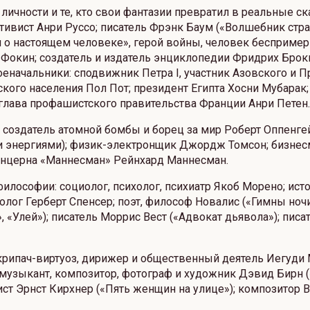
чности и те, кто свои фантазии превратил в реальные ск
вист Анри Руссо; писатель Фрэнк Баум («Волшебник стра
ти о настоящем человеке», герой войны, человек бесприм
Фокин; создатель и издатель энциклопедии Фридрих Брокг
оеначальники: сподвижник Петра I, участник Азовского и
кого населения Пол Пот; президент Египта Хосни Мубарак
глава профашистского правительства Франции Анри Петен.
, создатель атомной бомбы и борец за мир Роберт Оппенге
ми энергиями); физик-электронщик Джордж Томсон; бизне
онцерна «Маннесман» Рейнхард Маннесман.
илософии: социолог, психолог, психиатр Якоб Морено; ист
олог Герберт Спенсер; поэт, философ Новалис («Гимны ноч
, «Улей»); писатель Моррис Вест («Адвокат дьявола»); писа
рипач-виртуоз, дирижер и общественный деятель Иегуди 
зыкант, композитор, фотограф и художник Дэвид Бирн («Ta
ст Эрнст Кирхнер («Пять женщин на улице»); композитор 