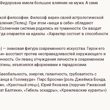
а Федоровна имела большое влияние на мужа. А сама
ской философии. Философ верен своей астрологической
вления (Телец). При этом «вещи в себе» обладают
олнечная система родились из туманности. Он вводит
да опирается на идеалы. «Характер состоит в способности
 — знаковая фигура современного искусства. Герои его
ньи» восстают против несправедливостей окружающего и
тичность. Он певец отчуждения личности в современном
артины, изъяснялся афоризмами и парадоксами.
еобильность, энергия, галантность, грубоватость с
канца в Голливуде». Пирс Броснан (роль Джеймса Бонда,
ом», «Крестный отец»), Юрий Яковлев (поручик Ржевский
ат Балтики», «Гибель эскадры», «Кремлевские куранты»)