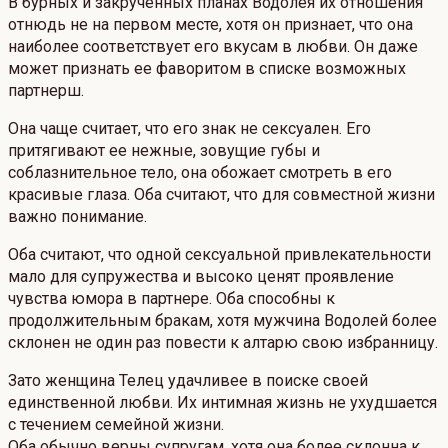
В бурных и закрученных планах Водолея их отношения
отнюдь не на первом месте, хотя он признает, что она
наиболее соответствует его вкусам в любви. Он даже
может признать ее фаворитом в списке возможных
партнерш.
Она чаще считает, что его знак не сексуален. Его
притягивают ее нежные, зовущие губы и
соблазнительное тело, она обожает смотреть в его
красивые глаза. Оба считают, что для совместной жизни
важно понимание.
Оба считают, что одной сексуальной привлекательности
мало для супружества и высоко ценят проявление
чувства юмора в партнере. Оба способны к
продолжительным бракам, хотя мужчина Водолей более
склонен не один раз повести к алтарю свою избранницу.
Зато женщина Телец удачливее в поиске своей
единственной любви. Их интимная жизнь не ухудшается
с течением семейной жизни.
Оба обычно верны супругам, хотя она более склонна к