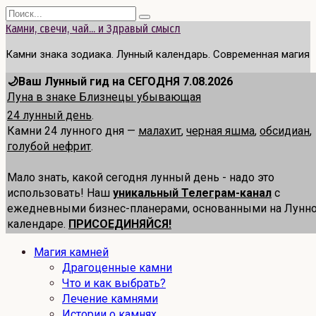
Перейти
Search
к
for:
Камни, свечи, чай... и Здравый смысл
содержанию
Камни знака зодиака. Лунный календарь. Современная магия
🌙Ваш Лунный гид на СЕГОДНЯ 7.08.2026
Луна в знаке Близнецы убывающая
24 лунный день
.
Камни 24 лунного дня —
малахит
,
черная яшма
,
обсидиан
,
голубой нефрит
.
Мало знать, какой сегодня лунный день - надо это
использовать! Наш
уникальный Телеграм-канал
с
ежедневными бизнес-планерами, основанными на Лунн
календаре.
ПРИСОЕДИНЯЙСЯ!
Магия камней
Драгоценные камни
Что и как выбрать?
Лечение камнями
Истории о камнях