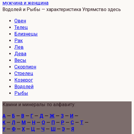
мужчина и женщина
Водолей и Рыбы — характеристика Упрямство здесь
Овен
Телец
Близнецы
Рак
Лев
Дева
Весы
Скорпион
Стрелец
Козерог
Водолей
Рыбы
Камни и минералы по алфавиту:
А
—
Б
—
В
—
Г
—
Д
—
Ж
—
З
—
И
—
К
—
Л
—
М
—
Н
—
О
—
П
—
Р
—
С
—
Т
—
У
—
Ф
—
Х
—
Ц
—
Ч
—
Ш
—
Э
—
Я