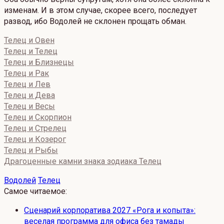
изменам. И в этом случае, скорее всего, последует
развод, ибо Водолей не склонен прощать обман.
Телец и Овен
Телец и Телец
Телец и Близнецы
Телец и Рак
Телец и Лев
Телец и Дева
Телец и Весы
Телец и Скорпион
Телец и Стрелец
Телец и Козерог
Телец и Рыбы
Драгоценные камни знака зодиака Телец
Водолей
Телец
Самое читаемое:
Сценарий корпоратива 2027 «Рога и копыта»:
веселая программа для офиса без тамады