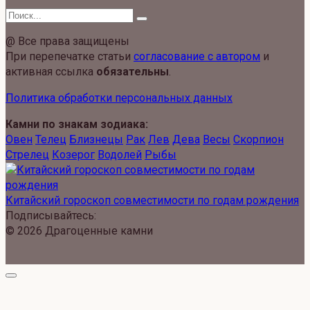
Search
for:
@ Все права защищены
При перепечатке статьи
согласование с автором
и
активная ссылка
обязательны
.
Политика обработки персональных данных
Камни по знакам зодиака:
Овен
Телец
Близнецы
Рак
Лев
Дева
Весы
Скорпион
Стрелец
Козерог
Водолей
Рыбы
Китайский гороскоп совместимости по годам рождения
Подписывайтесь:
© 2026 Драгоценные камни