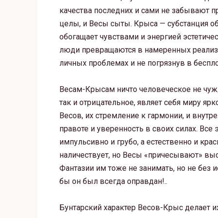
качества последних и сами не забывают пр
целы, и Весы сыты. Крыса — субстанция о
обогащает чувствами и энергией эстетиче
люди превращаются в намеренных реализо
личных проблемах и не погрязнув в беспло
Весам-Крысам ничто человеческое не чужд
так и отрицательное, являет себя миру ярк
Весов, их стремление к гармонии, и внутр
правоте и уверенность в своих силах. Все
импульсивно и грубо, а естественно и кра
наличествует, но Весы «причесывают» вы
Фантазии им тоже не занимать, но не без 
бы он был всегда оправдан!..
Бунтарский характер Весов-Крыс делает их