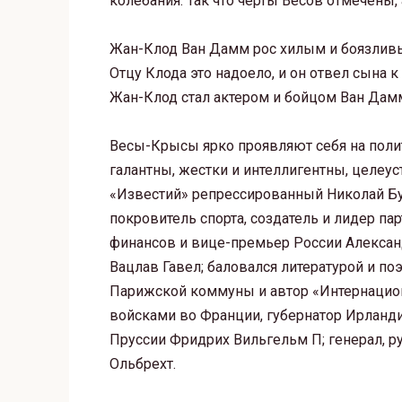
колебания. Так что черты Весов отмечены,
Жан-Клод Ван Дамм рос хилым и боязливы
Отцу Клода это надоело, и он отвел сына к
Жан-Клод стал актером и бойцом Ван Дам
Весы-Крысы ярко проявляют себя на поли
галантны, жестки и интеллигентны, целеу
«Известий» репрессированный Николай Бу
покровитель спорта, создатель и лидер па
финансов и вице-премьер России Александ
Вацлав Гавел; баловался литературой и по
Парижской коммуны и автор «Интернацио
войсками во Франции, губернатор Ирланди
Пруссии Фридрих Вильгельм П; генерал, р
Ольбрехт.