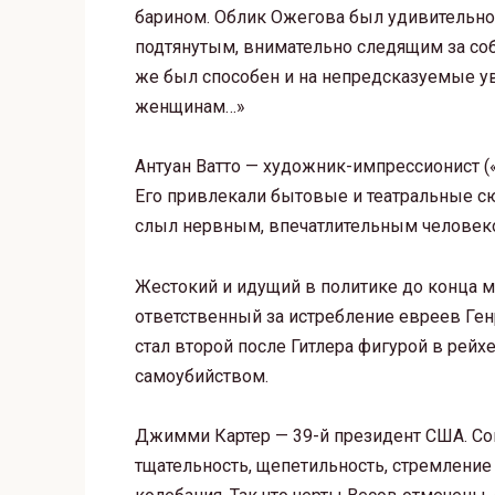
барином. Облик Ожегова был удивительно
подтянутым, внимательно следящим за со
же был способен и на непредсказуемые ув
женщинам…»
Антуан Ватто — художник-импрессионист (
Его привлекали бытовые и театральные сюж
слыл нервным, впечатлительным человеко
Жестокий и идущий в политике до конца м
ответственный за истребление евреев Ге
стал второй после Гитлера фигурой в рейх
самоубийством.
Джимми Картер — 39-й президент США. Со
тщательность, щепетильность, стремление