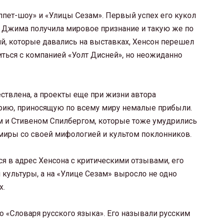
пет-шоу» и «Улицы Сезам». Первый успех его кукол
ота Джима получила мировое признание и такую же по
й, которые давались на выставках, Хенсон перешел
иться с компанией «Уолт Дисней», но неожиданно
ествлена, а проекты еще при жизни автора
рию, приносящую по всему миру немалые прибыли.
 и Стивеном Спилбергом, которые тоже умудрились
миры со своей мифологией и культом поклонников.
ся в адрес Хенсона с критическими отзывами, его
культуры, а на «Улице Сезам» выросло не одно
х.
о «Словаря русского языка». Его называли русским