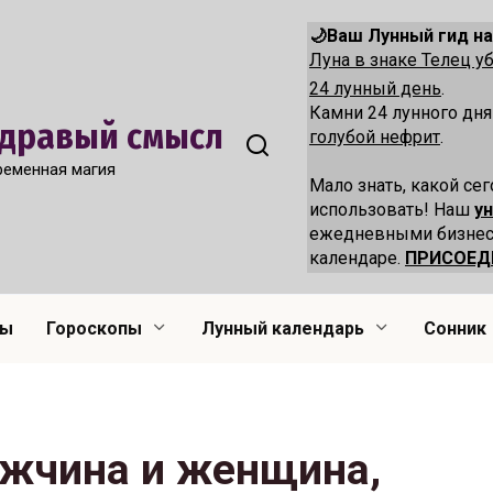
🌙Ваш Лунный гид на
Луна в знаке Телец 
24 лунный день
.
Камни 24 лунного дн
 Здравый смысл
голубой нефрит
.
ременная магия
Мало знать, какой сег
использовать! Наш
у
ежедневными бизнес
календаре.
ПРИСОЕД
лы
Гороскопы
Лунный календарь
Сонник
жчина и женщина,