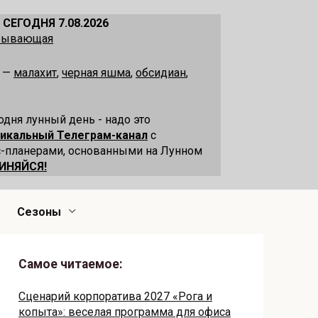
 СЕГОДНЯ 7.08.2026
убывающая
я —
малахит
,
черная яшма
,
обсидиан
,
одня лунный день - надо это
никальный Телеграм-канал
с
-планерами, основанными на Лунном
ИНЯЙСЯ!
Сезоны
Самое читаемое:
Сценарий корпоратива 2027 «Рога и
копыта»: веселая программа для офиса