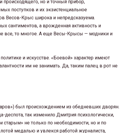
и происходящего, но и точный прибор,
ых поступков и их экзистенциальное
ов Весов-Крыс широка и непредсказуема.
ых сантиментов, а врожденная активность и
не все, то многое. А еще Весы-Крысы — модники и
политике и искусстве. «Боевой» характер имеют
лантности им не занимать. Да, таким палец в рот не
заров») был происхождением из обедневших дворян.
а-деспота, так изменило Дмитрия психологически,
ем старым» не только по необходимости, но и по
лотой медалью и увлекся работой журналиста,