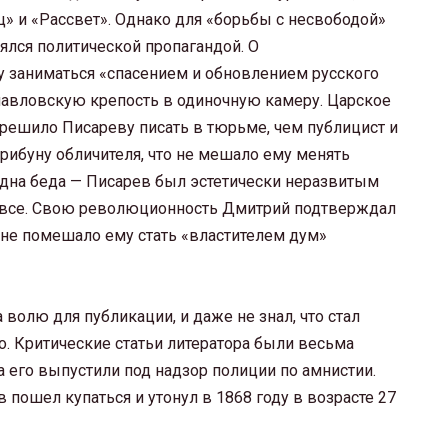
ц» и «Рассвет». Однако для «борьбы с несвободой»
нялся политической пропагандой. О
му заниматься «спасением и обновлением русского
павловскую крепость в одиночную камеру. Царское
азрешило Писареву писать в тюрьме, чем публицист и
рибуну обличителя, что не мешало ему менять
дна беда — Писарев был эстетически неразвитым
вовсе. Свою революционность Дмитрий подтверждал
о не помешало ему стать «властителем дум»
 волю для публикации, и даже не знал, что стал
о. Критические статьи литератора были весьма
а его выпустили под надзор полиции по амнистии.
 пошел купаться и утонул в 1868 году в возрасте 27