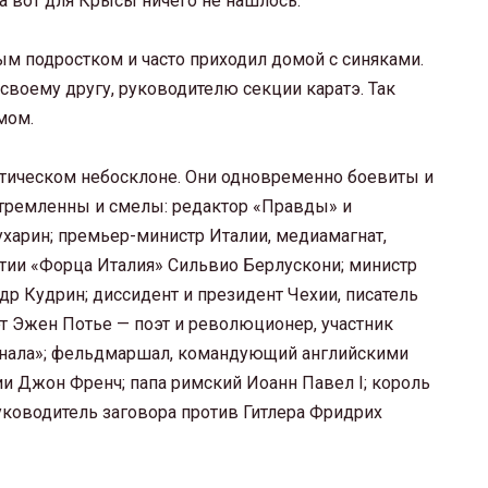
 а вот для Крысы ничего не нашлось.
м подростком и часто приходил домой с синяками.
 своему другу, руководителю секции каратэ. Так
мом.
тическом небосклоне. Они одновременно боевиты и
стремленны и смелы: редактор «Правды» и
харин; премьер-министр Италии, медиамагнат,
ртии «Форца Италия» Сильвио Берлускони; министр
р Кудрин; диссидент и президент Чехии, писатель
эт Эжен Потье — поэт и революционер, участник
нала»; фельдмаршал, командующий английскими
и Джон Френч; папа римский Иоанн Павел I; король
уководитель заговора против Гитлера Фридрих