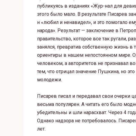
публикуясь в изданиях «Жур-нал для деви
этого было мало. В результате Писарев за
н «любил и ненавидел», и это помогало е
народа». Результат — заключение в Петро
правительство, которое все так ругали, р
занялся, превратив собственную жизнь в т
ориентиры в нашем непостоянном мире. О
человеком, а авторитетов не признавал 
тем, что отрицал значение Пушкина, но эт
молодежи.
Писарев писал и передавал свои очерки ца
весьма популярен. А читать его было модн
убедительны и шли нарасхват. Через 4 год
Однако надзора не потребовалось. Писарев
лет.