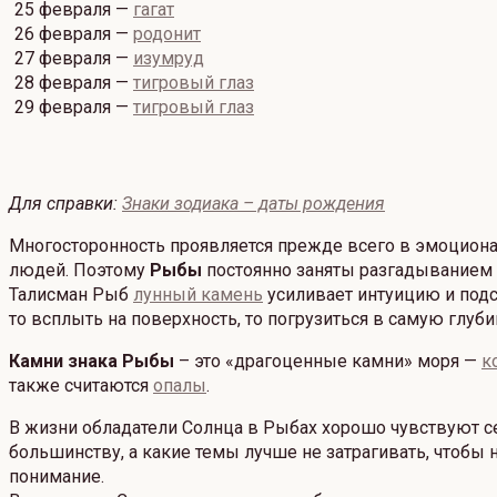
25 февраля —
гагат
26 февраля —
родонит
27 февраля —
изумруд
28 февраля —
тигровый глаз
29 февраля —
тигровый глаз
Для справки:
Знаки зодиака – даты рождения
Многосторонность проявляется прежде всего в эмоциона
людей. Поэтому
Рыбы
постоянно заняты разгадыванием ра
Талисман Рыб
лунный камень
усиливает интуицию и подс
то всплыть на поверхность, то погрузиться в самую глубин
Камни знака Рыбы
– это «драгоценные камни» моря —
к
также считаются
опалы
.
В жизни обладатели Солнца в Рыбах хорошо чувствуют се
большинству, а какие темы лучше не затрагивать, чтобы
понимание.