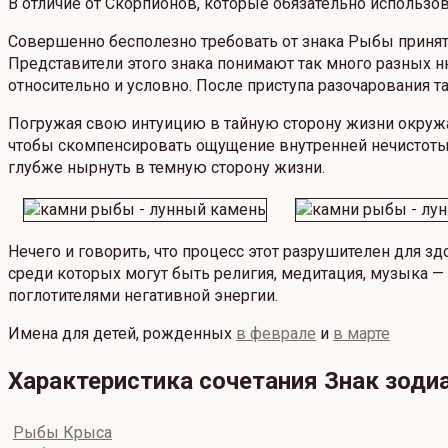
В отличие от Скорпионов, которые обязательно использо
Совершенно бесполезно требовать от знака Рыбы приняти
Представители этого знака понимают так много разных н
относительно и условно. После приступа разочарования т
Погружая свою интуицию в тайную сторону жизни окру
чтобы скомпенсировать ощущение внутренней нечистоты 
глубже нырнуть в темную сторону жизни.
Нечего и говорить, что процесс этот разрушителен для з
среди которых могут быть религия, медитация, музыка 
поглотителями негативной энергии.
Имена для детей, рожденных
в феврале
и
в марте
Характеристика сочетания Знак зод
Рыбы Крыса