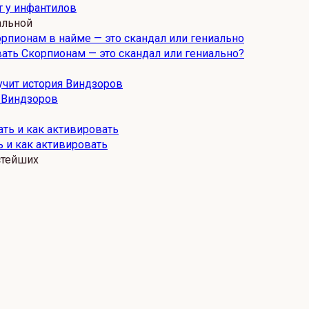
т у инфантилов
альной
ать Скорпионам — это скандал или гениально?
и Виндзоров
 и как активировать
стейших