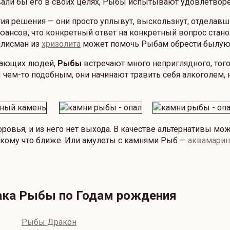
вали бы его в своих целях, Рыбы испытывают удовлетворе
я решения — они просто уплывут, выскользнут, отделавши
юансов, что конкретный ответ на конкретный вопрос стан
алисман из
хризолита
может помочь Рыбам обрести былую 
жающих людей,
Рыбы
встречают много неприглядного, тог
чем-то подобным, они начинают травить себя алкоголем, 
доровья, и из него нет выхода. В качестве альтернативы 
— кому что ближе. Или амулеты с камнями Рыб —
аквамари
иака Рыбы по Годам рождения
Рыбы Дракон