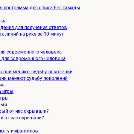
ая программа для офиса без тамады
тва
дения для получения ответов
х линий на руке за 10 минут
) для современного человека
они меняют судьбу поколений
ие
игры
ный
й от нас скрывали?