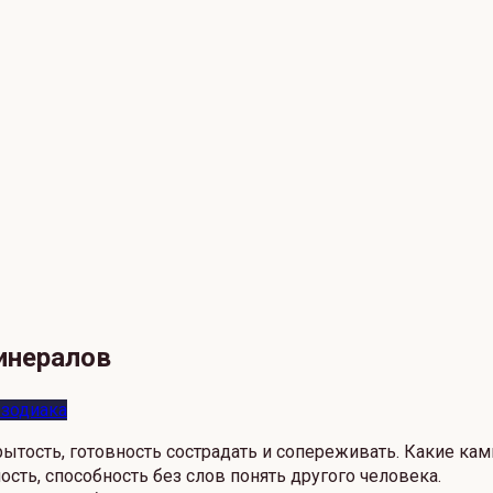
инералов
 зодиака
рытость, готовность сострадать и сопереживать. Какие ка
сть, способность без слов понять другого человека.