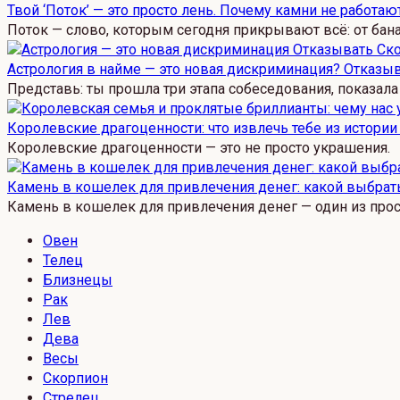
Твой ‘Поток’ — это просто лень. Почему камни не работаю
Поток — слово, которым сегодня прикрывают всё: от бан
Астрология в найме — это новая дискриминация? Отказыв
Представь: ты прошла три этапа собеседования, показала
Королевские драгоценности: что извлечь тебе из истори
Королевские драгоценности — это не просто украшения.
Камень в кошелек для привлечения денег: какой выбрать
Камень в кошелек для привлечения денег — один из про
Овен
Телец
Близнецы
Рак
Лев
Дева
Весы
Скорпион
Стрелец