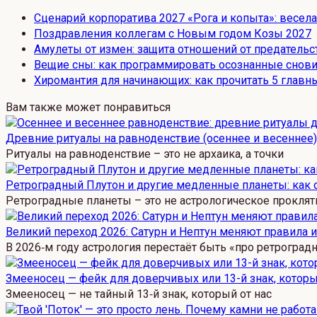
Сценарий корпоратива 2027 «Рога и копыта»: весел
Поздравления коллегам с Новым годом Козы 2027
Амулеты от измен: защита отношений от предательс
Вещие сны: как программировать осознанные снови
Хиромантия для начинающих: как прочитать 5 главны
Вам также может понравиться
Древние ритуалы на равноденствие (осеннее и весеннее
Ритуалы на равноденствие – это не архаика, а точки
Ретроградный Плутон и другие медленные планеты: как 
Ретроградные планеты – это не астрологическое проклят
Великий переход 2026: Сатурн и Нептун меняют правила 
В 2026‑м году астрология перестаёт быть «про ретроград
Змееносец — фейк для доверчивых или 13-й знак, которы
Змееносец — не тайный 13‑й знак, который от нас