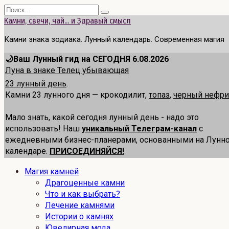
Перейти
Search
к
for:
Камни, свечи, чай... и Здравый смысл
содержанию
Камни знака зодиака. Лунный календарь. Современная магия
🌙Ваш Лунный гид на СЕГОДНЯ 6.08.2026
Луна в знаке Телец убывающая
23 лунный день
.
Камни 23 лунного дня — крокодилит,
топаз
,
черный нефри
Мало знать, какой сегодня лунный день - надо это
использовать! Наш
уникальный Телеграм-канал
с
ежедневными бизнес-планерами, основанными на Лунн
календаре.
ПРИСОЕДИНЯЙСЯ!
Магия камней
Драгоценные камни
Что и как выбрать?
Лечение камнями
Истории о камнях
Ювелирная мода