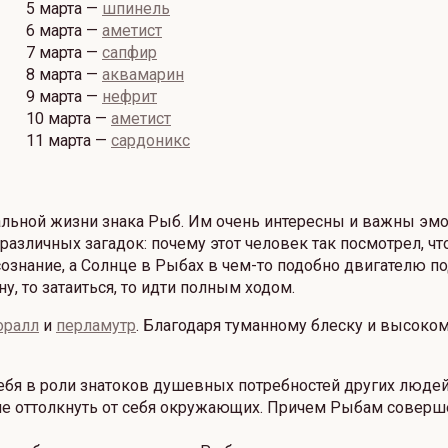
5 марта —
шпинель
6 марта —
аметист
7 марта —
сапфир
8 марта —
аквамарин
9 марта —
нефрит
10 марта —
аметист
11 марта —
сардоникс
льной жизни знака Рыб. Им очень интересны и важны эмо
зличных загадок: почему этот человек так посмотрел, что 
ознание, а Солнце в Рыбах в чем-то подобно двигателю по
у, то затаиться, то идти полным ходом.
оралл
и
перламутр
. Благодаря туманному блеску и высок
бя в роли знатоков душевных потребностей других людей.
 не оттолкнуть от себя окружающих. Причем Рыбам соверш