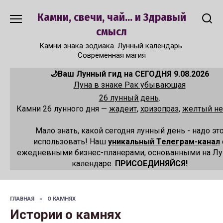
Перейти
Камни, свечи, чай... и Здравый
к
содержанию
смысл
Камни знака зодиака. Лунный календарь.
Современная магия
🌙Ваш Лунный гид на СЕГОДНЯ 9.08.2026
Луна в знаке Рак убывающая
26 лунный день
.
Камни 26 лунного дня —
жадеит
,
хризопраз
,
желтый не
Мало знать, какой сегодня лунный день - надо эт
использовать! Наш
уникальный Телеграм-канал
ежедневными бизнес-планерами, основанными на Л
календаре.
ПРИСОЕДИНЯЙСЯ!
ГЛАВНАЯ
»
О КАМНЯХ
Истории о камнях