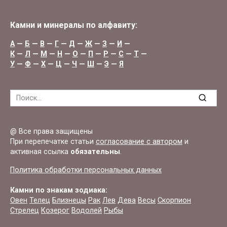
Камни и минералы по алфавиту:
А
—
Б
—
В
—
Г
—
Д
—
Ж
—
З
—
И
—
К
—
Л
—
М
—
Н
—
О
—
П
—
Р
—
С
—
Т
—
У
—
Ф
—
Х
—
Ц
—
Ч
—
Ш
—
Э
—
Я
Search
for:
@ Все права защищены
При перепечатке статьи
согласование с автором
и
активная ссылка
обязательны
.
Политика обработки персональных данных
Камни по знакам зодиака:
Овен
Телец
Близнецы
Рак
Лев
Дева
Весы
Скорпион
Стрелец
Козерог
Водолей
Рыбы