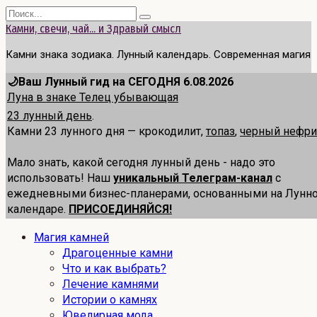
Перейти
Search
к
for:
Камни, свечи, чай... и Здравый смысл
содержанию
Камни знака зодиака. Лунный календарь. Современная магия
🌙Ваш Лунный гид на СЕГОДНЯ 6.08.2026
Луна в знаке Телец убывающая
23 лунный день
.
Камни 23 лунного дня — крокодилит,
топаз
,
черный нефри
Мало знать, какой сегодня лунный день - надо это
использовать! Наш
уникальный Телеграм-канал
с
ежедневными бизнес-планерами, основанными на Лунн
календаре.
ПРИСОЕДИНЯЙСЯ!
Магия камней
Драгоценные камни
Что и как выбрать?
Лечение камнями
Истории о камнях
Ювелирная мода