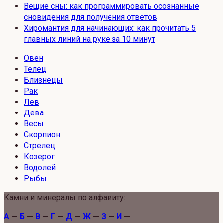
Вещие сны: как программировать осознанные
сновидения для получения ответов
Хиромантия для начинающих: как прочитать 5
главных линий на руке за 10 минут
Овен
Телец
Близнецы
Рак
Лев
Дева
Весы
Скорпион
Стрелец
Козерог
Водолей
Рыбы
Камни и минералы по алфавиту:
А
—
Б
—
В
—
Г
—
Д
—
Ж
—
З
—
И
—