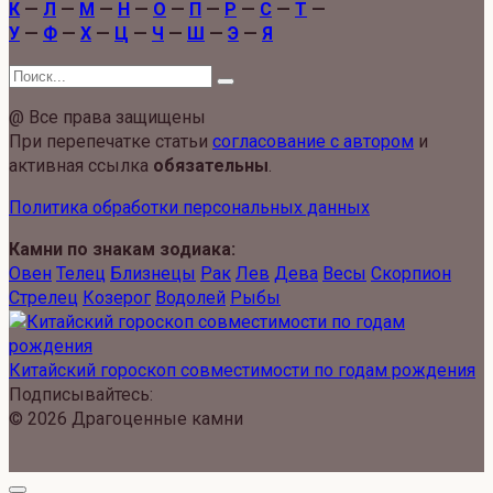
К
—
Л
—
М
—
Н
—
О
—
П
—
Р
—
С
—
Т
—
У
—
Ф
—
Х
—
Ц
—
Ч
—
Ш
—
Э
—
Я
Search
for:
@ Все права защищены
При перепечатке статьи
согласование с автором
и
активная ссылка
обязательны
.
Политика обработки персональных данных
Камни по знакам зодиака:
Овен
Телец
Близнецы
Рак
Лев
Дева
Весы
Скорпион
Стрелец
Козерог
Водолей
Рыбы
Китайский гороскоп совместимости по годам рождения
Подписывайтесь:
© 2026 Драгоценные камни