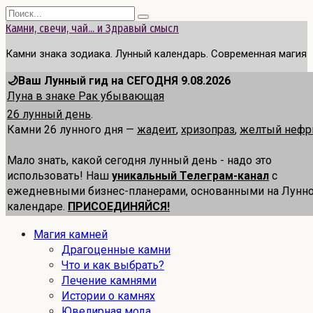
Перейти
Search
к
for:
Камни, свечи, чай... и Здравый смысл
содержанию
Камни знака зодиака. Лунный календарь. Современная магия
🌙Ваш Лунный гид на СЕГОДНЯ 9.08.2026
Луна в знаке Рак убывающая
26 лунный день
.
Камни 26 лунного дня —
жадеит
,
хризопраз
,
желтый нефр
Мало знать, какой сегодня лунный день - надо это
использовать! Наш
уникальный Телеграм-канал
с
ежедневными бизнес-планерами, основанными на Лунн
календаре.
ПРИСОЕДИНЯЙСЯ!
Магия камней
Драгоценные камни
Что и как выбрать?
Лечение камнями
Истории о камнях
Ювелирная мода