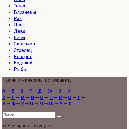
Телец
Близнецы
Рак
Лев
Дева
Весы
Скорпион
Стрелец
Козерог
Водолей
Рыбы
Камни и минералы по алфавиту:
А
—
Б
—
В
—
Г
—
Д
—
Ж
—
З
—
И
—
К
—
Л
—
М
—
Н
—
О
—
П
—
Р
—
С
—
Т
—
У
—
Ф
—
Х
—
Ц
—
Ч
—
Ш
—
Э
—
Я
Search
for:
@ Все права защищены