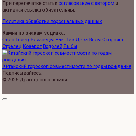
При перепечатке статьи
согласование с автором
и
активная ссылка
обязательны
.
Политика обработки персональных данных
Камни по знакам зодиака:
Овен
Телец
Близнецы
Рак
Лев
Дева
Весы
Скорпион
Стрелец
Козерог
Водолей
Рыбы
Китайский гороскоп совместимости по годам рождения
Подписывайтесь:
© 2026 Драгоценные камни