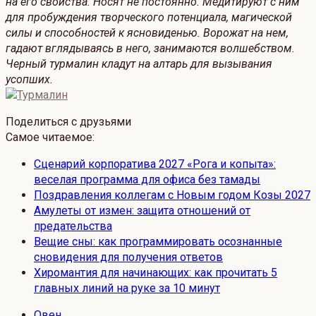
на его свойства. Носят не постоянно. Медитируют с ним
для пробуждения творческого потенциала, магической
силы и способностей к ясновиденью. Ворожат на нем,
гадают вглядываясь в него, занимаются волшебством.
Черный турмалин кладут на алтарь для вызывания
усопших.
Поделиться с друзьями
Самое читаемое:
Сценарий корпоратива 2027 «Рога и копыта»:
веселая программа для офиса без тамады
Поздравления коллегам с Новым годом Козы 2027
Амулеты от измен: защита отношений от
предательства
Вещие сны: как программировать осознанные
сновидения для получения ответов
Хиромантия для начинающих: как прочитать 5
главных линий на руке за 10 минут
Овен