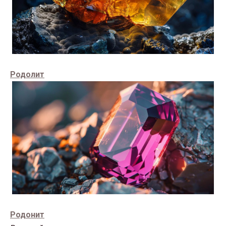
Родолит
Родонит