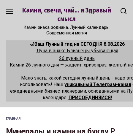
Перейти
Камни, свечи, чай... и Здравый
к
содержанию
смысл
Камни знака зодиака. Лунный календарь.
Современная магия
🌙Ваш Лунный гид на СЕГОДНЯ 8.08.2026
Луна в знаке Близнецы убывающая
26 лунный день
.
Камни 26 лунного дня —
жадеит
,
хризопраз
,
желтый не
Мало знать, какой сегодня лунный день - надо эт
использовать! Наш
уникальный Телеграм-канал
ежедневными бизнес-планерами, основанными на Л
календаре.
ПРИСОЕДИНЯЙСЯ!
ГЛАВНАЯ
Минералы и камни на букву Р