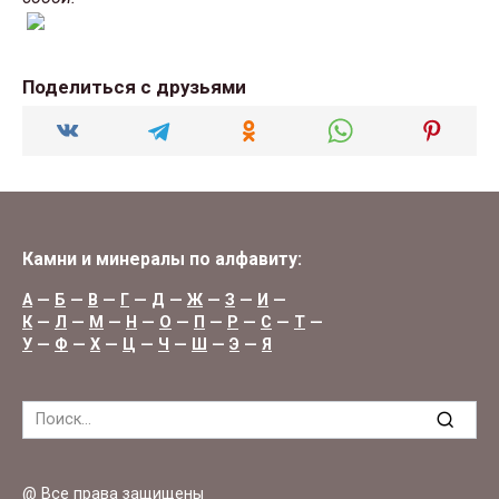
Поделиться с друзьями
Камни и минералы по алфавиту:
А
—
Б
—
В
—
Г
—
Д
—
Ж
—
З
—
И
—
К
—
Л
—
М
—
Н
—
О
—
П
—
Р
—
С
—
Т
—
У
—
Ф
—
Х
—
Ц
—
Ч
—
Ш
—
Э
—
Я
Search
for:
@ Все права защищены