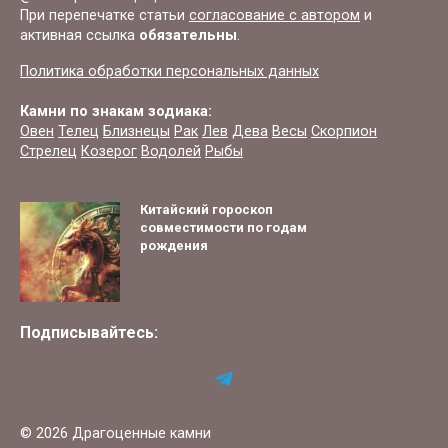
При перепечатке статьи
согласование с автором
и
активная ссылка
обязательны
.
Политика обработки персональных данных
Камни по знакам зодиака:
Овен
Телец
Близнецы
Рак
Лев
Дева
Весы
Скорпион
Стрелец
Козерог
Водолей
Рыбы
Китайский гороскоп
совместимости по годам
рождения
Подписывайтесь:
© 2026 Драгоценные камни