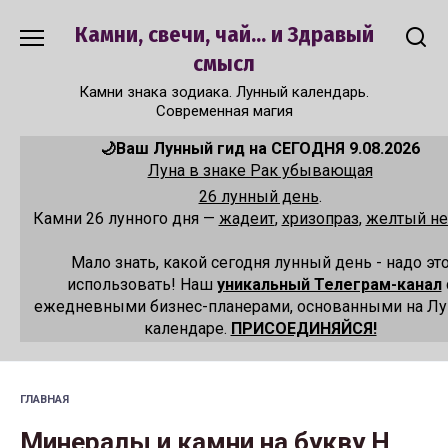
Перейти
Камни, свечи, чай... и Здравый
к
содержанию
смысл
Камни знака зодиака. Лунный календарь.
Современная магия
🌙Ваш Лунный гид на СЕГОДНЯ 9.08.2026
Луна в знаке Рак убывающая
26 лунный день
.
Камни 26 лунного дня —
жадеит
,
хризопраз
,
желтый не
Мало знать, какой сегодня лунный день - надо эт
использовать! Наш
уникальный Телеграм-канал
ежедневными бизнес-планерами, основанными на Л
календаре.
ПРИСОЕДИНЯЙСЯ!
ГЛАВНАЯ
Минералы и камни на букву Н