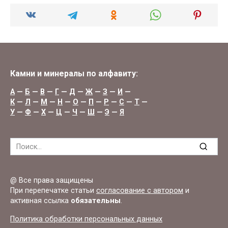
Камни и минералы по алфавиту:
А
—
Б
—
В
—
Г
—
Д
—
Ж
—
З
—
И
—
К
—
Л
—
М
—
Н
—
О
—
П
—
Р
—
С
—
Т
—
У
—
Ф
—
Х
—
Ц
—
Ч
—
Ш
—
Э
—
Я
Search
for:
@ Все права защищены
При перепечатке статьи
согласование с автором
и
активная ссылка
обязательны
.
Политика обработки персональных данных