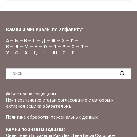
Камни и минералы по алфавиту:
А
—
Б
—
В
—
Г
—
Д
—
Ж
—
З
—
И
—
К
—
Л
—
М
—
Н
—
О
—
П
—
Р
—
С
—
Т
—
У
—
Ф
—
Х
—
Ц
—
Ч
—
Ш
—
Э
—
Я
Search
for:
@ Все права защищены
При перепечатке статьи
согласование с автором
и
активная ссылка
обязательны
.
Политика обработки персональных данных
Камни по знакам зодиака:
Овен
Телец
Близнецы
Рак
Лев
Дева
Весы
Скорпион