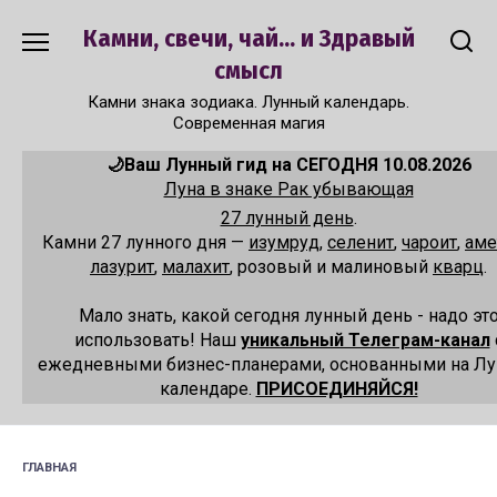
Перейти
Камни, свечи, чай... и Здравый
к
содержанию
смысл
Камни знака зодиака. Лунный календарь.
Современная магия
🌙Ваш Лунный гид на СЕГОДНЯ 10.08.2026
Луна в знаке Рак убывающая
27 лунный день
.
Камни 27 лунного дня —
изумруд
,
селенит
,
чароит
,
аме
лазурит
,
малахит
, розовый и малиновый
кварц
.
Мало знать, какой сегодня лунный день - надо эт
использовать! Наш
уникальный Телеграм-канал
ежедневными бизнес-планерами, основанными на Л
календаре.
ПРИСОЕДИНЯЙСЯ!
ГЛАВНАЯ