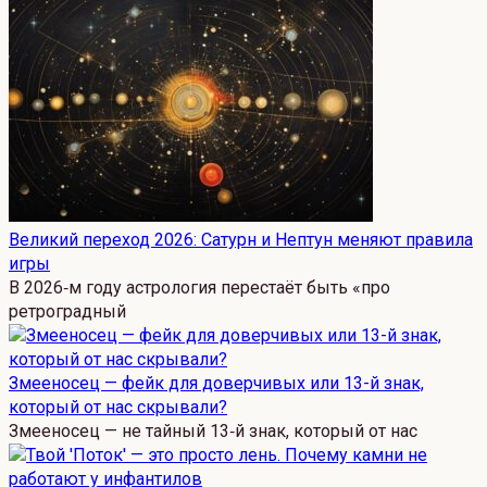
Великий переход 2026: Сатурн и Нептун меняют правила
игры
В 2026‑м году астрология перестаёт быть «про
ретроградный
Змееносец — фейк для доверчивых или 13-й знак,
который от нас скрывали?
Змееносец — не тайный 13‑й знак, который от нас