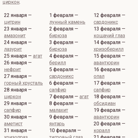
циркон
.
22 января —
1 февраля —
12 февраля —
цитрин
лунный камень
сардоникс
23 января —
2 февраля —
13 февраля —
амазонит
бирюза
кошачий глаз
24 января —
3 февраля —
14 февраля —
лазурит
бирюза
хризоберилл
25 января —
агат
4 февраля —
15 февраля —
26 января —
берилл
авантюрин
нефрит
5 февраля —
16 февраля —
27 января —
сардоникс
опал
горный хрусталь
6 февраля —
17 февраля —
28 января —
сапфир
сапфир
циркон
7 февраля —
агат
18 февраля —
29 января —
8 февраля —
обсидиан
сапфир
малахит
19 февраля —
30 января —
9 февраля —
авантюрин
аметист
янтарь
20 февраля —
31 января —
10 февраля —
коралл
хризопраз
тигровый глаз
21 февраля —