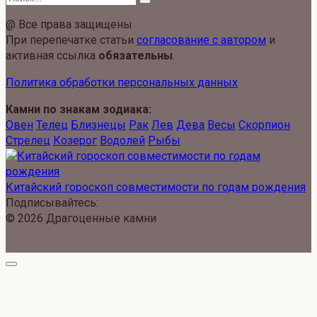
for:
@ Все права защищены
При перепечатке статьи
согласование с автором
и
активная ссылка
обязательны
.
Политика обработки персональных данных
Камни по знакам зодиака:
Овен
Телец
Близнецы
Рак
Лев
Дева
Весы
Скорпион
Стрелец
Козерог
Водолей
Рыбы
Китайский гороскоп совместимости по годам рождения
Подписывайтесь:
© 2026 Драгоценные камни