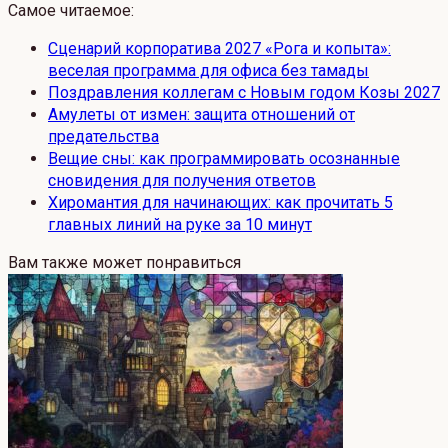
Самое читаемое:
Сценарий корпоратива 2027 «Рога и копыта»:
веселая программа для офиса без тамады
Поздравления коллегам с Новым годом Козы 2027
Амулеты от измен: защита отношений от
предательства
Вещие сны: как программировать осознанные
сновидения для получения ответов
Хиромантия для начинающих: как прочитать 5
главных линий на руке за 10 минут
Вам также может понравиться