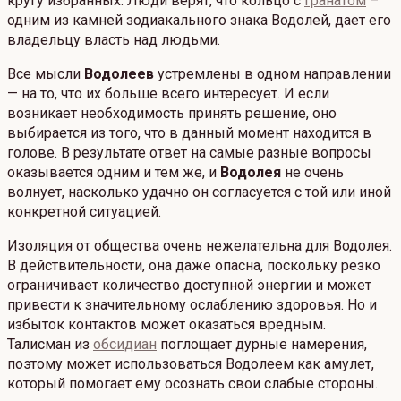
кругу избранных. Люди верят, что кольцо с
гранатом
–
одним из камней зодиакального знака Водолей, дает его
владельцу власть над людьми.
Все мысли
Водолеев
устремлены в одном направлении
— на то, что их больше всего интересует. И если
возникает необходимость принять решение, оно
выбирается из того, что в данный момент находится в
голове. В результате ответ на самые разные вопросы
оказывается одним и тем же, и
Водолея
не очень
волнует, насколько удачно он согласуется с той или иной
конкретной ситуацией.
Изоляция от общества очень нежелательна для Водолея.
В действительности, она даже опасна, поскольку резко
ограничивает количество доступной энергии и может
привести к значительному ослаблению здоровья. Но и
избыток контактов может оказаться вредным.
Талисман из
обсидиан
поглощает дурные намерения,
поэтому может использоваться Водолеем как амулет,
который помогает ему осознать свои слабые стороны.