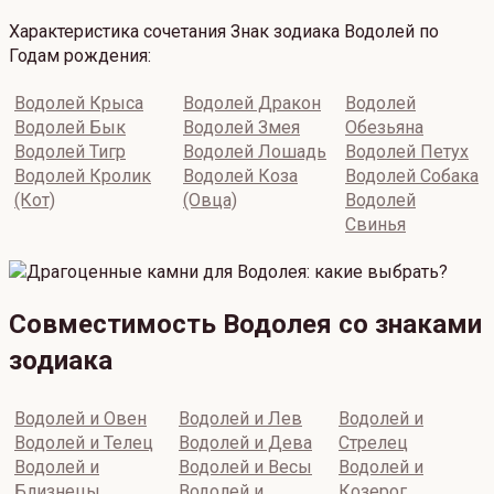
Характеристика сочетания Знак зодиака Водолей по
Годам рождения:
Водолей Крыса
Водолей Дракон
Водолей
Водолей Бык
Водолей Змея
Обезьяна
Водолей Тигр
Водолей Лошадь
Водолей Петух
Водолей Кролик
Водолей Коза
Водолей Собака
(Кот)
(Овца)
Водолей
Свинья
Совместимость Водолея со знаками
зодиака
Водолей и Овен
Водолей и Лев
Водолей и
Водолей и Телец
Водолей и Дева
Стрелец
Водолей и
Водолей и Весы
Водолей и
Близнецы
Водолей и
Козерог