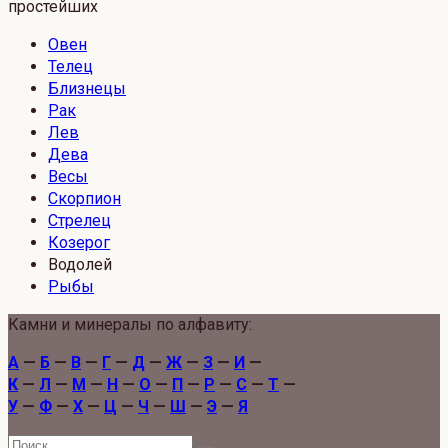
простейших
Овен
Телец
Близнецы
Рак
Лев
Дева
Весы
Скорпион
Стрелец
Козерог
Водолей
Рыбы
Камни и минералы по алфавиту:
А
—
Б
—
В
—
Г
—
Д
—
Ж
—
З
—
И
—
К
—
Л
—
М
—
Н
—
О
—
П
—
Р
—
С
—
Т
—
У
—
Ф
—
Х
—
Ц
—
Ч
—
Ш
—
Э
—
Я
Search