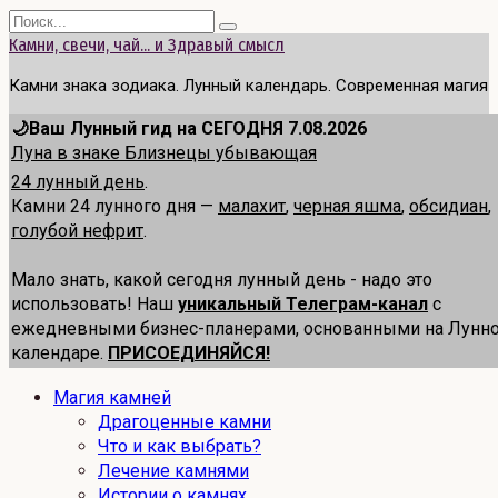
Перейти
Search
к
for:
Камни, свечи, чай... и Здравый смысл
содержанию
Камни знака зодиака. Лунный календарь. Современная магия
🌙Ваш Лунный гид на СЕГОДНЯ 7.08.2026
Луна в знаке Близнецы убывающая
24 лунный день
.
Камни 24 лунного дня —
малахит
,
черная яшма
,
обсидиан
,
голубой нефрит
.
Мало знать, какой сегодня лунный день - надо это
использовать! Наш
уникальный Телеграм-канал
с
ежедневными бизнес-планерами, основанными на Лунн
календаре.
ПРИСОЕДИНЯЙСЯ!
Магия камней
Драгоценные камни
Что и как выбрать?
Лечение камнями
Истории о камнях