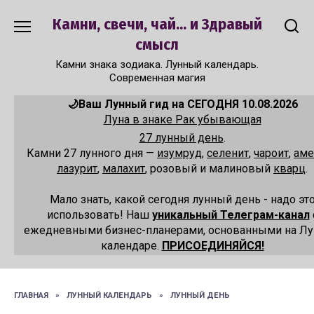
Перейти
Камни, свечи, чай... и Здравый
к
содержанию
смысл
Камни знака зодиака. Лунный календарь.
Современная магия
🌙Ваш Лунный гид на СЕГОДНЯ 10.08.2026
Луна в знаке Рак убывающая
27 лунный день
.
Камни 27 лунного дня —
изумруд
,
селенит
,
чароит
,
аме
лазурит
,
малахит
, розовый и малиновый
кварц
.
Мало знать, какой сегодня лунный день - надо эт
использовать! Наш
уникальный Телеграм-канал
ежедневными бизнес-планерами, основанными на Л
календаре.
ПРИСОЕДИНЯЙСЯ!
ГЛАВНАЯ
»
ЛУННЫЙ КАЛЕНДАРЬ
»
ЛУННЫЙ ДЕНЬ