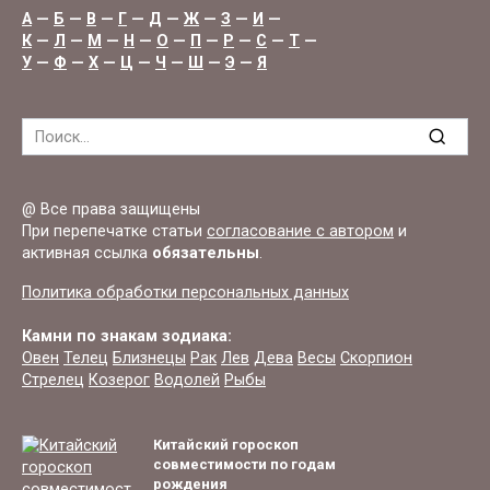
А
—
Б
—
В
—
Г
—
Д
—
Ж
—
З
—
И
—
К
—
Л
—
М
—
Н
—
О
—
П
—
Р
—
С
—
Т
—
У
—
Ф
—
Х
—
Ц
—
Ч
—
Ш
—
Э
—
Я
Search
for:
@ Все права защищены
При перепечатке статьи
согласование с автором
и
активная ссылка
обязательны
.
Политика обработки персональных данных
Камни по знакам зодиака:
Овен
Телец
Близнецы
Рак
Лев
Дева
Весы
Скорпион
Стрелец
Козерог
Водолей
Рыбы
Китайский гороскоп
совместимости по годам
рождения