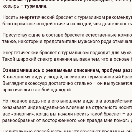
козырь –
турмалин
.
Носить энергетический браслет с турмалином рекоменду
благоприятное воздействие и на людей, чья деятельность
Присутствующие в составе браслета естественные компон
также, некоторые представители мужского рода отмеча
Энергетический браслет с турмалином подходит для муж
Такой широкий спектр влияния вызван тем, что в основе 
Ознакомившись с рекламным описанием, пробуем раз
К внешнему виду у людей, носивших турмалиновый брасле
Выглядит аксессуар достаточно стильно – он выпускаетс
практически с любой одеждой.
Но главное ведь не в его внешнем виде, а в воздействи
оказывает индивидуальное влияние на отдельного носител
вас «энергии», когда вы начали носить такой браслет – 
разнообразны: от восторженного «он правда мне помог» д
Целительные способности, как утверждают продавцы, о