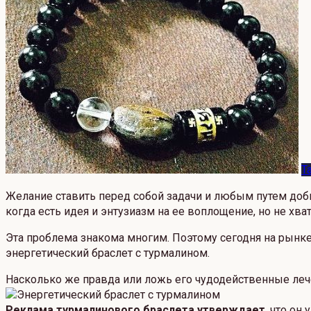
Т
Желание ставить перед собой задачи и любым путем доби
когда есть идея и энтузиазм на ее воплощение, но не хва
Эта проблема знакома многим. Поэтому сегодня на рынке
энергетический браслет с турмалином.
Насколько же правда или ложь его чудодейственные лече
Реклама турмалинового браслета утверждает
, что он