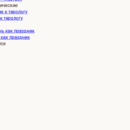
гические
 к тарологу
 как праздник
тся