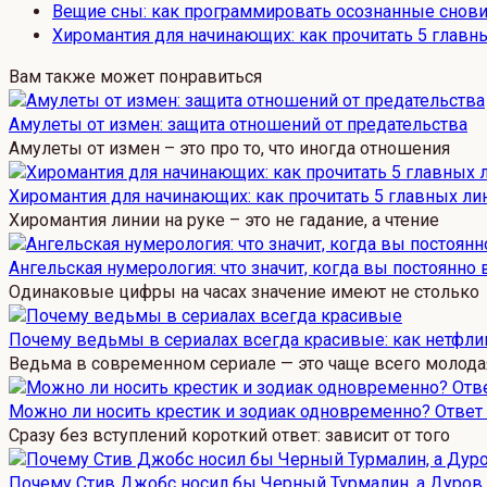
Вещие сны: как программировать осознанные снови
Хиромантия для начинающих: как прочитать 5 главны
Вам также может понравиться
Амулеты от измен: защита отношений от предательства
Амулеты от измен – это про то, что иногда отношения
Хиромантия для начинающих: как прочитать 5 главных лин
Хиромантия линии на руке – это не гадание, а чтение
Ангельская нумерология: что значит, когда вы постоянно
Одинаковые цифры на часах значение имеют не столько
Почему ведьмы в сериалах всегда красивые: как нетфли
Ведьма в современном сериале — это чаще всего молода
Можно ли носить крестик и зодиак одновременно? Отве
Сразу без вступлений короткий ответ: зависит от того
Почему Стив Джобс носил бы Черный Турмалин, а Дуров