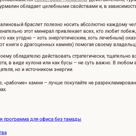
о турмалин обладает целебными свойствами и, в зависимост
рмалиновый браслет полезно носить абсолютно каждому че
знательно этот минерал привлекает всех, кто любит побежд
его как угодно – хоть энергетическим, хоть лечебным) ок
ают книги о драгоценных камнях) помогая своему владель
оему обладателю действовать стратегически, тщательно 
лета, в виде кулона или как бусы – не суть важно. В любом
ателя, но и источником энергии.
е, «рабочие» камни – лучше покупайте не разрекламирова
ах.
ая программа для офиса без тамады
тва