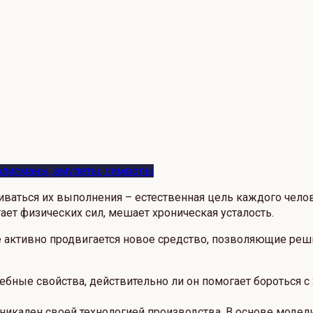
алисманы, амулеты, символы
ваться их выполнения – естественная цель каждого челов
тает физических сил, мешает хроническая усталость.
 активно продвигается новое средство, позволяющие реши
бные свойства, действительно ли он помогает бороться с
 уникален своей технологией производства. В основе моде