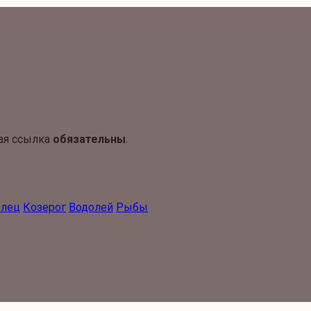
ая ссылка
обязательны
.
елец
Козерог
Водолей
Рыбы