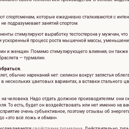
ют спортсменам, которые ежедневно сталкиваются с инте
 не подразумевает занятий спортом.
енты стимулируют выработку тестостерона у мужчин, что 
ли ускоренный процесс роста мышечной массы, уменьшени
чин и женщин. Помимо стимулирующего влияния, он также
браслета — турмалин.
обраться.
т, обычно нареканий нет: силикон вокруг запястья облега
я в нескольких цветовых вариантах, а вставки стального
и на человека. Надо отдать должное производителям: они 
я. То есть, будет он воздействовать или нет именно на ва
восприятие очень субъективное, поэтому отзывы об энергет
о «это всё ложь и обман».
буславливается
свойствами турмалина
. Действительно, ту