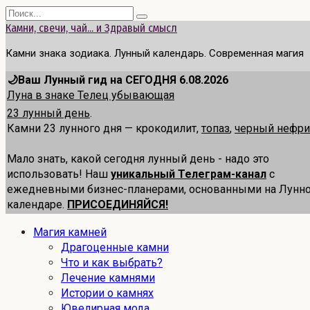
Перейти
Search
к
for:
Камни, свечи, чай... и Здравый смысл
содержанию
Камни знака зодиака. Лунный календарь. Современная магия
🌙Ваш Лунный гид на СЕГОДНЯ 6.08.2026
Луна в знаке Телец убывающая
23 лунный день
.
Камни 23 лунного дня — крокодилит,
топаз
,
черный нефри
Мало знать, какой сегодня лунный день - надо это
использовать! Наш
уникальный Телеграм-канал
с
ежедневными бизнес-планерами, основанными на Лунн
календаре.
ПРИСОЕДИНЯЙСЯ!
Магия камней
Драгоценные камни
Что и как выбрать?
Лечение камнями
Истории о камнях
Ювелирная мода