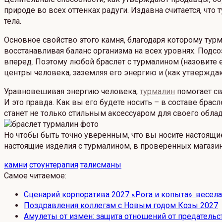
природе во всех оттенках радуги. Издавна считается, чт
тела.
Основное свойство этого камня, благодаря которому ту
восстанавливая баланс организма на всех уровнях. Подсо
вперед. Поэтому любой браслет с турмалином (назовите 
центры человека, заземляя его энергию и (как утвержд
Уравновешивая энергию человека,
турмалин
помогает св
И это правда. Как вы его будете носить – в составе брас
станет не только стильным аксессуаром для своего облад
Но чтобы быть точно уверенным, что вы носите настоящи
настоящие изделия с турмалином, в проверенных магазин
камни
стоунтерапия
талисманы
Самое читаемое:
Сценарий корпоратива 2027 «Рога и копыта»: весел
Поздравления коллегам с Новым годом Козы 2027
Амулеты от измен: защита отношений от предательс