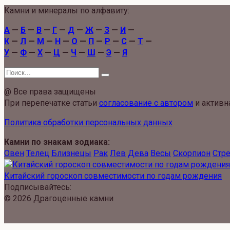
Камни и минералы по алфавиту:
А
—
Б
—
В
—
Г
—
Д
—
Ж
—
З
—
И
—
К
—
Л
—
М
—
Н
—
О
—
П
—
Р
—
С
—
Т
—
У
—
Ф
—
Х
—
Ц
—
Ч
—
Ш
—
Э
—
Я
Search
for:
@ Все права защищены
При перепечатке статьи
согласование с автором
и активн
Политика обработки персональных данных
Камни по знакам зодиака:
Овен
Телец
Близнецы
Рак
Лев
Дева
Весы
Скорпион
Стр
Китайский гороскоп совместимости по годам рождения
Подписывайтесь:
© 2026 Драгоценные камни