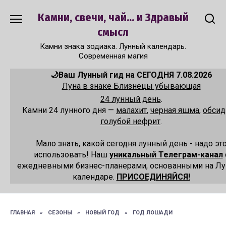
Перейти
Камни, свечи, чай... и Здравый
к
содержанию
смысл
Камни знака зодиака. Лунный календарь.
Современная магия
🌙Ваш Лунный гид на СЕГОДНЯ 7.08.2026
Луна в знаке Близнецы убывающая
24 лунный день
.
Камни 24 лунного дня —
малахит
,
черная яшма
,
обсид
голубой нефрит
.
Мало знать, какой сегодня лунный день - надо эт
использовать! Наш
уникальный Телеграм-канал
ежедневными бизнес-планерами, основанными на Л
календаре.
ПРИСОЕДИНЯЙСЯ!
ГЛАВНАЯ
»
СЕЗОНЫ
»
НОВЫЙ ГОД
»
ГОД ЛОШАДИ