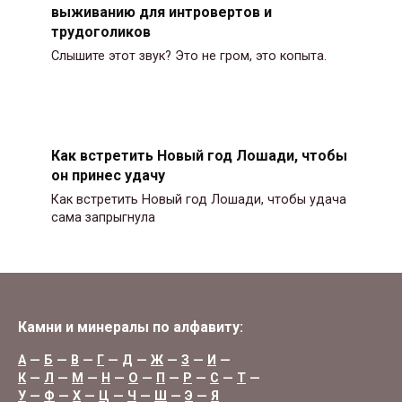
выживанию для интровертов и
трудоголиков
Слышите этот звук? Это не гром, это копыта.
Как встретить Новый год Лошади, чтобы
он принес удачу
Как встретить Новый год Лошади, чтобы удача
сама запрыгнула
Камни и минералы по алфавиту:
А
—
Б
—
В
—
Г
—
Д
—
Ж
—
З
—
И
—
К
—
Л
—
М
—
Н
—
О
—
П
—
Р
—
С
—
Т
—
У
—
Ф
—
Х
—
Ц
—
Ч
—
Ш
—
Э
—
Я