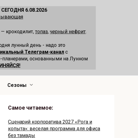
 СЕГОДНЯ 6.08.2026
убывающая
 — крокодилит,
топаз
,
черный нефрит
.
одня лунный день - надо это
никальный Телеграм-канал
с
-планерами, основанными на Лунном
ИНЯЙСЯ!
Сезоны
Самое читаемое:
Сценарий корпоратива 2027 «Рога и
копыта»: веселая программа для офиса
без тамады