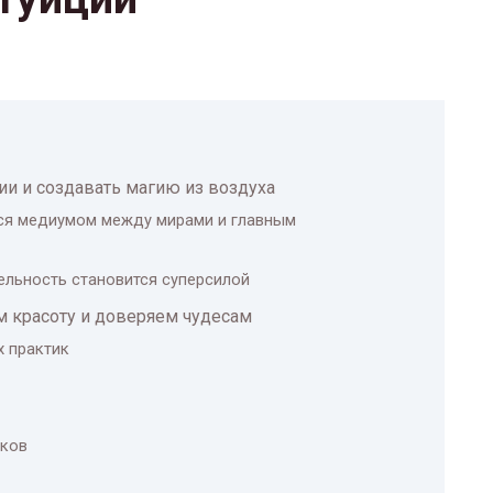
ии и создавать магию из воздуха
тся медиумом между мирами и главным
тельность становится суперсилой
м красоту и доверяем чудесам
х практик
иков