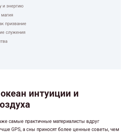
у и энергию
 магия
ак призвание
ие служения
итва
 океан интуиции и
воздуха
даже самые практичные материалисты вдруг
учше GPS, а сны приносят более ценные советы, чем