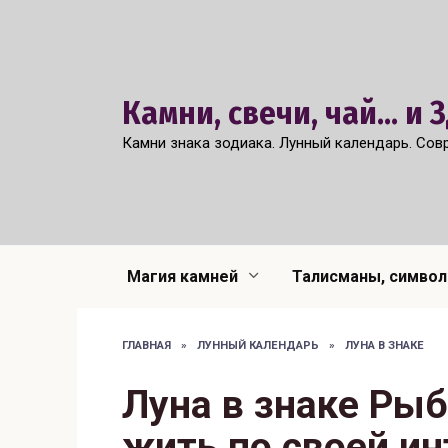
Перейти
к
содержанию
Камни, свечи, чай... и
Камни знака зодиака. Лунный календарь. Сов
Магия камней
Талисманы, симво
ГЛАВНАЯ
»
ЛУННЫЙ КАЛЕНДАРЬ
»
ЛУНА В ЗНАКЕ
Луна в знаке Ры
жить по своей и