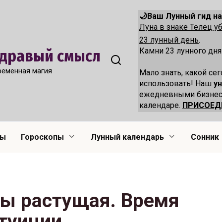
🌙Ваш Лунный гид на
Луна в знаке Телец 
23 лунный день
.
Камни 23 лунного дня
 Здравый смысл
ременная магия
Мало знать, какой сег
использовать! Наш
у
ежедневными бизнес
календаре.
ПРИСОЕД
лы
Гороскопы
Лунный календарь
Сонник
бы растущая. Время
нтуиции