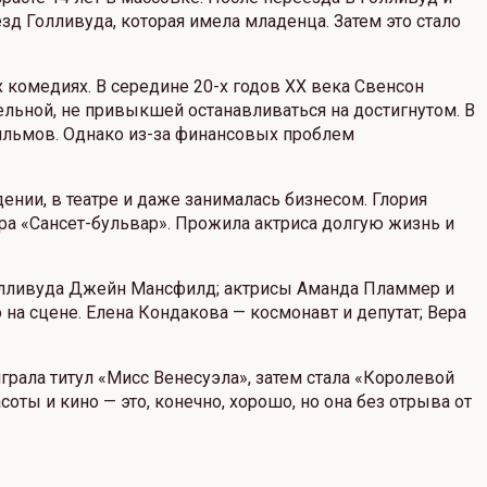
зд Голливуда, которая имела младенца. Затем это стало
 комедиях. В середине 20-х годов XX века Свенсон
тельной, не привыкшей останавливаться на достигнутом. В
ильмов. Однако из-за финансовых проблем
ении, в театре и даже занималась бизнесом. Глория
а «Сансет-бульвар». Прожила актриса долгую жизнь и
Голливуда Джейн Мансфилд; актрисы Аманда Пламмер и
на сцене. Елена Кондакова — космонавт и депутат; Вера
грала титул «Мисс Венесуэла», затем стала «Королевой
ты и кино — это, конечно, хорошо, но она без отрыва от