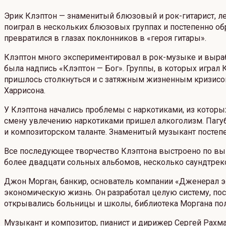
Эрик Клэптон — знаменитый блюзовый и рок-гитарист, л
поиграл в нескольких блюзовых группах и постепенно об
превратился в глазах поклонников в «героя гитары».
Клэптон много экспериментировал в рок-музыке и выраб
была надпись «Клэптон — Бог». Группы, в которых играл К
пришлось столкнуться и с затяжным жизненным кризисом
Харрисона.
У Клэптона начались проблемы с наркотиками, из которых
смену увлечению наркотиками пришел алкоголизм. Пагуб
и композиторском таланте. Знаменитый музыкант постепе
Все последующее творчество Клэптона выстроено по выв
более двадцати сольных альбомов, несколько саундтреко
Джон Морган, банкир, основатель компании «Дженерал 
экономическую жизнь. Он разработал целую систему, по
открывались больницы и школы, библиотека Моргана по
Музыкант и композитор, пианист и дирижер Сергей Рахм