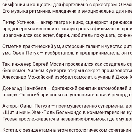
симфонии и концерты для фортепиано с оркестром. О Рахм
Его музыка ритмична, мелодична и эмоциональна, для нее 
Питер Устинов — актер театра и кино, сценарист и режисс
продюсером и исполнил главную роль в фильмах по прои
и запомнился как эстет, барин, любитель покушать, сочин
Отметив практический ум, актерский талант и чувство ри
ума. Овен-Петух — изобретатель и предприниматель, он г
Так, инженер Сергей Мосин прославился как создатель с
бизнесмен Уильям Кукворти открыл секрет производства
Александр Можайский изобрел самолет, а ученый Джон Х
Дональд Кэмпбелл — британский фанатик автомобилей и 
птица». Он погиб при попытке установить новый рекорд с
Актеры Овны-Петухи — преимущественно супермены, воп
«Щит и меч». Жан-Поль Бельмондо в комментариях не нужд
Гусева прослеживается в названиях фильмов, где ему до
Кстати, с резидентами в этом астрологическом сочетании