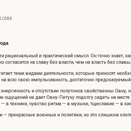
 года
года
и рациональный и практический смысл. Он точно знает, как
согласится на славу без власти, чем на власть без славы,
игает теми видами деятельности, которые приносят необх
я на всю свою импульсивность, достаточно предсказуемый
нергичность и отсутствие полутонов свойственны Овну, но
е ощущений не дает Овну-Петуху подолгу сидеть на месте 
— в технике, чувство ритма — в музыке, тщеславие — в кин
 — прекрасные военные и политики, но это слишком хлопот