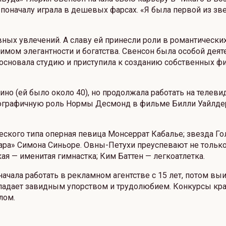
 поначалу играла в дешевых фарсах. «Я была первой из зве
ных увлечений. А славу ей принесли роли в романтических
нимом элегантности и богатства. Свенсон была особой дея
основала студию и приступила к созданию собственных ф
но (ей было около 40), но продолжала работать на телевид
биографичную роль Нормы Десмонд в фильме Билли Уайлдер
еского типа оперная певица Монсеррат Кабалье; звезда 
ара» Симона Синьоре. Овны-Петухи преуспевают не только 
я — именитая гимнастка; Ким Баттен — легкоатлетка.
чала работать в рекламном агентстве с 15 лет, потом выи
бладает завидным упорством и трудолюбием. Конкурсы красо
лом.