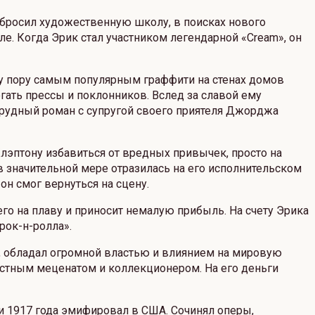
 бросил художественную школу, в поисках нового
е. Когда Эрик стал участником легендарной «Cream», он
ту пору самым популярным граффити на стенах домов
егать прессы и поклонников. Вслед за славой ему
трудный роман с супругой своего приятеля Джорджа
Клэптону избавиться от вредных привычек, просто на
 значительной мере отразилась на его исполнительском
н смог вернуться на сцену.
 на плаву и приносит немалую прибыль. На счету Эрика
рок-н-ролла».
, обладал огромной властью и влиянием на мировую
естным меценатом и коллекционером. На его деньги
и 1917 года эмифировал в США. Сочинял оперы,