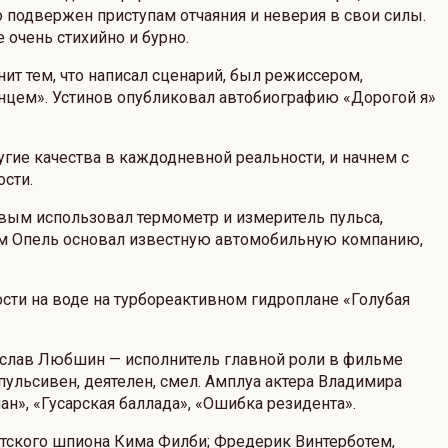
о подвержен приступам отчаяния и неверия в свои силы.
 очень стихийно и бурно.
нит тем, что написал сценарий, был режиссером,
лнцем». Устинов опубликовал автобиографию «Дорогой я»
угие качества в каждодневной реальности, и начнем с
ости.
рвым использовал термометр и измеритель пульса,
дам Опель основал известную автомобильную компанию,
ти на воде на турбореактивном гидроплане «Голубая
ислав Любшин — исполнитель главной роли в фильме
пульсивен, деятелен, смел. Амплуа актера Владимира
н», «Гусарская баллада», «Ошибка резидента».
ветского шпиона Кима Филби; Фредерик Винтерботем,