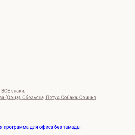
ВСЕ знаки:
за (Овца), Обезьяна, Петух, Собака, Свинья
ая программа для офиса без тамады