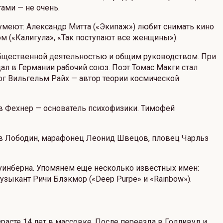
ами — не очень.
умеют: Александр Митта («Экипаж») любит снимать кино
м («Калигула», «Так поступают все женщины»).
общественной деятельностью и общим руководством. При
дал в Германии рабочий союз. Поэт Томас Макги стал
лог Вильгельм Райх — автор теории космической
в Фехнер — основатель психофизики. Тимофей
ев Лободин, марафонец Леонид Швецов, пловец Чарльз
Суинберна. Упомянем еще несколько известных имен:
узыкант Ричи Блэкмор («Deep Purpе» и «Rainbow»).
расте 14 лет в массовке. После переезда в Голливуд и