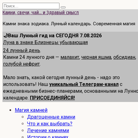
Перейти
Search
к
for:
Камни, свечи, чай... и Здравый смысл
содержанию
Камни знака зодиака. Лунный календарь. Современная магия
🌙Ваш Лунный гид на СЕГОДНЯ 7.08.2026
Луна в знаке Близнецы убывающая
24 лунный день
.
Камни 24 лунного дня —
малахит
,
черная яшма
,
обсидиан
,
голубой нефрит
.
Мало знать, какой сегодня лунный день - надо это
использовать! Наш
уникальный Телеграм-канал
с
ежедневными бизнес-планерами, основанными на Лунн
календаре.
ПРИСОЕДИНЯЙСЯ!
Магия камней
Драгоценные камни
Что и как выбрать?
Лечение камнями
Истории о камнях