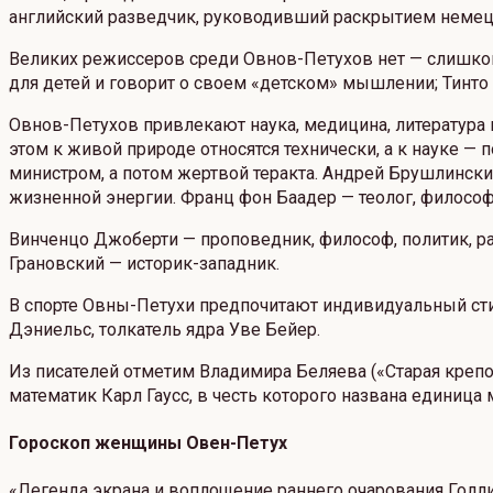
английский разведчик, руководивший раскрытием немецк
Великих режиссеров среди Овнов-Петухов нет — слишком
для детей и говорит о своем «детском» мышлении; Тинто
Овнов-Петухов привлекают наука, медицина, литература
этом к живой природе относятся технически, а к науке —
министром, а потом жертвой теракта. Андрей Брушлински
жизненной энергии. Франц фон Баадер — теолог, философ
Винченцо Джоберти — проповедник, философ, политик, р
Грановский — историк-западник.
В спорте Овны-Петухи предпочитают индивидуальный ст
Дэниельс, толкатель ядра Уве Бейер.
Из писателей отметим Владимира Беляева («Старая крепо
математик Карл Гаусс, в честь которого названа единица
Гороскоп женщины Овен-Петух
«Легенда экрана и воплощение раннего очарования Голли