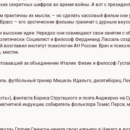
их секретных шифров во время войны. А вот с президент
 практичны их мысли, — но сделать кассовый фильм они 
 Брасс — его эротические фильмы граничат с дурным вкусо
 и высокие идеи. Нередко они совмещают свои занятия с 
 политически. Социалист и философ Фердинанд Лассаль соз
й возглавил институт психологии АН России. Врач и психо
, мистик.
атовавший за объединение Италии. Физик и философ Густа
иль: футбольный тренер Мишель Идальго, десятиборец Л
сть»), фантаста Бориса Стругацкого и поэта Анджерно-на 
 магнитной индукции; собиратель фольклора Томас Перси; м
вуда» Глория Свенсон начала свою карьеру в Чикаго в воз