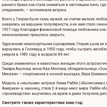
раннего брака она стала сниматься в настоящем кино, где
эпидемией», — вспоминала актриса.
Всего у Глории было семь мужей, не считая мелких любов
оказалась на вершине популярности, а ее имя стало сино
1927 году благодаря финансовой помощи любовника она 
кинокомпанию пришлось закрыть.
Удрученная низкосортными сценариями, Глория ушла из ки
вернулась в Голливуд в 1950 году, чтобы сыграть авто
умерла в 1983 году в возрасте 84 лет.
Среди знаменитых и известных женщин этого астрологич
Тамара Акулова; жена Ива Монтана, обладательница «Оск
Мисевич — спортсменка в конной выездке; Вера Шиманска
Модель и «мыльная» актриса Эмма Раббе («Белиссима») на
Америки» и, наконец, стала 2-й вице-мисс мира. Раббе о
«производства» выучилась на врача и даже получила дип
Смотрите также характеристики знак-год: