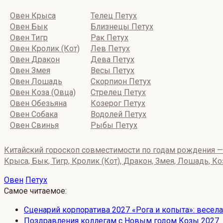
Овен Крыса
Телец Петух
Овен Бык
Близнецы Петух
Овен Тигр
Рак Петух
Овен Кролик (Кот)
Лев Петух
Овен Дракон
Дева Петух
Овен Змея
Весы Петух
Овен Лошадь
Скорпион Петух
Овен Коза (Овца)
Стрелец Петух
Овен Обезьяна
Козерог Петух
Овен Собака
Водолей Петух
Овен Свинья
Рыбы Петух
Китайский гороскоп совместимости по годам рождения — 
Крыса, Бык, Тигр, Кролик (Кот), Дракон, Змея, Лошадь, Ко
Овен
Петух
Самое читаемое:
Сценарий корпоратива 2027 «Рога и копыта»: весел
Поздравления коллегам с Новым годом Козы 2027