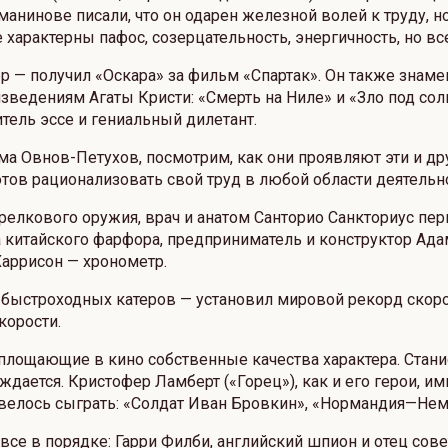
анинове писали, что он одарен железной волей к труду, н
характерны пафос, созерцательность, энергичность, но все
ер — получил «Оскара» за фильм «Спартак». Он также знаме
зведениям Агаты Кристи: «Смерть на Ниле» и «Зло под со
итель эссе и гениальный дилетант.
тма Овнов-Петухов, посмотрим, как они проявляют эти и др
отов рационализовать свой труд в любой области деятельн
трелкового оружия, врач и анатом Санторио Санкториус пе
 китайского фарфора, предприниматель и конструктор А
аррисон — хронометр.
быстроходных катеров — установил мировой рекорд скорос
корости.
лощающие в кино собственные качества характера. Стан
ается. Кристофер Ламберт («Горец»), как и его герои, им
велось сыграть: «Солдат Иван Бровкин», «Нормандия—Нема
 все в порядке: Гарри Филби, английский шпион и отец со