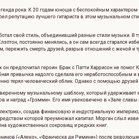
егенда рока. К 20 годам юноша с беспокойным характером
рел репутацию лучшего гитариста в этом музыкальном стил
отал свой стиль, объединивший разные стили музыки. В 
лэптон, постоянно менялись, а он сам всегда старался изб
, пережить смерть друзей, разрыв отношений с женой и 
 он предпочитал героин. Брак с Патти Харрисон не помог 
ная привычка надолго сделала его неработоспособным и в
нно терял человеческий облик. Однако с помощью друзей о
еренному музыкальному шаблону, который удерживает его
в и наград «Грэмми». Его имя увековечено в «Зале славы 
электрик», создав финансовую и индустриальную империю
средством которой преумножал капитал. Морган слыл изв
лна художественных сокровищ и редких книг.
анинов («Алеко», «Франческа ди Римини») после революци