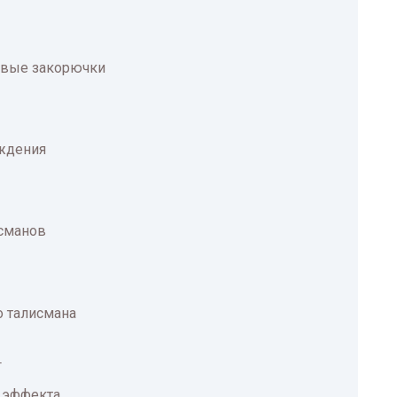
сивые закорючки
ождения
исманов
о талисмана
т
 эффекта