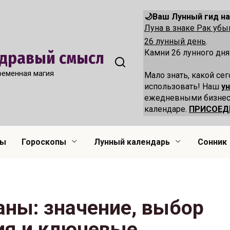
🌙Ваш Лунный гид на
Луна в знаке Рак уб
26 лунный день
.
Камни 26 лунного дн
 Здравый смысл
ременная магия
Мало знать, какой сег
использовать! Наш
у
ежедневными бизнес
календаре.
ПРИСОЕД
лы
Гороскопы
Лунный календарь
Сонник
аны: значение, выбор
ия и ключевые