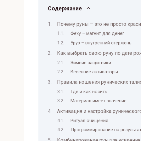
Содержание
Почему руны – это не просто кра
Феху – магнит для денег
Уруз – внутренний стержень
Как выбрать свою руну по дате р
Зимние защитники
Весенние активаторы
Правила ношения рунических тал
Где и как носить
Материал имеет значение
Активация и настройка руническог
Ритуал очищения
Программирование на результа
Комбинирование рун для усиления