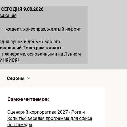
 СЕГОДНЯ 9.08.2026
ывающая
я —
жадеит
,
хризопраз
,
желтый нефрит
.
одня лунный день - надо это
никальный Телеграм-канал
с
-планерами, основанными на Лунном
ИНЯЙСЯ!
Сезоны
Самое читаемое:
Сценарий корпоратива 2027 «Рога и
копыта»: веселая программа для офиса
без тамады