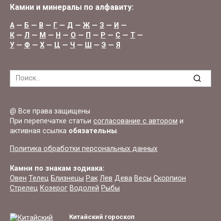
Камни и минералы по алфавиту:
А
—
Б
—
В
—
Г
—
Д
—
Ж
—
З
—
И
—
К
—
Л
—
М
—
Н
—
О
—
П
—
Р
—
С
—
Т
—
У
—
Ф
—
Х
—
Ц
—
Ч
—
Ш
—
Э
—
Я
Search
for:
@ Все права защищены
При перепечатке статьи
согласование с автором
и
активная ссылка
обязательны
.
Политика обработки персональных данных
Камни по знакам зодиака:
Овен
Телец
Близнецы
Рак
Лев
Дева
Весы
Скорпион
Стрелец
Козерог
Водолей
Рыбы
Китайский гороскоп