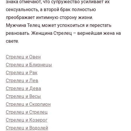
знака отмечают, что супружество усиливает их
сексуальность, а второй брак полностью
преображает интимную сторону жизни.
Мужчина Телец может успокоиться и перестать
ревновать. Женщина Стрелец – вернейшая жена на
свете.
Стрелец и Овен
Стрелец и Близнецы
Стрелец и Рак
Стрелец и Лев
Стрелец и Дева
Стрелец и Весы
Стрелец и Скорпион
Стрелец и Стрелец
Стрелец и Козерог
Стрелец и Водолей