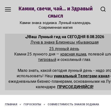
Перейти
Камни, свечи, чай... и Здравый
к
содержанию
смысл
Камни знака зодиака. Лунный календарь.
Современная магия
🌙Ваш Лунный гид на СЕГОДНЯ 8.08.2026
Луна в знаке Близнецы убывающая
25 лунный день
.
Камни 25 лунного дня —
красная яшма
, полевой шп
тигровый
и соколиный глаз.
Мало знать, какой сегодня лунный день - надо эт
использовать! Наш
уникальный Телеграм-канал
ежедневными бизнес-планерами, основанными на Л
календаре.
ПРИСОЕДИНЯЙСЯ!
ГЛАВНАЯ
»
ГОРОСКОПЫ
»
СОВМЕСТИМОСТЬ ЗНАКОВ ЗОДИАКА