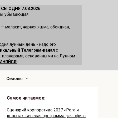
 СЕГОДНЯ 7.08.2026
ецы убывающая
я —
малахит
,
черная яшма
,
обсидиан
,
одня лунный день - надо это
никальный Телеграм-канал
с
-планерами, основанными на Лунном
ИНЯЙСЯ!
Сезоны
Самое читаемое:
Сценарий корпоратива 2027 «Рога и
копыта»: веселая программа для офиса