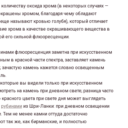
количеству оксида хрома (в некоторых случаях —
крашены хромом, благодаря чему обладают
 еще называют кровью голубя), который отличает
твие хрома в качестве окрашивающего вещества в
ной его сильной флюоресценции.
бинами флюоресценция заметна при искусственном
ным в красной части спектра, заставляет камень
м; зачастую камень кажется словно освещенным
ль.
, которые вы видели только при искусственном
мотреть на камень при дневном свете; разница часто
 красного цвета при свете дня может выглядеть
с
рубинами
из Шри-Ланки: при дневном освещении
. Тем не менее камни оттуда достаточно
т так же, как бирманские, и полностью