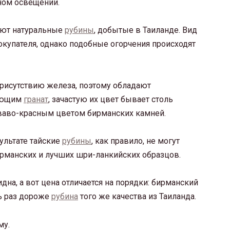
ном освещении.
уют натуральные
рубины
, добытые в Таиланде. Вид
окупателя, однако подобные огорчения происходят
рисутствию железа, поэтому обладают
нающим
гранат
, зачастую их цвет бывает столь
ваво-красным цветом бирманских камней.
ультате тайские
рубины
, как правило, не могут
ирманских и лучших шри-ланкийских образцов.
дна, а вот цена отличается на порядки: бирманский
ть раз дороже
рубина
того же качества из Таиланда.
му.