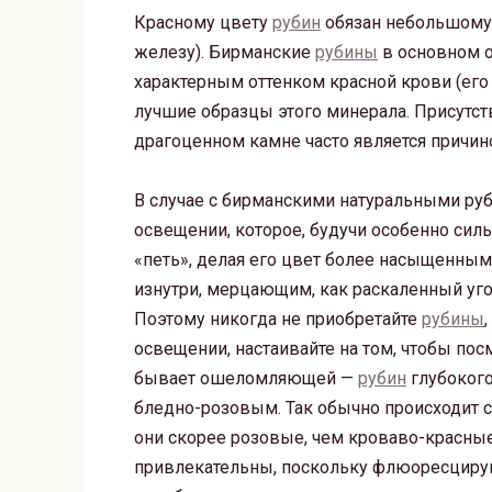
Красному цвету
рубин
обязан небольшому 
железу). Бирманские
рубины
в основном о
характерным оттенком красной крови (его
лучшие образцы этого минерала. Присутс
драгоценном камне часто является причи
В случае с бирманскими натуральными ру
освещении, которое, будучи особенно силь
«петь», делая его цвет более насыщенны
изнутри, мерцающим, как раскаленный уго
Поэтому никогда не приобретайте
рубины
освещении, настаивайте на том, чтобы пос
бывает ошеломляющей —
рубин
глубокого
бледно-розовым. Так обычно происходит 
они скорее розовые, чем кроваво-красные
привлекательны, поскольку флюоресцирую