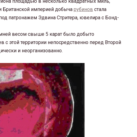
егиона площадью в несколько квадратных миль,
ти Британской империей добыча
рубинов
стала
од патронажем Эдвина Стритера, ювелира с Бонд-
амней весом свыше 5 карат было добыто
ев с этой территории непосредственно перед Второй
ически и неорганизованно.