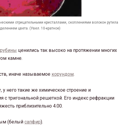
ическими отрицательными кристаллами, скоплениями волокон рутила
елением цвета. (Увел. 10-кратное)
рубины
ценились так высоко на протяжении многих
том камне.
ств, иначе называемое
корундом
.
, у него такие же химическое строение и
ия с тригональной решеткой. Его индекс рефракции
тяжесть приблизительно 4.00.
ным (белый
сапфир
).