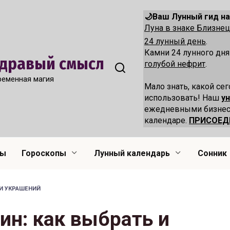
🌙Ваш Лунный гид на
Луна в знаке Близн
24 лунный день
.
Камни 24 лунного дн
 Здравый смысл
голубой нефрит
.
ременная магия
Мало знать, какой сег
использовать! Наш
у
ежедневными бизнес
календаре.
ПРИСОЕД
лы
Гороскопы
Лунный календарь
Сонник
И УКРАШЕНИЙ
ин: как выбрать и