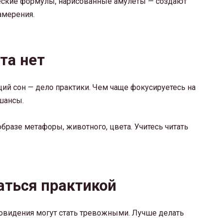
еские формулы, нарисованные амулеты — создают
амерения.
та нет
ий сон — дело практики. Чем чаще фокусируетесь на
шансы.
 образе метафоры, животного, цвета. Учитесь читать
аться практикой
новидения могут стать тревожными. Лучше делать