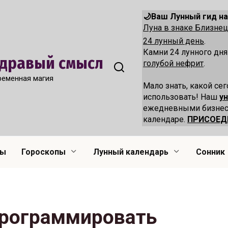
🌙Ваш Лунный гид на
Луна в знаке Близн
24 лунный день
.
Камни 24 лунного дн
 Здравый смысл
голубой нефрит
.
ременная магия
Мало знать, какой сег
использовать! Наш
у
ежедневными бизнес
календаре.
ПРИСОЕД
лы
Гороскопы
Лунный календарь
Сонник
программировать