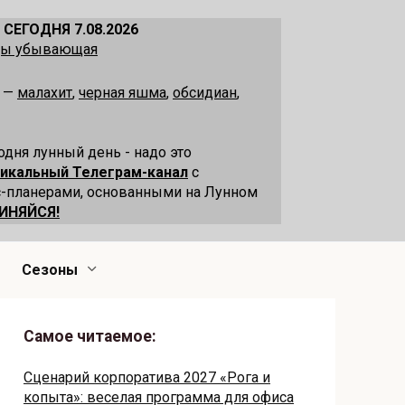
 СЕГОДНЯ 7.08.2026
ецы убывающая
я —
малахит
,
черная яшма
,
обсидиан
,
одня лунный день - надо это
никальный Телеграм-канал
с
-планерами, основанными на Лунном
ИНЯЙСЯ!
Сезоны
Самое читаемое:
Сценарий корпоратива 2027 «Рога и
копыта»: веселая программа для офиса