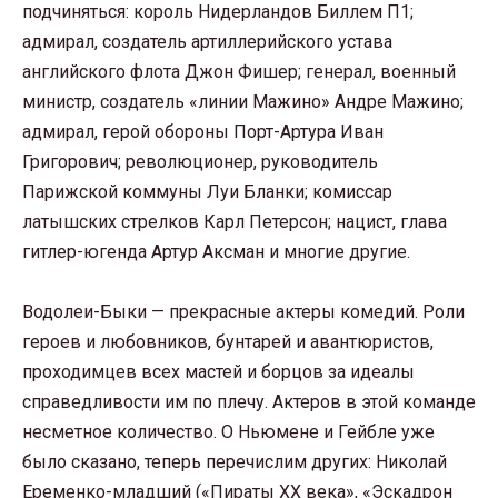
подчиняться: король Нидерландов Биллем П1;
адмирал, создатель артиллерийского устава
английского флота Джон Фишер; генерал, военный
министр, создатель «линии Мажино» Андре Мажино;
адмирал, герой обороны Порт-Артура Иван
Григорович; революционер, руководитель
Парижской коммуны Луи Бланки; комиссар
латышских стрелков Карл Петерсон; нацист, глава
гитлер-югенда Артур Аксман и многие другие.
Водолеи-Быки — прекрасные актеры комедий. Роли
героев и любовников, бунтарей и авантюристов,
проходимцев всех мастей и борцов за идеалы
справедливости им по плечу. Актеров в этой команде
несметное количество. О Ньюмене и Гейбле уже
было сказано, теперь перечислим других: Николай
Еременко-младший («Пираты XX века», «Эскадрон