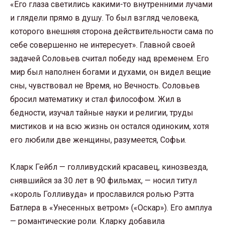
«Его глаза светились какими-то внутренними лучами
и глядели прямо в душу. То был взгляд человека,
которого внешняя сторона действительности сама по
себе совершенно не интересует». Главной своей
задачей Соловьев считал победу над временем. Его
мир был наполнен богами и духами, он видел вещие
сны, чувствовал не Время, но Вечность. Соловьев
бросил математику и стал философом. Жил в
бедности, изучал тайные науки и религии, труды
мистиков и на всю жизнь он остался одиноким, хотя
его любили две женщины, разумеется, Софьи.
Кларк Гейбл — голливудский красавец, кинозвезда,
снявшийся за 30 лет в 90 фильмах, — носил титул
«король Голливуда» и прославился ролью Рэтта
Батлера в «Унесенных ветром» («Оскар»). Его амплуа
— романтические роли. Кларку добавила