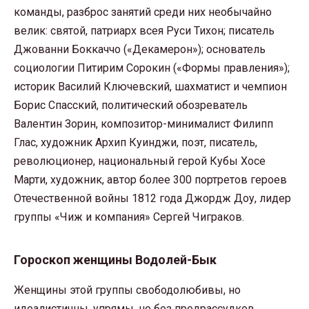
команды, разброс занятий среди них необычайно
велик: святой, патриарх всея Руси Тихон; писатель
Джованни Боккаччо («Декамерон»); основатель
социологии Питирим Сорокин («Формы правления»);
историк Василий Ключевский, шахматист и чемпион
Борис Спасский, политический обозреватель
Валентин Зорин, композитор-минималист Филипп
Глас, художник Архип Куинджи, поэт, писатель,
революционер, национальный герой Кубы Хосе
Марти, художник, автор более 300 портретов героев
Отечественной войны 1812 года Джордж Доу, лидер
группы «Чиж и компания» Сергей Чиграков.
Гороскоп женщины Водолей-Бык
Женщины этой группы свободолюбивы, но
идеалистичны, упрямы, но без предрассудков,