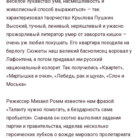
веселое лукавство ума, насмешливость и
живописный способ выражаться» — так
характеризовал творчество Крылова Пушкин.
Высокий, тучный, ленивый, неряшливый и ужасно
прожорливый литератор умер от заворота кишок —
очень уж любил покушать. Его квартира походила на
берлогу. Сюжеты наш великий баснописец воровал у
Лафонтена, а потом придавал им русский
национальный колорит. Так получились «Квартет»,
«Мартышка и очки», «Лебедь, рак и щука», «Слон и
Моська».
Режиссер Михаил Ромм известен нам фразой:
«Таланту нужно помогать, а бездарность сама
пробьется». Сначала он охотно выполнял задания
партии и правительства, наделав несколько
героических лубков о вожде мирового пролетариата