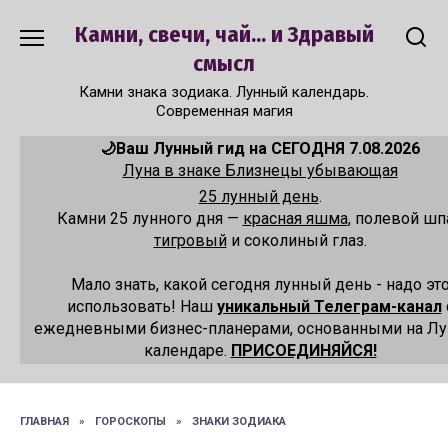
Перейти
Камни, свечи, чай... и Здравый
к
содержанию
смысл
Камни знака зодиака. Лунный календарь.
Современная магия
🌙Ваш Лунный гид на СЕГОДНЯ 7.08.2026
Луна в знаке Близнецы убывающая
25 лунный день
.
Камни 25 лунного дня —
красная яшма
, полевой шп
тигровый
и соколиный глаз.
Мало знать, какой сегодня лунный день - надо эт
использовать! Наш
уникальный Телеграм-канал
ежедневными бизнес-планерами, основанными на Л
календаре.
ПРИСОЕДИНЯЙСЯ!
ГЛАВНАЯ
»
ГОРОСКОПЫ
»
ЗНАКИ ЗОДИАКА