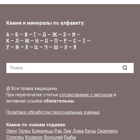
Камни и минералы по алфавиту:
А
—
Б
—
В
—
Г
—
Д
—
Ж
—
З
—
И
—
К
—
Л
—
М
—
Н
—
О
—
П
—
Р
—
С
—
Т
—
У
—
Ф
—
Х
—
Ц
—
Ч
—
Ш
—
Э
—
Я
Search
for:
@ Все права защищены
При перепечатке статьи
согласование с автором
и
активная ссылка
обязательны
.
Политика обработки персональных данных
Камни по знакам зодиака:
Овен
Телец
Близнецы
Рак
Лев
Дева
Весы
Скорпион
Стрелец
Козерог
Водолей
Рыбы