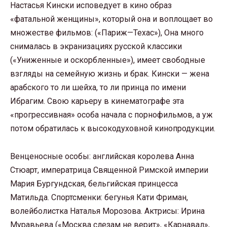
Настасья Кински исповедует в кино образ
«фатальной женщины», который она и воплощает во
множестве фильмов: («Париж—Техас»), Она много
снималась в экранизациях русской классики
(«Униженные и оскорбленные»), имеет свободные
взгляды на семейную жизнь и брак. Кински — жена
арабского то ли шейха, то ли принца по имени
Ибрагим. Свою карьеру в кинематографе эта
«прогрессивная» особа начала с порнофильмов, а уж
потом обратилась к высокодуховной кинопродукции.
Венценосные особы: английская королева Анна
Стюарт, императрица Священной Римской империи
Мария Бургундская, бельгийская принцесса
Матильда. Спортсменки: бегунья Кати Фриман,
волейболистка Наталья Морозова. Актрисы: Ирина
Муравьева («Москва слезам не верит», «Карнавал»,