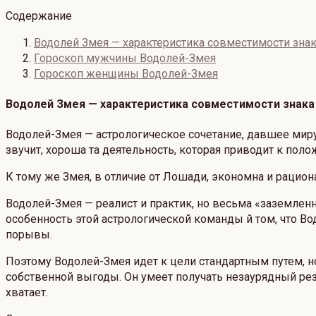
Содержание
Водолей Змея — характеристика совместимости знак
Гороскоп мужчины Водолей-Змея
Гороскоп женщины Водолей-Змея
Водолей Змея — характеристика совместимости знака 
Водолей-Змея — астрологическое сочетание, давшее миру 
звучит, хороша та деятельность, которая приводит к пол
К тому же Змея, в отличие от Лошади, экономна и рацио
Водолей-Змея — реалист и практик, но весьма «заземлен
особенность этой астрологической команды й том, что В
порывы.
Поэтому Водолей-Змея идет к цели стандартным путем, н
собственной выгоды. Он умеет получать незаурядный рез
хватает.