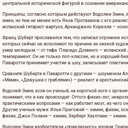
центральной исторической фигурой в сознании американ
Принципы, согласно которым действуют Водолеи-Змеи, л
имен, но тем не менее есть Яков Протазанов с его реал
испанский гитарист-виртуоз, Арканджело Корелли — осн
Франц Шуберт прославился тем, что написал огромное кол
которых сейчас не исполняют по причине их низкой худо
умер молодым — от тифа. Пласидо Доминго — испанский л
темперамент. Он не только поп-классик, но и хороший б
Паваротти принимает участие в шоу, записывает пластинк
Сравните Шуберта и Паваротти с другими — шоуменом Ал
«Мама», «Девушка с граблями») — реалист и крестьянский
Водолей-Змея, если он ученый, на короткой ноге с орган
понимает, что и как происходит. Оттого физио-лог, невр
практическими вопросами — как работает мозг, из чего о
Другие ученые мужи: Илья Пригожий — химик, физик, о
физик; Джон Полани — химик; Херберт Хауптман — химик. 
Водолеи-Змеи изобретатели «прикладного» уровня: Генр