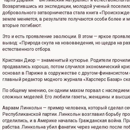
Возвратившись из экспедиции, молодой ученый поселился
добровольного затворничества стала книга «Происхожден
земле меняется, в результате получаются особи более и
вторые погибают.
Это и есть проявление эволюции. В этом — яркое проявл
вывод: «Природа скупа на нововведения, но щедра на ра
естественного отбора.
Кристиан Диор — знаменитый кутюрье. Родители прочили
продавались хорошо, потом случился экономический кри
основал в Париже в содружестве с другом-финансистом 
главный редактор модного журнала «Харсперс Базар» сказ
По общему мнению, он одним махом порвал с наследием
сложных моделей. Его любили газеты, женщины и высше
Авраам Линкольн — пример человека, который сделал себ
Республиканской партии. Линкольн возглавил борьбу пр
отделились, и в Америке началась Гражданская война. П
рабства. Линкольна убил фанатик через неделю после по