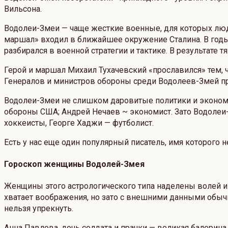
Вильсона.
Водолеи-Змеи — чаще жесткие военные, для которых лю
маршал» входил в ближайшее окружение Сталина. В годы 
разбирался в военной стратегии и тактике. В результат
Герой и маршал Михаил Тухачевский «прославился» тем, 
Генералов и министров обороны среди Водолеев-Змей п
Водолеи-Змеи не слишком даровитые политики и экономи
обороны США; Андрей Нечаев ~ экономист. Зато Водолеи-
хоккеисты, Георге Хаджи — футболист.
Есть у нас еще один популярный писатель, имя которого н
Гороскоп женщины Водолей-Змея
Женщины этого астрологического типа наделены волей и 
хватает воображения, но зато с внешними данными обычно
нельзя упрекнуть.
Анна Павлова, дочь солдата и прачки — великая балерина