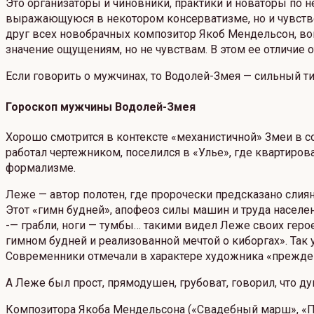
Это организаторы и чиновники, практики и новаторы по н
выражающуюся в некотором консерватизме, но и чувствен
друг всех новобрачных композитор Якоб Мендельсон, во
значение ощущениям, но не чувствам. В этом ее отличие
Если говорить о мужчинах, то Водолей-Змея — сильный ти
Гороскоп мужчины Водолей-Змея
Хорошо смотрится в контексте «механистичной» Змеи в 
работал чертежником, поселился в «Улье», где квартиров
формализме.
Леже — автор полотен, где пророчески предсказано слия
Этот «гимн будней», апофеоз силы машин и труда населе
-— грабли, ноги — тумбы… такими видел Леже своих геро
гимном будней и реализованной мечтой о киборгах». Так
Современники отмечали в характере художника «прежде
А Леже был прост, прямодушен, грубоват, говорил, что д
Композитора Якоба Мендельсона («Свадебный марш», «Пе