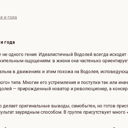
а и года
и года
не одного гения. Идеалистичный Водолей всегда исходит из
ожительным ощущениям: в жизни она частенько ориентирует
нальна в движениях и этим похожа на Водолея, исповедую
ного» типа. Многие его устремления и поступки так или и
одолей — прирожденный новатор и революционер, а консер
о делает оригинальные выводы; самобытен, но готов прис
ультат заурядным способом. В группе присутствует много 