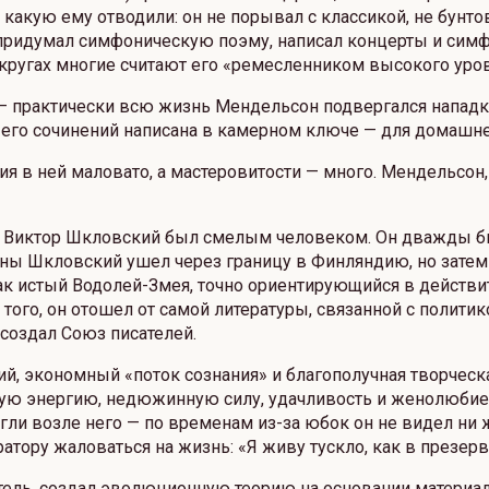
акую ему отводили: он не порывал с классикой, не бунто
 придумал симфоническую поэму, написал концерты и симф
угах многие считают его «ремесленником высокого уровн
а — практически всю жизнь Мендельсон подвергался напад
его сочинений написана в камерном ключе — для домашне
я в ней маловато, а мастеровитости — много. Мендельсон,
ы Виктор Шкловский был смелым человеком. Он дважды был
ны Шкловский ушел через границу в Финляндию, но затем
к истый Водолей-Змея, точно ориентирующийся в действит
 того, он отошел от самой литературы, связанной с политик
создал Союз писателей.
й, экономный «поток сознания» и благополучная творческ
ую энергию, недюжинную силу, удачливость и женолюбие. 
и возле него — по временам из-за юбок он не видел ни же
атору жаловаться на жизнь: «Я живу тускло, как в презерв
тель, создал эволюционную теорию на основании материал