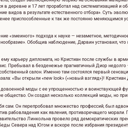
 в деревне и 17 лет проработал над систематизацией и о
ие видов в результате естественного отбора». Суть эволю
 менее приспособленные к так же постоянно меняющимся у
ение «змеиного» подхода к науке — незаметное, методичн
знообразие». Обобщив наблюдение, Дарвин установил, что
 ему карьеру дипломата, но Кристиан после службы в арм
зис. Пребывал в безденежье прагматичный Диор недолго 
собственный салон. Именно там состоялся первый сенсаци
ала: «Вы открыли «new look» («новый взгляд»)! Кристиан 
 довоенной моды с ее упрощенностью и воинствующей фун
е общество. Он создал несколько коллекций моды, но п
я сам. Он перепробовал множество профессий; был адвока
отив рабовладения как явления, противоречащего морали
равительство Линкольна провело ряд демократических прео
беды Севера над Югом и вскоре после избрания президенто