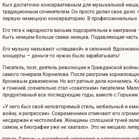
был достаточно консервативным для музыкальной ниши, к
традиционным сочинителем. Он просто делал свое дело:
первую немецкую консерваторию. В профессиональных кр
Его тяга к народности весьма подозрительна и наигранн
быть немцем больше самих немцев. Подавляющая часть 
Его музыку называют «слащавой» и салонной. Вдохновени
концерты — деньги-то нужно было зарабатывать!
Писатель, поэт, деятель революции и Гражданской войн
самого генерала Корнилова. После разгрома корниловщи
броневым дивизионом. Но вот ратные дела кончились. Ка
и гонений, сознательно стал «советским» писателем. Мало
продуктивный все последующие годы, вместе с Горьким 
«У него был свой неповторимый стиль, мобильный и емки
войну, и репрессии». Современники отмечают его огромн
несдержан и честолюбив. Женщины сплошной тучей залегл
самом, и биографии уже не хватало». Это не мешало литер
Чарлз Дарвин — английский натуралист и естествоиспыта