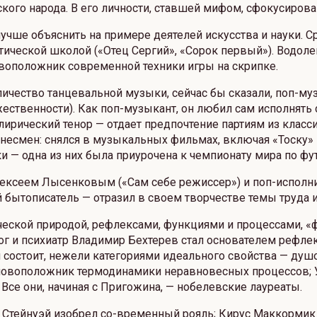
ского народа. В его личности, ставшей мифом, сфокусиро
учше объяснить на примере деятелей искусства и науки. 
истической школой («Отец Сергий», «Сорок первый»). Водо
овоположник современной техники игры на скрипке.
ичество танцевальной музыки, сейчас бы сказали, поп-муз
жественности). Как поп-музыкант, он любил сам исполнять
ирический тенор — отдает предпочтение партиям из класси
изнесмен: снялся в музыкальных фильмах, включая «Тоску»
и — одна из них была приурочена к чемпионату мира по фу
ексеем Лысенковым («Сам себе режиссер») и поп-исполни
 бытописатель — отразил в своем творчестве темы труда и
ической природой, рефлексами, функциями и процессами, «
олог и психиатр Владимир Бехтерев стал основателем рефл
н состоит, нежели категориями идеального свойства — душ
сновоположник термодинамики неравновесных процессов; 
Все они, начиная с Пригожина, — нобелевские лауреаты.
и Стейнуэй изобрел со-временный рояль; Кирус Маккормик