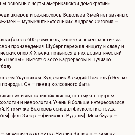
ваны основные черты американской демократии».
Среди актеров и режиссеров Водолеев-Змей нет звучных
леи-Змеи — музыканты-«техники»: Андреас Сеговия —
ыки (около 600 романсов, танцев и песен, многие из
 свои произведения. Шуберт пережил нищету и славу и
ческих опер XIX века, привнося в них драматический
 и «Паяцы». Вместе с Хосе Каррерасом и Лучиано
тболу.
телем Укупником. Художник Аркадий Пластов («Весна»,
 природы. Он — певец колхозного быта.
физикой» и «механикой» жизни, потому что нутром
ексологии и неврологии. Ученый больше интересовался
ой. К тому же Бехтерев основал физиологию труда.
Ульф фон Эйлер — физиолог; Рудольф Мессбауэр —
 — механическую жатку; Чарльз Вильсон — камеру