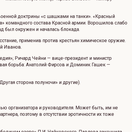
военной доктрины «с шашками на танки». «Красный
ка» командного состава Красной армии. Ворошилов слабо
ад был окружен и началась блокада.
сстание, применив против крестьян химическое оружие.
й Иванов.
едия»; Ричард Чейни — вице-президент и министр
овая борьба: Анатолий Фирсов и Доминик Гашек —
Другая сторона полуночи» и другие).
лью организатора и руководителя. Может быть, им не
ртнера, поэтому в отсутствии эротичности их тоже
Лебедином озере» П.И. Чайковского. Павлова закончила