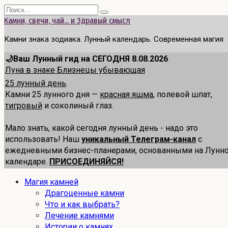
Перейти
Search
к
for:
Камни, свечи, чай... и Здравый смысл
содержанию
Камни знака зодиака. Лунный календарь. Современная магия
🌙Ваш Лунный гид на СЕГОДНЯ 8.08.2026
Луна в знаке Близнецы убывающая
25 лунный день
.
Камни 25 лунного дня —
красная яшма
, полевой шпат,
тигровый
и соколиный глаз.
Мало знать, какой сегодня лунный день - надо это
использовать! Наш
уникальный Телеграм-канал
с
ежедневными бизнес-планерами, основанными на Лунн
календаре.
ПРИСОЕДИНЯЙСЯ!
Магия камней
Драгоценные камни
Что и как выбрать?
Лечение камнями
Истории о камнях