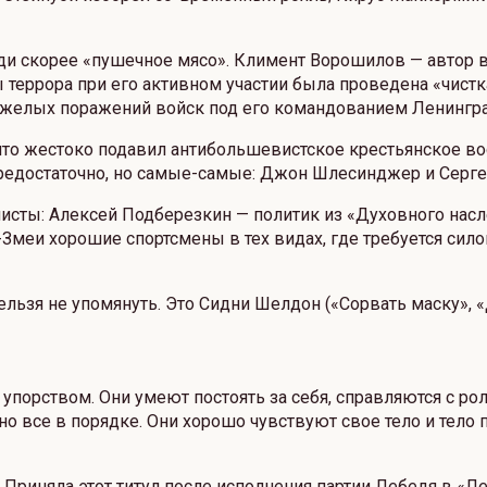
ди скорее «пушечное мясо». Климент Ворошилов — автор 
террора при его активном участии была проведена «чист
е тяжелых поражений войск под его командованием Ленингр
что жестоко подавил антибольшевистское крестьянское во
редостаточно, но самые-самые: Джон Шлесинджер и Серге
сты: Алексей Подберезкин — политик из «Духовного насл
Змеи хорошие спортсмены в тех видах, где требуется сил
ельзя не упомянуть. Это Сидни Шелдон («Сорвать маску», «
упорством. Они умеют постоять за себя, справляются с ро
 все в порядке. Они хорошо чувствуют свое тело и тело па
. Приняла этот титул после исполнения партии Лебедя в «