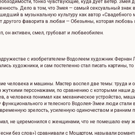
еобходимости, тонко чувствующие, куда дует ветер. Змея д
ность. Дело в том, что Змея — самый сексуальный знак в
шедший в музыкальную культуру как автор «Свадебного м
 от другого фаворита в любви — Обезьяны, которая любовь
п, он активен, смел, грубоват и любвеобилен.
содружестве с изобретателем-Водолеем художник Фернан Л
ались художники, и сам постепенно стал писать картины, т
ние человека и машины. Мастер воспел две темы: труда 
н жуткими персонажами, по сравнению с которыми наши де
ев, а человека понимал как механическое устройство, ма
 у функционального и телесного Водолея-Змеи люди стали 
временную зрелость, усиленную одиночеством и ранним 
умал, не церемонился с женщинами, что не помешало ему ж
сни без слов») сравнивали с Моцартом, называли романт