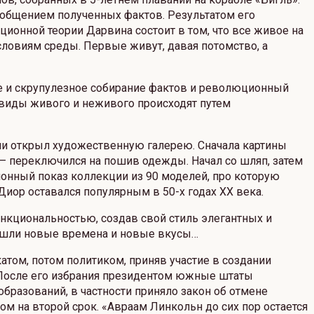
бобщением полученных фактов. Результатом его
ционной теории Дарвина состоит в том, что все живое на
словиям среды. Первые живут, давая потомство, а
ое и скрупулезное собирание фактов и революционный
 виды живого и неживого происходят путем
ии открыл художественную галерею. Сначала картины
— переключился на пошив одежды. Начал со шляп, затем
онный показ коллекции из 90 моделей, про которую
Диор оставался популярным в 50-х годах XX века.
кциональностью, создав свой стиль элегантных и
ришли новые времена и новые вкусы…
том, потом политиком, приняв участие в создании
. После его избрания президентом южные штаты
бразований, в частности приняло закон об отмене
м на второй срок. «Авраам Линкольн до сих пор остается