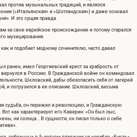
вал против музыкальных традиций, и являлся
онии («Итальянская» и «Шотландская») и даже основал
я». И это сущая правда.
кам за свое еврейское происхождение и потому старался
го музицирования.
 как и подобает модному сочинителю, часто давал
 ранен, имел Георгиевский крест за храбрость от
 вернулся в Россию. В Гражданской войне он командовал
ельности, Шкловский, дабы обезопасить себя от лагерей
ой, и погрузился в ее описание: Шкловский, весьма
ая судьба, он пережил и революцию, и Гражданскую
Вот как характеризует его Каверин: «Он был лыс,
ны, ни солнца… В сущности, он писал только о себе
ативе».
ов, собранных в 5-летнем плавании на корабле «Бигль».