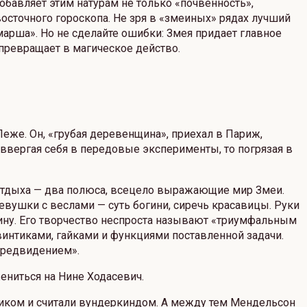
обавляет этим натурам не только «почвенность»,
осточного гороскопа. Не зря в «змеиных» рядах лучший
арша». Но не сделайте ошибки: Змея придает главное
 превращает в магическое действо.
еже. Он, «грубая деревенщина», приехал в Париж,
о ввергая себя в передовые эксперименты, то погрязая в
и отдыха — два полюса, всецело выражающие мир Змеи.
вушки с веслами — суть богини, сиречь красавицы. Руки
шину. Его творчество неспроста называют «триумфальным
винтиками, гайками и функциями поставленной задачи.
предвидением».
ениться на Нине Ходасевич.
иком и считали вундеркиндом. А между тем Мендельсон