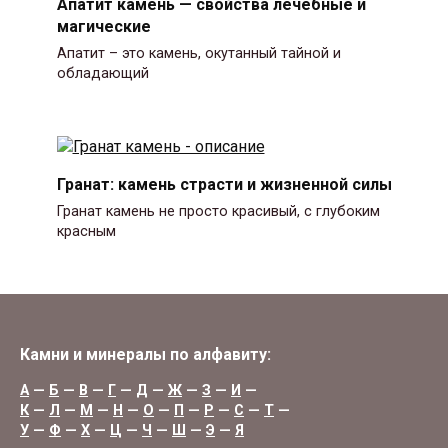
Апатит камень — свойства лечебные и
магические
Апатит – это камень, окутанный тайной и
обладающий
Гранат: камень страсти и жизненной силы
Гранат камень не просто красивый, с глубоким
красным
Камни и минералы по алфавиту:
А
—
Б
—
В
—
Г
—
Д
—
Ж
—
З
—
И
—
К
—
Л
—
М
—
Н
—
О
—
П
—
Р
—
С
—
Т
—
У
—
Ф
—
Х
—
Ц
—
Ч
—
Ш
—
Э
—
Я