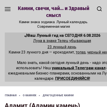
Перейти
Камни, свечи, чай... и Здравый
к
содержанию
смысл
Камни знака зодиака. Лунный календарь.
Современная магия
🌙Ваш Лунный гид на СЕГОДНЯ 6.08.2026
Луна в знаке Телец убывающая
23 лунный день
.
Камни 23 лунного дня — крокодилит,
топаз
,
черный не
Мало знать, какой сегодня лунный день - надо эт
использовать! Наш
уникальный Телеграм-канал
ежедневными бизнес-планерами, основанными на Л
календаре.
ПРИСОЕДИНЯЙСЯ!
ГЛАВНАЯ
»
О КАМНЯХ
»
ДРАГОЦЕННЫЕ КАМНИ
Адамит (Адамин камень),