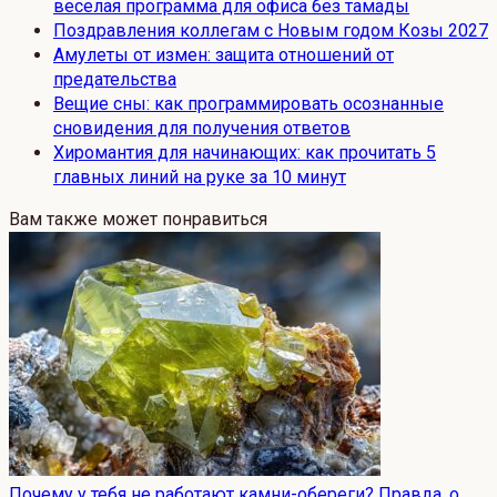
веселая программа для офиса без тамады
Поздравления коллегам с Новым годом Козы 2027
Амулеты от измен: защита отношений от
предательства
Вещие сны: как программировать осознанные
сновидения для получения ответов
Хиромантия для начинающих: как прочитать 5
главных линий на руке за 10 минут
Вам также может понравиться
Почему у тебя не работают камни-обереги? Правда, о