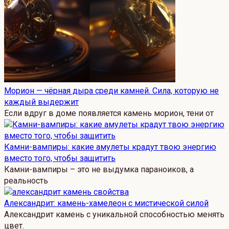
Морион — чёрная дыра среди камней. Сила, которую не
каждый выдержит
Если вдруг в доме появляется камень морион, тени от
Камни-вампиры: какие амулеты крадут твою энергию
вместо того, чтобы защитить
Камни-вампиры – это не выдумка параноиков, а
реальность
Александрит: камень-хамелеон с мистической силой
Александрит камень с уникальной способностью менять
цвет.