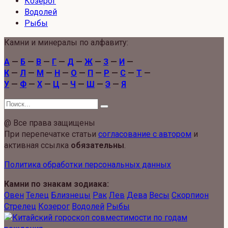
Козерог
Водолей
Рыбы
Камни и минералы по алфавиту:
А
—
Б
—
В
—
Г
—
Д
—
Ж
—
З
—
И
—
К
—
Л
—
М
—
Н
—
О
—
П
—
Р
—
С
—
Т
—
У
—
Ф
—
Х
—
Ц
—
Ч
—
Ш
—
Э
—
Я
Search
for:
@ Все права защищены
При перепечатке статьи
согласование с автором
и
активная ссылка
обязательны
.
Политика обработки персональных данных
Камни по знакам зодиака:
Овен
Телец
Близнецы
Рак
Лев
Дева
Весы
Скорпион
Стрелец
Козерог
Водолей
Рыбы