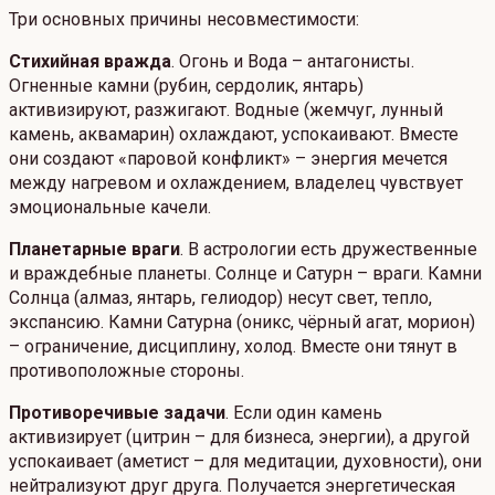
Три основных причины несовместимости:
Стихийная вражда
. Огонь и Вода – антагонисты.
Огненные камни (рубин, сердолик, янтарь)
активизируют, разжигают. Водные (жемчуг, лунный
камень, аквамарин) охлаждают, успокаивают. Вместе
они создают «паровой конфликт» – энергия мечется
между нагревом и охлаждением, владелец чувствует
эмоциональные качели.
Планетарные враги
. В астрологии есть дружественные
и враждебные планеты. Солнце и Сатурн – враги. Камни
Солнца (алмаз, янтарь, гелиодор) несут свет, тепло,
экспансию. Камни Сатурна (оникс, чёрный агат, морион)
– ограничение, дисциплину, холод. Вместе они тянут в
противоположные стороны.
Противоречивые задачи
. Если один камень
активизирует (цитрин – для бизнеса, энергии), а другой
успокаивает (аметист – для медитации, духовности), они
нейтрализуют друг друга. Получается энергетическая