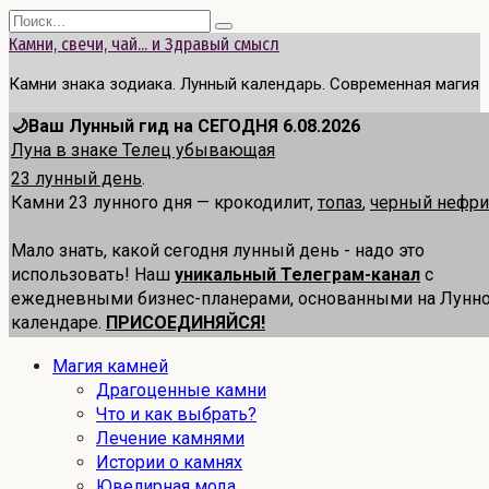
Перейти
Search
к
for:
Камни, свечи, чай... и Здравый смысл
содержанию
Камни знака зодиака. Лунный календарь. Современная магия
🌙Ваш Лунный гид на СЕГОДНЯ 6.08.2026
Луна в знаке Телец убывающая
23 лунный день
.
Камни 23 лунного дня — крокодилит,
топаз
,
черный нефри
Мало знать, какой сегодня лунный день - надо это
использовать! Наш
уникальный Телеграм-канал
с
ежедневными бизнес-планерами, основанными на Лунн
календаре.
ПРИСОЕДИНЯЙСЯ!
Магия камней
Драгоценные камни
Что и как выбрать?
Лечение камнями
Истории о камнях
Ювелирная мода