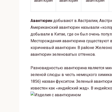
Авантюрин
добывают в Австралии, Австрии
Американский авантюрин называли «коло
добывали в Китае, где он был очень попу
Месторождения авантюрина существуют в Ф
коричневый авантюрин. В районе Железног
авантюрин зеленоватых оттенков.
Разновидностью авантюрина является мин
зеленой слюды в честь немецкого химика 
1856) назван фукситом. Зеленый авантюр
известен как «индийский жад». В индийск