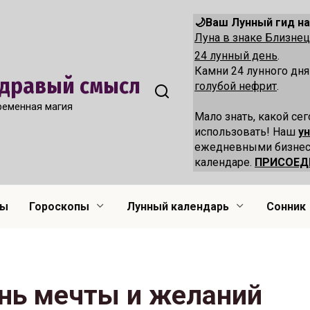
🌙Ваш Лунный гид на
Луна в знаке Близн
24 лунный день
.
Камни 24 лунного дн
 Здравый смысл
голубой нефрит
.
ременная магия
Мало знать, какой сег
использовать! Наш
у
ежедневными бизнес
календаре.
ПРИСОЕД
лы
Гороскопы
Лунный календарь
Сонник
нь мечты и желаний