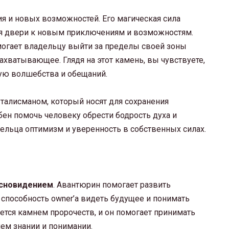
ия и новых возможностей. Его магическая сила
вая двери к новым приключениям и возможностям.
могает владельцу выйти за пределы своей зоны
захватывающее. Глядя на этот камень, вы чувствуете,
ную волшебства и обещаний.
 талисманом, который носят для сохранения
бен помочь человеку обрести бодрость духа и
дельца оптимизм и уверенность в собственных силах.
ясновидением
. Авантюрин помогает развить
 способность owner’а видеть будущее и понимать
тся камнем пророчеств, и он помогает принимать
ем знании и понимании.