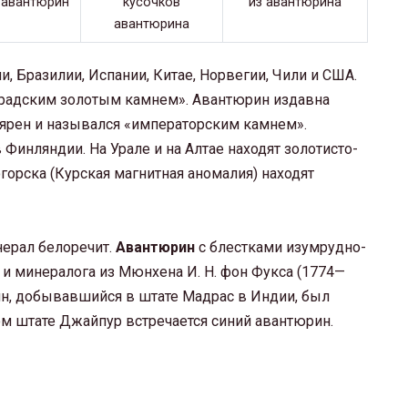
, Бразилии, Испании, Китае, Норвегии, Чили и США.
радским золотым камнем». Авантюрин издавна
лярен и назывался «императорским камнем».
инляндии. На Урале и на Алтае находят золотисто-
орска (Курская магнитная аномалия) находят
ерал белоречит.
Авантюрин
с блестками изумрудно-
и минералога из Мюнхена И. Н. фон Фукса (1774—
ин, добывавшийся в штате Мадрас в Индии, был
ом штате Джайпур встречается синий авантюрин.