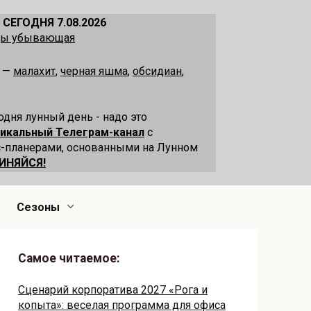
 СЕГОДНЯ 7.08.2026
ецы убывающая
я —
малахит
,
черная яшма
,
обсидиан
,
одня лунный день - надо это
никальный Телеграм-канал
с
-планерами, основанными на Лунном
ИНЯЙСЯ!
Сезоны
Самое читаемое:
Сценарий корпоратива 2027 «Рога и
копыта»: веселая программа для офиса