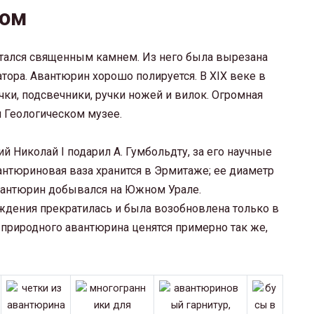
ном
тался священным камнем. Из него была вырезана
тора. Авантюрин хорошо полируется. В XIX веке в
чки, подсвечники, ручки ножей и вилок. Огромная
м Геологическом музее.
 Николай I подарил А. Гумбольдту, за его научные
антюриновая ваза хранится в Эрмитаже; ее диаметр
. авантюрин добывался на Южном Урале.
ождения прекратилась и была возобновлена только в
 природного авантюрина ценятся примерно так же,