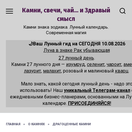
Перейти
Камни, свечи, чай... и Здравый
к
содержанию
смысл
Камни знака зодиака. Лунный календарь.
Современная магия
🌙Ваш Лунный гид на СЕГОДНЯ 10.08.2026
Луна в знаке Рак убывающая
27 лунный день
.
Камни 27 лунного дня —
изумруд
,
селенит
,
чароит
,
аме
лазурит
,
малахит
, розовый и малиновый
кварц
.
Мало знать, какой сегодня лунный день - надо эт
использовать! Наш
уникальный Телеграм-канал
ежедневными бизнес-планерами, основанными на Л
календаре.
ПРИСОЕДИНЯЙСЯ!
ГЛАВНАЯ
»
О КАМНЯХ
»
ДРАГОЦЕННЫЕ КАМНИ