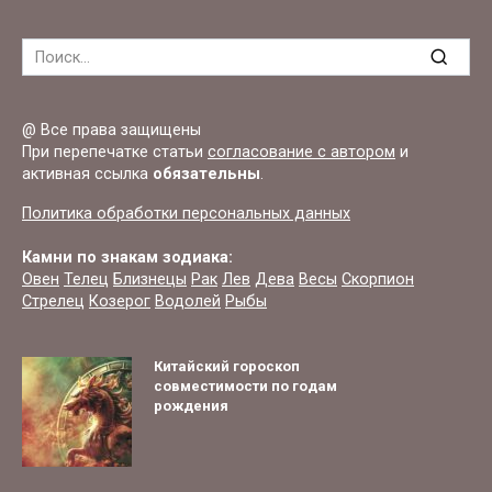
Search
for:
@ Все права защищены
При перепечатке статьи
согласование с автором
и
активная ссылка
обязательны
.
Политика обработки персональных данных
Камни по знакам зодиака:
Овен
Телец
Близнецы
Рак
Лев
Дева
Весы
Скорпион
Стрелец
Козерог
Водолей
Рыбы
Китайский гороскоп
совместимости по годам
рождения