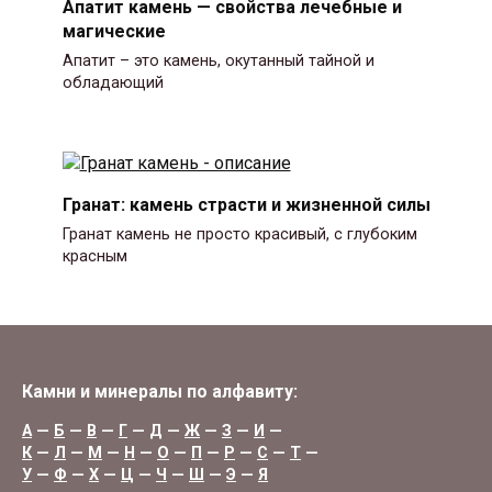
Апатит камень — свойства лечебные и
магические
Апатит – это камень, окутанный тайной и
обладающий
Гранат: камень страсти и жизненной силы
Гранат камень не просто красивый, с глубоким
красным
Камни и минералы по алфавиту:
А
—
Б
—
В
—
Г
—
Д
—
Ж
—
З
—
И
—
К
—
Л
—
М
—
Н
—
О
—
П
—
Р
—
С
—
Т
—
У
—
Ф
—
Х
—
Ц
—
Ч
—
Ш
—
Э
—
Я