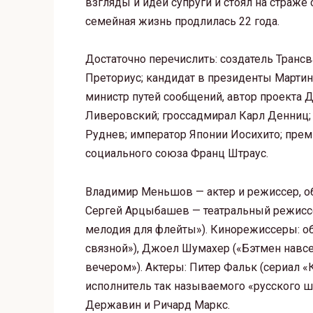
взгляды и идеи супруги и стоял на страже 
семейная жизнь продлилась 22 года.
Достаточно перечислить: создатель Транс
Преториус; кандидат в президенты Мартин
министр путей сообщений, автор проекта
Ливеровский; гроссадмирал Карл Денниц;
Руднев; император Японии Иосихито; прем
социального союза Франц Штраус.
Владимир Меньшов — актер и режиссер, об
Сергей Арцыбашев — театральный режиссер
мелодия для флейты»). Кинорежиссеры: о
связной»), Джоел Шумахер («Бэтмен навсе
вечером»). Актеры: Питер Фальк (сериал «
исполнитель так называемого «русского 
Державин и Ричард Маркс.