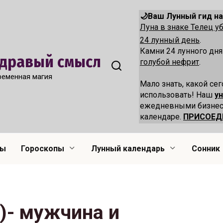
🌙Ваш Лунный гид на
Луна в знаке Телец 
24 лунный день
.
Камни 24 лунного дн
 Здравый смысл
голубой нефрит
.
ременная магия
Мало знать, какой сег
использовать! Наш
у
ежедневными бизнес
календаре.
ПРИСОЕД
лы
Гороскопы
Лунный календарь
Сонник
)- мужчина и