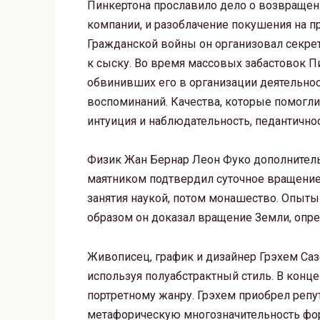
Пинкертона прославило дело о возвращени
компании, и разоблачение покушения на 
Гражданской войны он организовал секрет
к сыску. Во время массовых забастовок П
обвинивших его в организации деятельнос
воспоминаний. Качества, которые помогли
интуиция и наблюдательность, педантичнос
Физик Жан Бернар Леон Фуко дополнительн
маятником подтвердил суточное вращение 
занятия наукой, потом монашество. Опыты
образом он доказал вращение Земли, опре
Живописец, график и дизайнер Грэхем Са
используя полуабстрактный стиль. В конце
портретному жанру. Грэхем приобрел репу
метафорическую многозначительность форм