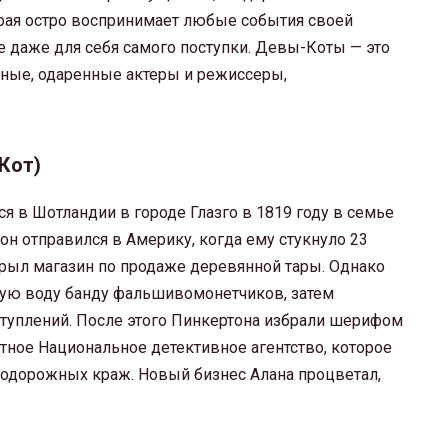
орая остро воспринимает любые события своей
е даже для себя самого поступки. Девы-Коты — это
нные, одаренные актеры и режиссеры,
Кот)
 в Шотландии в городе Глазго в 1819 году в семье
он отправился в Америку, когда ему стукнуло 23
ткрыл магазин по продаже деревянной тары. Однако
стую воду банду фальшивомонетчиков, затем
ступлений. После этого Пинкертона избрали шерифом
астное Национальное детективное агентство, которое
одорожных краж. Новый бизнес Алана процветал,