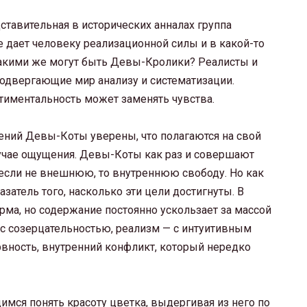
ставительная в исторических анналах группа
е дает человеку реализационной силы и в какой-то
акими же могут быть Девы-Кролики? Реалисты и
подвергающие мир анализу и систематизации.
нтиментальность может заменять чувства.
ний Девы-Коты уверены, что полагаются на свой
лучае ощущения. Девы-Коты как раз и совершают
и если не внешнюю, то внутреннюю свободу. Но как
азатель того, насколько эти цели достигнуты. В
рма, но содержание постоянно ускользает за массой
я с созерцательностью, реализм — с интуитивным
вность, внутренний конфликт, который нередко
мся понять красоту цветка, выдергивая из него по