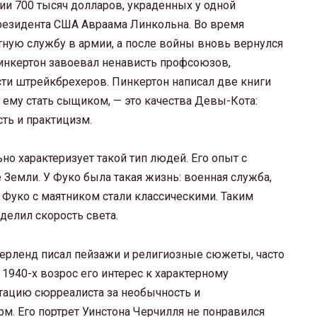
и 700 тысяч долларов, украденных у одной
президента США Авраама Линкольна. Во время
ную службу в армии, а после войны вновь вернулся
инкертон завоевал ненависть профсоюзов,
ти штрейкбрехеров. Пинкертон написал две книги
 ему стать сыщиком, — это качества Девы-Кота:
ть и практицизм.
о характеризует такой тип людей. Его опыт с
Земли. У Фуко была такая жизнь: военная служба,
 Фуко с маятником стали классическими. Таким
делил скорость света.
зерленд писал пейзажи и религиозные сюжеты, часто
 1940-х возрос его интерес к характерному
тацию сюрреалиста за необычность и
. Его портрет Уинстона Черчилля не понравился