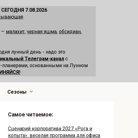
 СЕГОДНЯ 7.08.2026
убывающая
я —
малахит
,
черная яшма
,
обсидиан
,
одня лунный день - надо это
никальный Телеграм-канал
с
-планерами, основанными на Лунном
ИНЯЙСЯ!
Сезоны
Самое читаемое:
Сценарий корпоратива 2027 «Рога и
копыта»: веселая программа для офиса