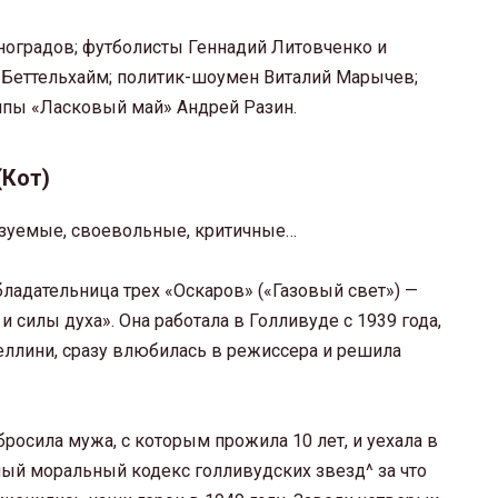
ноградов; футболисты Геннадий Литовченко и
 Беттельхайм; политик-шоумен Виталий Марычев;
уппы «Ласковый май» Андрей Разин.
(Кот)
зуемые, своевольные, критичные…
бладательница трех «Оскаров» («Газовый свет») —
 силы духа». Она работала в Голливуде с 1939 года,
ллини, сразу влюбилась в режиссера и решила
росила мужа, с которым прожила 10 лет, и уехала в
й моральный кодекс голливудских звезд^ за что