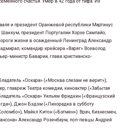
семейного счастья. Умер в 42 года от тифа. Их
вааля и президент Оранжевой республики Мартинус
 Шаккум; президент Португалии Хорхе Сампайо;
 Дороги жизни в осажденный Ленинград Александр
 адмирал, командир крейсера «Варяг» Всеволод
ьер-министр Баварии, глава христианско-
ладатель «Оскара» («Москва слезам не верит»);
, главреж Театра комедии, киноактер («Забытая
бладатель «Оскара» Уильям Фридкин («Французский
гда»), Джон Бэдэм («Лихорадка в субботу
Коломбо»), Майкл Китон («Бэтмен»). Врач, бизнесмен,
шансона» Александр Розенбаум, поп-певцы Андрей