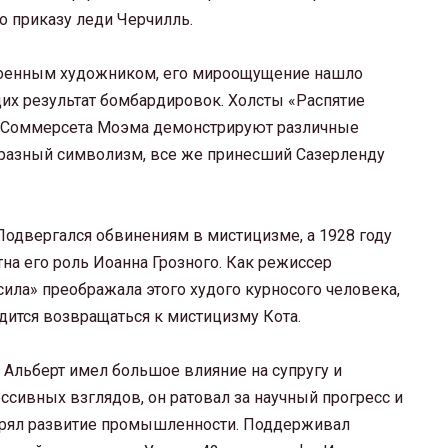
о приказу леди Черчилль.
 военным художником, его мироощущение нашло
их результат бомбардировок. Холсты «Распятие
т Соммерсета Моэма демонстрируют различные
 образный символизм, все же принесший Сазерленду
Подвергался обвинениям в мистицизме, а 1928 году
тна его роль Иоанна Грозного. Как режиссер
сила» преображала этого худого курносого человека,
одится возвращаться к мистицизму Кота.
Альберт имел большое влияние на супругу и
сивных взглядов, он ратовал за научный прогресс и
щрял развитие промышленности. Поддерживал