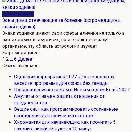
Знаки зодиака
Зоны дома, отвечающие за болезни (астромедицина,
знаки зодиака)
Знаки зодиака имеют свои сферы влияния не только в
наших домах и квартирах, но и в человеческом
организме: эту область астрологии изучает
астромедицина.
Пагинация
1
2
…
6
Далее
записей
Самое читаемое:
Сценарий корпоратива 2027 «Рога и копыта»:
веселая программа для офиса без тамады
Поздравления коллегам с Новым годом Козы 2027
Амулеты от измен: защита отношений от
предательства
Вещие сны: как программировать осознанные
сновидения для получения ответов
Хиромантия для начинающих: как прочитать 5
главных линий на руке за 10 минут