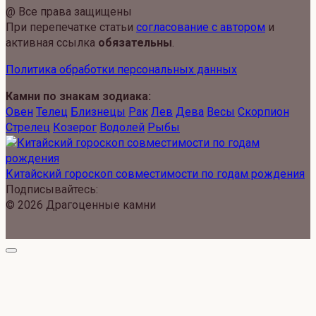
@ Все права защищены
При перепечатке статьи
согласование с автором
и
активная ссылка
обязательны
.
Политика обработки персональных данных
Камни по знакам зодиака:
Овен
Телец
Близнецы
Рак
Лев
Дева
Весы
Скорпион
Стрелец
Козерог
Водолей
Рыбы
Китайский гороскоп совместимости по годам рождения
Подписывайтесь:
© 2026 Драгоценные камни