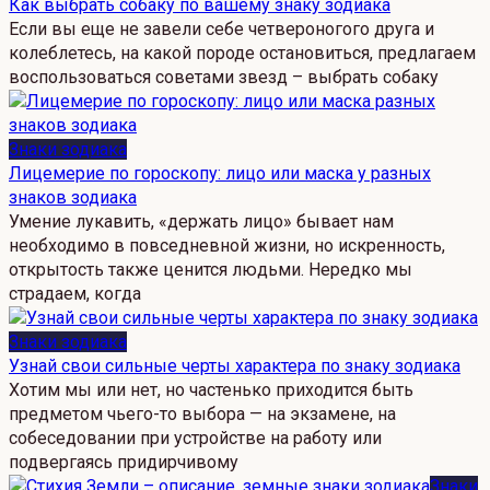
Как выбрать собаку по вашему знаку зодиака
Если вы еще не завели себе четвероногого друга и
колеблетесь, на какой породе остановиться, предлагаем
воспользоваться советами звезд – выбрать собаку
Знаки зодиака
Лицемерие по гороскопу: лицо или маска у разных
знаков зодиака
Умение лукавить, «держать лицо» бывает нам
необходимо в повседневной жизни, но искренность,
открытость также ценится людьми. Нередко мы
страдаем, когда
Знаки зодиака
Узнай свои сильные черты характера по знаку зодиака
Хотим мы или нет, но частенько приходится быть
предметом чьего-то выбора — на экзамене, на
собеседовании при устройстве на работу или
подвергаясь придирчивому
Знаки