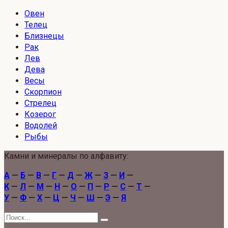
Овен
Телец
Близнецы
Рак
Лев
Дева
Весы
Скорпион
Стрелец
Козерог
Водолей
Рыбы
Камни и минералы по алфавиту:
А
—
Б
—
В
—
Г
—
Д
—
Ж
—
З
—
И
—
К
—
Л
—
М
—
Н
—
О
—
П
—
Р
—
С
—
Т
—
У
—
Ф
—
Х
—
Ц
—
Ч
—
Ш
—
Э
—
Я
Search
for: