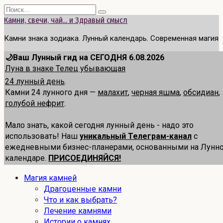
Перейти
Search
к
for:
Камни, свечи, чай... и Здравый смысл
содержанию
Камни знака зодиака. Лунный календарь. Современная магия
🌙Ваш Лунный гид на СЕГОДНЯ 6.08.2026
Луна в знаке Телец убывающая
24 лунный день
.
Камни 24 лунного дня —
малахит
,
черная яшма
,
обсидиан
,
голубой нефрит
.
Мало знать, какой сегодня лунный день - надо это
использовать! Наш
уникальный Телеграм-канал
с
ежедневными бизнес-планерами, основанными на Лунн
календаре.
ПРИСОЕДИНЯЙСЯ!
Магия камней
Драгоценные камни
Что и как выбрать?
Лечение камнями
Истории о камнях