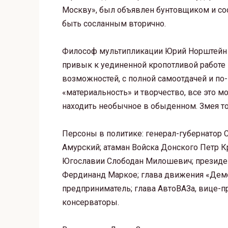
Москву», был объявлен бунтовщиком и сосл
быть сосланным вторично.
Философ мультипликации Юрий Норштейн (
привык к уединенной кропотливой работе 
возможностей, с полной самоотдачей и по-
«материальность» и творчество, все это м
находить необычное в обыденном. Змея то
Персоны в политике: генерал-губернатор 
Амурский; атаман Войска Донского Петр К
Югославии Слободан Милошевич; президен
Фердинанд Маркое; глава движения «Дем
предприниматель; глава АвтоВАЗа, вице-п
консерваторы.