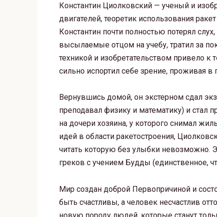
Константин Циолковский — ученый и изобр
двигателей, теоретик использования раке
Константин почти полностью потерял слух, 
высылаемые отцом на учебу, тратил за пок
техникой и изобретательством привело к то
сильно испортил себе зрение, проживая в 
Вернувшись домой, он экстерном сдал экз
преподавал физику и математику) и стал 
на дочери хозяина, у которого снимал жил
идей в области ракетостроения, Циолковс
читать которую без улыбки невозможно. 
греков с учением Будды (единственное, чт
Мир создан доброй Первопричиной и сост
быть счастливы, а человек несчастлив отто
новую породу людей, которые станут тольк