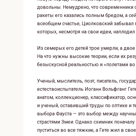
довольны. Немудрено, что современники сч
ракеты его казались полным бредом, а сей
всеобщем счастье, Циолковский забывал 
которых, несмотря на свои идеи, наплодил
Из семерых его детей трое умерли, а дво
На что нужны высокие теории, если их рез
безыскусной реальностью и «полетами во 
Ученый, мыслитель, поэт, писатель, госуд
естествоиспытатель Иоганн Вольфганг Гете
анатом, коллекционер, классификатор, о
и ученый, оставивший труды по оптике и 
выбора Фауста — это выбор между науч
страстями Змеи. Однако схимник поначалу
пуститься во все тяжкие, а Гете жил в св