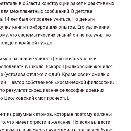
етатель в области конструкции ракет и реактивных
т для межпланетных сообщений. В детстве
в 14 лет был отправлен учиться. Но деньги,
упку книг и приборов для опытов. Его увлечение
му, что систематических знаний он не получил, но
голоде и крайней нужде.
амен на звание учителя (всю жизнь ученый
преподавать в школе. Вскоре Циолковский женился
ье (устраиваются же люди!). Кроме своих смелых
кий — автор собственной «космической философии»,
Это результат скрещивания философии древних
о Циолковский смог прочесть).
оит из разумных атомов, которые поэтому должны
го, что имеет страсти и желание. Но если вывести
о думать и не смогут чувствовать, тогда все будут