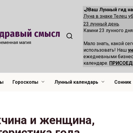
🌙Ваш Лунный гид на
Луна в знаке Телец 
23 лунный день
.
Камни 23 лунного дня
 Здравый смысл
ременная магия
Мало знать, какой сег
использовать! Наш
у
ежедневными бизнес
календаре.
ПРИСОЕД
лы
Гороскопы
Лунный календарь
Сонник
чина и женщина,
теристика года