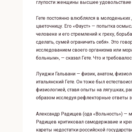
глупости женщины высшее удовольствие
Гете постоянно влюблялся в молоденьких
цветочницу. Его «Фауст» — попытка осмыс
человеке и его стремлений к греху, борьб
сделать, сумей ограничить себя». Это гово
исследованием своего организма или мора
больным», — сказал Гете. Что и требовал
Луиджи Гальвани — физик, анатом, физиол
итальянский Гете. Он тоже был естествоис
физиологией, ставя опыты на лягушках, ра
образом исследуя рефлекторные ответы з
Александр Радищев (ода «Вольность») — м
Радищев критиковал самодержавие и креп
кареты недостатки российской государств