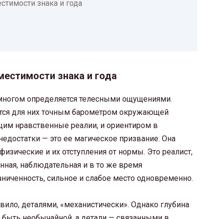
стимости знака и года
местимости знака и года
 многом определяется телесными ощущениями.
ются для них точным барометром окружающей
щим нравственные реалии, и ориентиром в
недостатки — это ее магическое призвание. Она
изические и их отступления от нормы. Это реалист,
енная, наблюдательная и в то же время
аниченность, сильное и слабое место одновременно.
вило, деталями, «механистически». Однако глубина
 быть необычайной, а детали — связанными в