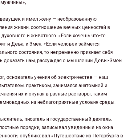
 мужчины»,
 девушек и имел жену — необразованную
ления жизни, соотношение вечных ценностей в
а духовного и животного. «Если хочешь что-то
рит и Дева, и Змея. «Если человек займется
льного состояния, то непременно признает себя
ось доказать нам, рассуждая о мышлении Девы-Змеи.
ог, основатель учения об электричестве — наш
пытателем, практиком, занимался анатомией и
счленяя их и окуная в разные растворы, таким
емноводных на неблагоприятные условия среды.
ыслитель, писатель и государственный деятель.
остные порядки, записывал увиденные из окна
енности, опубликовал «Путешествие из Петербурга в