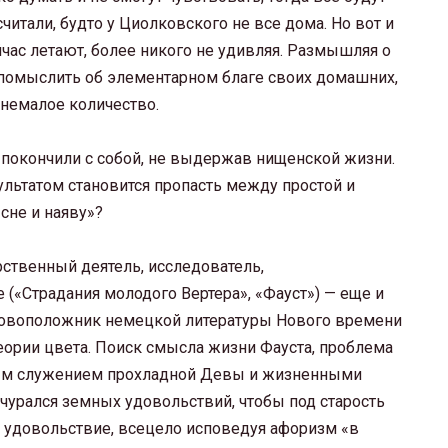
итали, будто у Циолковского не все дома. Но вот и
час летают, более никого не удивляя. Размышляя о
помыслить об элементарном благе своих домашних,
 немалое количество.
е покончили с собой, не выдержав нищенской жизни.
ультатом становится пропасть между простой и
сне и наяву»?
арственный деятель, исследователь,
 («Страдания молодого Вертера», «Фауст») — еще и
сновоположник немецкой литературы Нового времени
теории цвета. Поиск смысла жизни Фауста, проблема
ным служением прохладной Девы и жизненными
 чурался земных удовольствий, чтобы под старость
ое удовольствие, всецело исповедуя афоризм «в