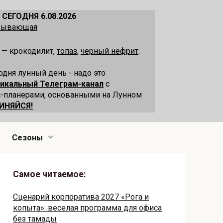
 СЕГОДНЯ 6.08.2026
убывающая
 — крокодилит,
топаз
,
черный нефрит
.
одня лунный день - надо это
никальный Телеграм-канал
с
-планерами, основанными на Лунном
ИНЯЙСЯ!
Сезоны
Самое читаемое:
Сценарий корпоратива 2027 «Рога и
копыта»: веселая программа для офиса
без тамады