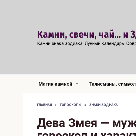
Перейти
к
содержанию
Камни, свечи, чай... и
Камни знака зодиака. Лунный календарь. Сов
Магия камней
Талисманы, симво
ГЛАВНАЯ
»
ГОРОСКОПЫ
»
ЗНАКИ ЗОДИАКА
Дева Змея — муж
гороскоп и харак