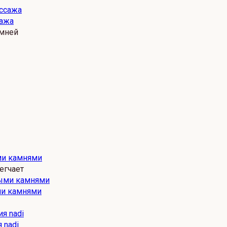
сажа
амней
ми камнями
егчает
ми камнями
 nadi