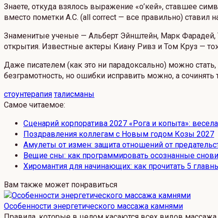
Знаете, откуда взялось выражение «о’кей», ставшее сим
вместо пометки A.C. (all correct — все правильно) ставил н
Знаменитые ученые — Альберт Эйнштейн, Марк Фарадей, Т
открытия. Известные актеры Киану Ривз и Том Круз — то
Даже писателем (как это ни парадоксально) можно стать,
безграмотность, но ошибки исправить можно, а сочинять т
стоунтерапия
талисманы
Самое читаемое:
Сценарий корпоратива 2027 «Рога и копыта»: весел
Поздравления коллегам с Новым годом Козы 2027
Амулеты от измен: защита отношений от предательс
Вещие сны: как программировать осознанные снови
Хиромантия для начинающих: как прочитать 5 главны
Вам также может понравиться
Особенности энергетического массажа камнями
Правила, которые в целом касаются всех видов массажа