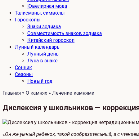
Ювелирная мода
Талисманы, символы
Гороскопы
Знаки зодиака
Совместимость знаков зодиака
Китайский гороскоп
Лунный календарь
Лунный день
Луна в знаке
Сонник
Сезоны
Новый год
Главная
»
О камнях
»
Лечение камнями
Дислексия у школьников — коррекци
«
Он же умный ребенок, такой сообразительный, а с чтение