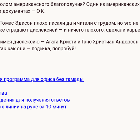
волом американского благополучия? Один из американских
а документах — O.K.
омас Эдисон плохо писали да и читали с трудом, но это 
же страдают дислексией — и ничего плохого, сделали карь
 имея дислексию — Агата Кристи и Ганс Христиан Андерсен 
ак как они — поди-ка, попробуй!
ая программа для офиса без тамады
тва
дения для получения ответов
х линий на руке за 10 минут