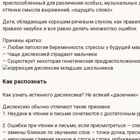
приспособленный для различения особых, музыкальных зв
оттенки смысла выражений, «ощущать слово».
Дети, обладающие хорошим речевым слухом, как правило,
правило назубок и все равно делать множество ошибок.
Причины кратко:
— Любая патология беременности, стрессы у будущей мам
— Чаще дислексией страдают мальчики.
— Существует некоторая генетическая предрасположенно
Как распознать
Как узнать истинного дислексика? Не всякий «двоечник»
Дислексию обычно отличают такие признаки:
1. Неудачи в чтении и письме сочетаются с достаточны
2. Ошибки при чтении и письме, если присмотреться — спе
— замены близких по звучанию слов — точка-дочка, треск-
— нарушение слияния звуков в слоги и слова, побуквенное