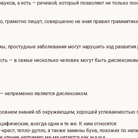
уков, а есть — речевой, который позволяет не только пон
 грамотно пишут, совершенно не зная правил грамматики.
ы, простудные заболевания могут нарушить ход развития 
сть — в семье несколько человек могут быть дислексикам
 — непременно является дислексиком.
м уровнем знаний об окружающем, хорошей успеваемостью 
цифические, всегда одни и те же. К ним относятся:
крест, тепло-дупло, а также замены букв, похожих по напис
 чтение например ма-ма читается как м,а,м,а.