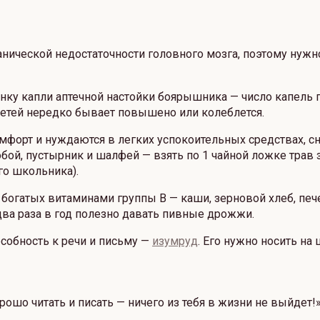
ганической недостаточности головного мозга, поэтому нуж
нку капли аптечной настойки боярышника — число капель п
детей нередко бывает повышено или колеблется.
форт и нуждаются в легких успокоительных средствах, с
ой, пустырник и шалфей — взять по 1 чайной ложке трав зал
го школьника).
гатых витаминами группы В — каши, зерновой хлеб, печень
два раза в год полезно давать пивные дрожжи.
особность к речи и письму —
изумруд
. Его нужно носить на
шо читать и писать — ничего из тебя в жизни не выйдет!» 