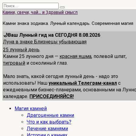
Перейти
Search
к
for:
Камни, свечи, чай... и Здравый смысл
содержанию
Камни знака зодиака. Лунный календарь. Современная магия
🌙Ваш Лунный гид на СЕГОДНЯ 8.08.2026
Луна в знаке Близнецы убывающая
25 лунный день
.
Камни 25 лунного дня —
красная яшма
, полевой шпат,
тигровый
и соколиный глаз.
Мало знать, какой сегодня лунный день - надо это
использовать! Наш
уникальный Телеграм-канал
с
ежедневными бизнес-планерами, основанными на Лунн
календаре.
ПРИСОЕДИНЯЙСЯ!
Магия камней
Драгоценные камни
Что и как выбрать?
Лечение камнями
Истории о камнях