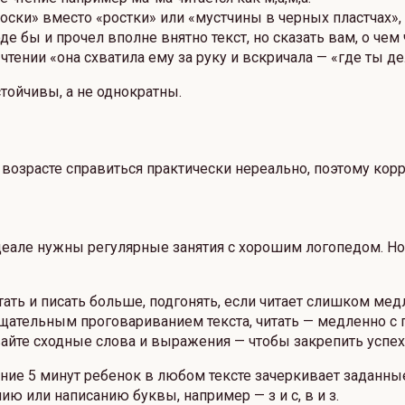
роски» вместо «ростки» или «мустчины в черных пластчах»
 бы и прочел вполне внятно текст, но сказать вам, о чем 
ении «она схватила ему за руку и вскричала — «где ты де
тойчивы, а не однократны.
м возрасте справиться практически нереально, поэтому ко
деале нужны регулярные занятия с хорошим логопедом. Но
тать и писать больше, подгонять, если читает слишком м
тщательным проговариванием текста, читать — медленно с 
вайте сходные слова и выражения — чтобы закрепить успех
ие 5 минут ребенок в любом тексте зачеркивает заданные
ю или написанию буквы, например — з и с, в и з.