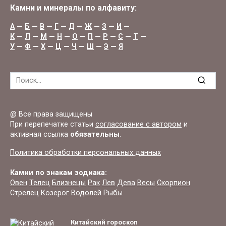
Камни и минералы по алфавиту:
А
—
Б
—
В
—
Г
—
Д
—
Ж
—
З
—
И
—
К
—
Л
—
М
—
Н
—
О
—
П
—
Р
—
С
—
Т
—
У
—
Ф
—
Х
—
Ц
—
Ч
—
Ш
—
Э
—
Я
Search
for:
@ Все права защищены
При перепечатке статьи
согласование с автором
и
активная ссылка
обязательны
.
Политика обработки персональных данных
Камни по знакам зодиака:
Овен
Телец
Близнецы
Рак
Лев
Дева
Весы
Скорпион
Стрелец
Козерог
Водолей
Рыбы
Китайский гороскоп