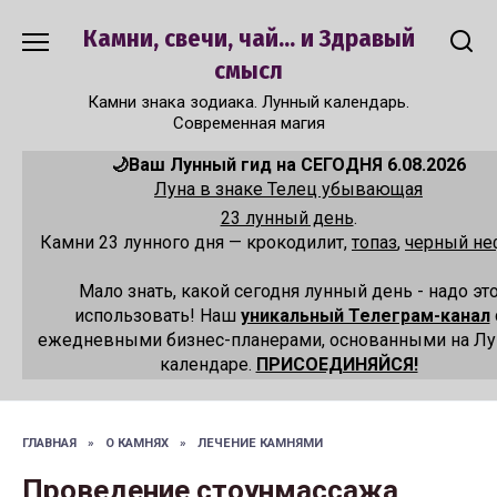
Перейти
Камни, свечи, чай... и Здравый
к
содержанию
смысл
Камни знака зодиака. Лунный календарь.
Современная магия
🌙Ваш Лунный гид на СЕГОДНЯ 6.08.2026
Луна в знаке Телец убывающая
23 лунный день
.
Камни 23 лунного дня — крокодилит,
топаз
,
черный не
Мало знать, какой сегодня лунный день - надо эт
использовать! Наш
уникальный Телеграм-канал
ежедневными бизнес-планерами, основанными на Л
календаре.
ПРИСОЕДИНЯЙСЯ!
ГЛАВНАЯ
»
О КАМНЯХ
»
ЛЕЧЕНИЕ КАМНЯМИ
Проведение стоунмассажа