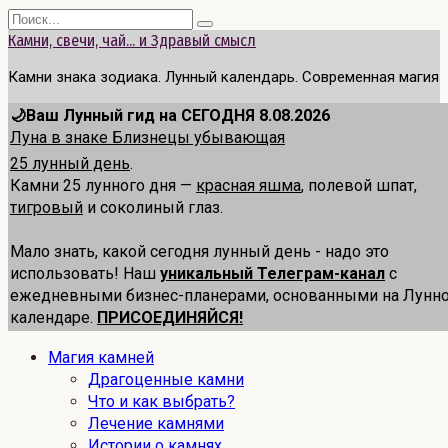
Перейти
Search
к
for:
Камни, свечи, чай... и Здравый смысл
содержанию
Камни знака зодиака. Лунный календарь. Современная магия
🌙Ваш Лунный гид на СЕГОДНЯ 8.08.2026
Луна в знаке Близнецы убывающая
25 лунный день
.
Камни 25 лунного дня —
красная яшма
, полевой шпат,
тигровый
и соколиный глаз.
Мало знать, какой сегодня лунный день - надо это
использовать! Наш
уникальный Телеграм-канал
с
ежедневными бизнес-планерами, основанными на Лунн
календаре.
ПРИСОЕДИНЯЙСЯ!
Магия камней
Драгоценные камни
Что и как выбрать?
Лечение камнями
Истории о камнях