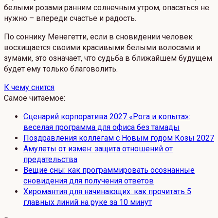
белыми розами ранним солнечным утром, опасаться не
нужно – впереди счастье и радость.
По соннику Менегетти, если в сновидении человек
восхищается своими красивыми белыми волосами и
зумами, это означает, что судьба в ближайшем будущем
будет ему только благоволить.
К чему снится
Самое читаемое:
Сценарий корпоратива 2027 «Рога и копыта»:
веселая программа для офиса без тамады
Поздравления коллегам с Новым годом Козы 2027
Амулеты от измен: защита отношений от
предательства
Вещие сны: как программировать осознанные
сновидения для получения ответов
Хиромантия для начинающих: как прочитать 5
главных линий на руке за 10 минут