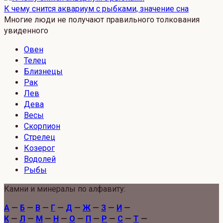
К чему снится аквариум с рыбками, значение сна
Многие люди не получают правильного толкования
увиденного
Овен
Телец
Близнецы
Рак
Лев
Дева
Весы
Скорпион
Стрелец
Козерог
Водолей
Рыбы
Камни и минералы по алфавиту:
А
—
Б
—
В
—
Г
—
Д
—
Ж
—
З
—
И
—
К
—
Л
—
М
—
Н
—
О
—
П
—
Р
—
С
—
Т
—