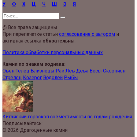
У
—
Ф
—
Х
—
Ц
—
Ч
—
Ш
—
Э
—
Я
Search
for:
@ Все права защищены
При перепечатке статьи
согласование с автором
и
активная ссылка
обязательны
.
Политика обработки персональных данных
Камни по знакам зодиака:
Овен
Телец
Близнецы
Рак
Лев
Дева
Весы
Скорпион
Стрелец
Козерог
Водолей
Рыбы
Китайский гороскоп совместимости по годам рождения
Подписывайтесь:
© 2026 Драгоценные камни