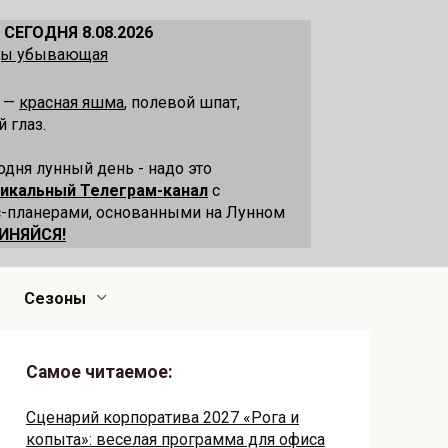
 СЕГОДНЯ 8.08.2026
ецы убывающая
я —
красная яшма
, полевой шпат,
 глаз.
одня лунный день - надо это
никальный Телеграм-канал
с
-планерами, основанными на Лунном
ИНЯЙСЯ!
Сезоны
Самое читаемое:
Сценарий корпоратива 2027 «Рога и
копыта»: веселая программа для офиса