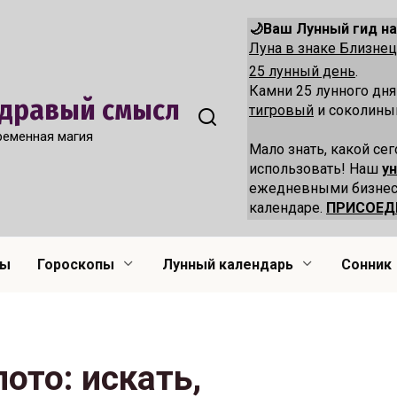
🌙Ваш Лунный гид на
Луна в знаке Близн
25 лунный день
.
Камни 25 лунного дн
 Здравый смысл
тигровый
и соколиный
ременная магия
Мало знать, какой сег
использовать! Наш
у
ежедневными бизнес
календаре.
ПРИСОЕД
лы
Гороскопы
Лунный календарь
Сонник
ото: искать,