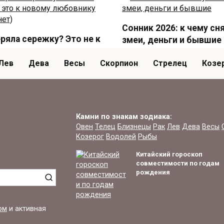
Сонник 2026: к чему сн
ряла сережку? Это не к
змеи, деньги и бывшие
, это к новому
Перед вами — «Сонник здрав
внику (или нет)
Лев
Дева
Весы
Скорпион
Стрелец
Козе
смысла»
янная серёжка — это не
вор, не «к слезам»
Камни по знакам зодиака:
Овен
Телец
Близнецы
Рак
Лев
Дева
Весы
Козерог
Водолей
Рыбы
Китайский гороскоп
совместимости по годам
делать, если вам
К чему сниться море в
рождения
ся кошмары по ночам
сновидениях
т ли, что вам часто снятся
Некоторым людям очень час
ые, жуткие сны
снятся сны, в которых они
ом
и активная