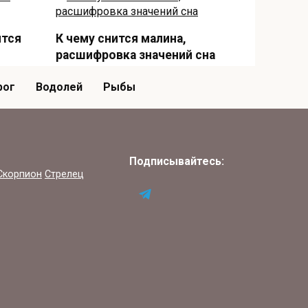
ятся
К чему снится малина,
расшифровка значений сна
ого
Прежде чем анализировать сонник
рог
Водолей
Рыбы
со значениями, вспомните —
Подписывайтесь:
Скорпион
Стрелец
К чему снится аквариум с
рыбками, значение сна
то
Многие люди не получают
правильного толкования
увиденного