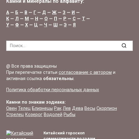
Камни и минералы по алфавиту:
А
—
Б
—
В
—
Г
—
Д
—
Ж
—
З
—
И
—
К
—
Л
—
М
—
Н
—
О
—
П
—
Р
—
С
—
Т
—
У
—
Ф
—
Х
—
Ц
—
Ч
—
Ш
—
Э
—
Я
Search
for:
@ Все права защищены
При перепечатке статьи
согласование с автором
и
активная ссылка
обязательны
.
Политика обработки персональных данных
Камни по знакам зодиака:
Овен
Телец
Близнецы
Рак
Лев
Дева
Весы
Скорпион
Стрелец
Козерог
Водолей
Рыбы
Китайский гороскоп
совместимости по годам