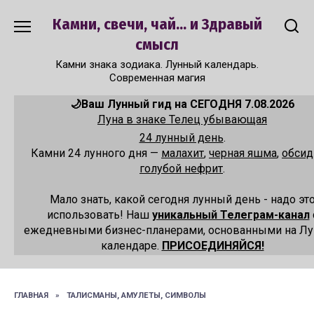
Перейти
Камни, свечи, чай... и Здравый
к
содержанию
смысл
Камни знака зодиака. Лунный календарь.
Современная магия
🌙Ваш Лунный гид на СЕГОДНЯ 7.08.2026
Луна в знаке Телец убывающая
24 лунный день
.
Камни 24 лунного дня —
малахит
,
черная яшма
,
обсид
голубой нефрит
.
Мало знать, какой сегодня лунный день - надо эт
использовать! Наш
уникальный Телеграм-канал
ежедневными бизнес-планерами, основанными на Л
календаре.
ПРИСОЕДИНЯЙСЯ!
ГЛАВНАЯ
»
ТАЛИСМАНЫ, АМУЛЕТЫ, СИМВОЛЫ