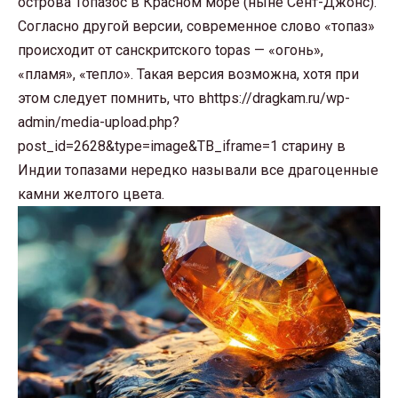
острова Топазос в Красном море (ныне Сент-Джонс).
Согласно другой версии, современное слово «топаз»
происходит от санскритского topas — «огонь»,
«пламя», «тепло». Такая версия возможна, хотя при
этом следует помнить, что вhttps://dragkam.ru/wp-
admin/media-upload.php?
post_id=2628&type=image&TB_iframe=1 старину в
Индии топазами нередко называли все драгоценные
камни желтого цвета.