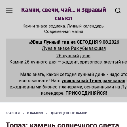
Перейти
Камни, свечи, чай... и Здравый
к
содержанию
смысл
Камни знака зодиака. Лунный календарь.
Современная магия
🌙Ваш Лунный гид на СЕГОДНЯ 9.08.2026
Луна в знаке Рак убывающая
26 лунный день
.
Камни 26 лунного дня —
жадеит
,
хризопраз
,
желтый не
Мало знать, какой сегодня лунный день - надо эт
использовать! Наш
уникальный Телеграм-канал
ежедневными бизнес-планерами, основанными на Л
календаре.
ПРИСОЕДИНЯЙСЯ!
ГЛАВНАЯ
»
О КАМНЯХ
»
ДРАГОЦЕННЫЕ КАМНИ
Топаз: камень солнечного света