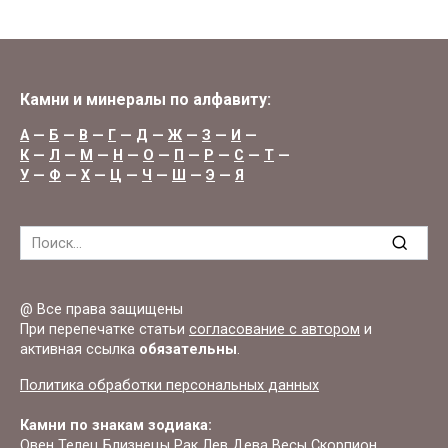
Камни и минералы по алфавиту:
А
—
Б
—
В
—
Г
—
Д
—
Ж
—
З
—
И
—
К
—
Л
—
М
—
Н
—
О
—
П
—
Р
—
С
—
Т
—
У
—
Ф
—
Х
—
Ц
—
Ч
—
Ш
—
Э
—
Я
Search
for:
@ Все права защищены
При перепечатке статьи
согласование с автором
и
активная ссылка
обязательны
.
Политика обработки персональных данных
Камни по знакам зодиака:
Овен
Телец
Близнецы
Рак
Лев
Дева
Весы
Скорпион